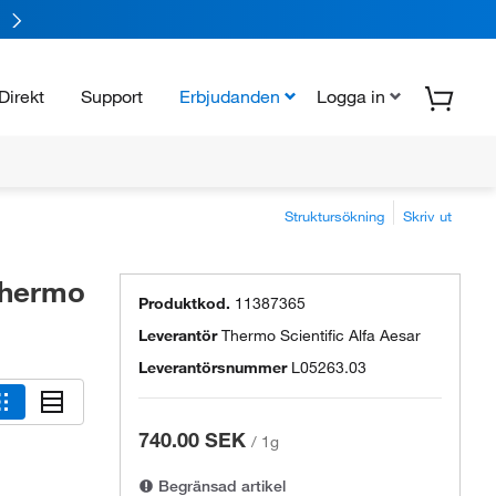
Direkt
Support
Erbjudanden
Logga in
Struktursökning
Skriv ut
Thermo
Produktkod.
11387365
Leverantör
Thermo Scientific Alfa Aesar
Leverantörsnummer
L05263.03
740.00 SEK
/
1g
Begränsad artikel