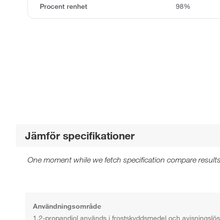
Procent renhet
98%
Jämför specifikationer
One moment while we fetch specification compare results
Användningsområde
1,2-propandiol används i frostskyddsmedel och avisningslösni