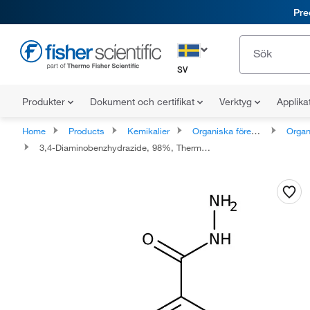
Pre
SV
Produkter
Dokument och certifikat
Verktyg
Applika
Home
Products
Kemikalier
Organiska föreningar
Organiska 
3,4-Diaminobenzhydrazide, 98%, Thermo Scientific Chemicals