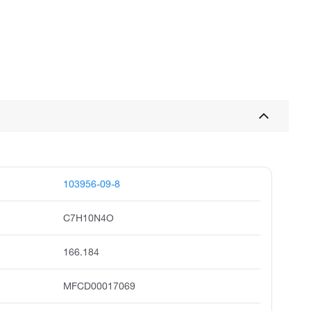
103956-09-8
C7H10N4O
166.184
MFCD00017069