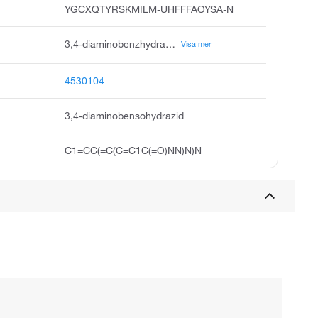
YGCXQTYRSKMILM-UHFFFAOYSA-N
3,4-diaminobenzhydrazide, 4-???benzene-1,2-diamine, acmc-20anfu, 3,4-bis azanyl benzohydrazide, benzoic acid,3,4-diamino-,hydrazide, benzoic acid,3,4-diamino-, hydrazide
Visa mer
4530104
3,4-diaminobensohydrazid
C1=CC(=C(C=C1C(=O)NN)N)N