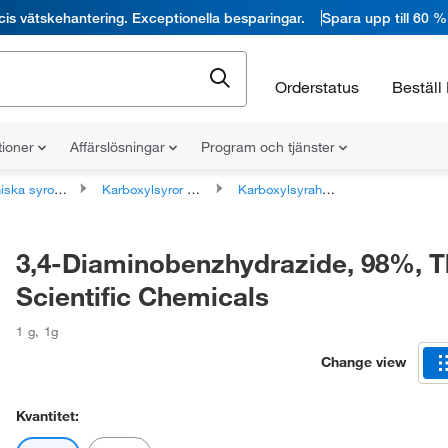
cis vätskehantering. Exceptionella besparingar.
Spara upp till 60 %
Orderstatus
Beställ 
tioner
Affärslösningar
Program och tjänster
syror och derivat
Karboxylsyror och derivat
Karboxylsyrahydrazider
3,4-Diaminobenzhydrazide, 98%, 
Scientific Chemicals
1 g
,
1g
Change view
Kvantitet: