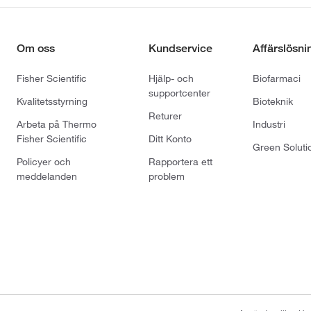
Om oss
Kundservice
Affärslösni
Fisher Scientific
Hjälp- och
Biofarmaci
supportcenter
Kvalitetsstyrning
Bioteknik
Returer
Arbeta på Thermo
Industri
Fisher Scientific
Ditt Konto
Green Soluti
Policyer och
Rapportera ett
meddelanden
problem