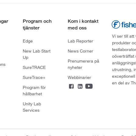
ngar
Program och
Kom i kontakt
tjänster
med oss
Vi ser till 
Edge
Lab Reporter
produkter oc
testlaborato
New Lab Start
News Corner
oöverträffat
Up
Prenumerera på
anläggningsf
ons
SureTRACE
nyheter
utrustning, 
exceptionell
SureTrace+
Webbinarier
en del av Th
Program för
hållbarhet
Unity Lab
Services