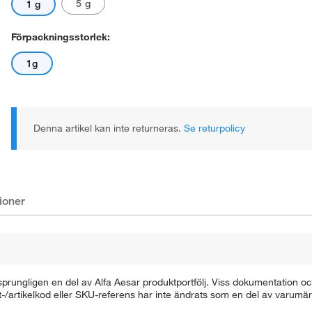
5 g
1 g
Förpackningsstorlek:
1g
Denna artikel kan inte returneras.
Se returpolicy
ioner
rungligen en del av Alfa Aesar produktportfölj. Viss dokumentation och
ukt-/artikelkod eller SKU-referens har inte ändrats som en del av varum