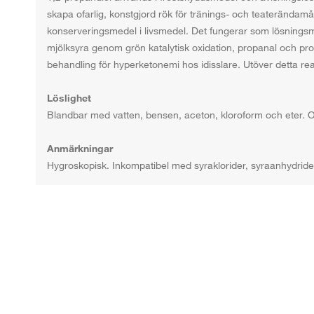
skapa ofarlig, konstgjord rök för tränings- och teaterända
konserveringsmedel i livsmedel. Det fungerar som lösningsmed
mjölksyra genom grön katalytisk oxidation, propanal och p
behandling för hyperketonemi hos idisslare. Utöver detta re
Löslighet
Blandbar med vatten, bensen, aceton, kloroform och eter. O
Anmärkningar
Hygroskopisk. Inkompatibel med syraklorider, syraanhydride