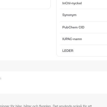
InChI-nyckel
Synonym
PubChem CID
IUPAC-namn
LEDER
.
ngar för bilar, båtar och flygplan. Det används också för att