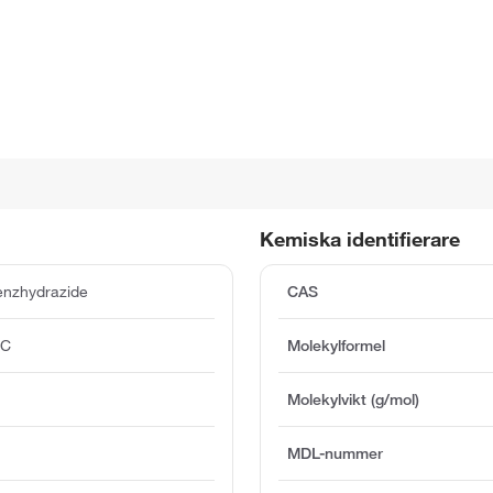
Kemiska identifierare
enzhydrazide
CAS
°C
Molekylformel
Molekylvikt (g/mol)
MDL-nummer