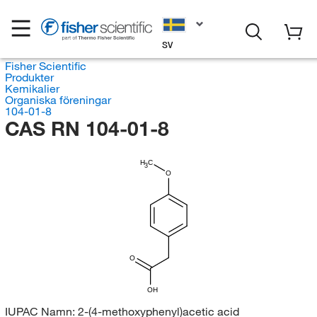
SV
Fisher Scientific
Produkter
Kemikalier
Organiska föreningar
104-01-8
CAS RN 104-01-8
H
C
3
O
O
OH
IUPAC Namn:
2-(4-methoxyphenyl)acetic acid