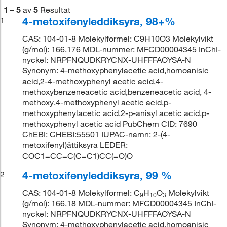
1
–
5
av
5
Resultat
4-metoxifenyleddiksyra, 98+%
1
CAS: 104-01-8 Molekylformel: C9H10O3 Molekylvikt
(g/mol): 166.176 MDL-nummer: MFCD00004345 InChI-
nyckel: NRPFNQUDKRYCNX-UHFFFAOYSA-N
Synonym: 4-methoxyphenylacetic acid,homoanisic
acid,2-4-methoxyphenyl acetic acid,4-
methoxybenzeneacetic acid,benzeneacetic acid, 4-
methoxy,4-methoxyphenyl acetic acid,p-
methoxyphenylacetic acid,2-p-anisyl acetic acid,p-
methoxyphenyl acetic acid PubChem CID: 7690
ChEBI: CHEBI:55501 IUPAC-namn: 2-(4-
metoxifenyl)ättiksyra LEDER:
COC1=CC=C(C=C1)CC(=O)O
4-metoxifenyleddiksyra, 99 %
2
CAS: 104-01-8 Molekylformel: C
H
O
Molekylvikt
9
10
3
(g/mol): 166.18 MDL-nummer: MFCD00004345 InChI-
nyckel: NRPFNQUDKRYCNX-UHFFFAOYSA-N
Synonym: 4-methoxyphenylacetic acid,homoanisic