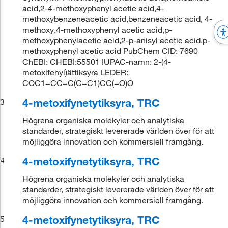
acid,2-4-methoxyphenyl acetic acid,4-
methoxybenzeneacetic acid,benzeneacetic acid, 4-
methoxy,4-methoxyphenyl acetic acid,p-
methoxyphenylacetic acid,2-p-anisyl acetic acid,p-
methoxyphenyl acetic acid PubChem CID: 7690
ChEBI: CHEBI:55501 IUPAC-namn: 2-(4-
metoxifenyl)ättiksyra LEDER:
COC1=CC=C(C=C1)CC(=O)O
4-metoxifynetytiksyra, TRC
3
Högrena organiska molekyler och analytiska
standarder, strategiskt levererade världen över för att
möjliggöra innovation och kommersiell framgång.
4-metoxifynetytiksyra, TRC
4
Högrena organiska molekyler och analytiska
standarder, strategiskt levererade världen över för att
möjliggöra innovation och kommersiell framgång.
4-metoxifynetytiksyra, TRC
5