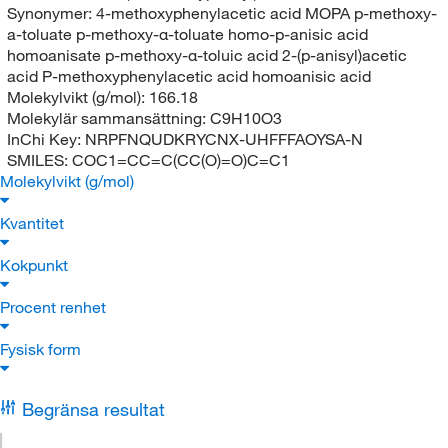
Synonymer:
4-methoxyphenylacetic acid MOPA p-methoxy-
a-toluate p-methoxy-α-toluate homo-p-anisic acid
homoanisate p-methoxy-α-toluic acid 2-(p-anisyl)acetic
acid P-methoxyphenylacetic acid homoanisic acid
Molekylvikt (g/mol):
166.18
Molekylär sammansättning:
C9H10O3
InChi Key:
NRPFNQUDKRYCNX-UHFFFAOYSA-N
SMILES:
COC1=CC=C(CC(O)=O)C=C1
Molekylvikt (g/mol)
Kvantitet
Kokpunkt
Procent renhet
Fysisk form
Begränsa resultat