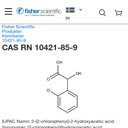
SV
Fisher Scientific
Produkter
Kemikalier
10421-85-9
CAS RN 10421-85-9
OH
OH
O
Cl
IUPAC Namn:
2-(2-chlorophenyl)-2-hydroxyacetic acid
Synonymer:
(2-chlorophenyl)(hydroxy)acetic acid