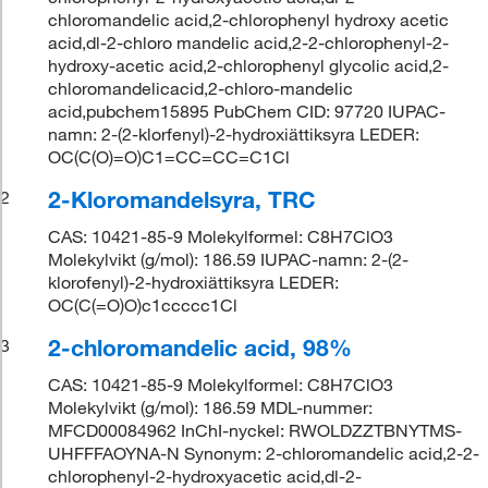
chloromandelic acid,2-chlorophenyl hydroxy acetic
acid,dl-2-chloro mandelic acid,2-2-chlorophenyl-2-
hydroxy-acetic acid,2-chlorophenyl glycolic acid,2-
chloromandelicacid,2-chloro-mandelic
acid,pubchem15895 PubChem CID: 97720 IUPAC-
namn: 2-(2-klorfenyl)-2-hydroxiättiksyra LEDER:
OC(C(O)=O)C1=CC=CC=C1Cl
2-Kloromandelsyra, TRC
2
CAS: 10421-85-9 Molekylformel: C8H7ClO3
Molekylvikt (g/mol): 186.59 IUPAC-namn: 2-(2-
klorofenyl)-2-hydroxiättiksyra LEDER:
OC(C(=O)O)c1ccccc1Cl
2-chloromandelic acid, 98%
3
CAS: 10421-85-9 Molekylformel: C8H7ClO3
Molekylvikt (g/mol): 186.59 MDL-nummer:
MFCD00084962 InChI-nyckel: RWOLDZZTBNYTMS-
UHFFFAOYNA-N Synonym: 2-chloromandelic acid,2-2-
chlorophenyl-2-hydroxyacetic acid,dl-2-