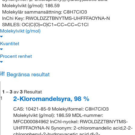
Molekylvikt (g/mol):
186.59
Molekylär sammansättning:
C8H7ClO3
InChi Key:
RWOLDZZTBNYTMS-UHFFFAOYNA-N
SMILES:
OC(C(O)=O)C1=CC=CC=C1Cl
Molekylvikt (g/mol)
Kvantitet
Procent renhet
Begränsa resultat
1
–
3
av
3
Resultat
2-Kloromandelsyra, 98 %
1
CAS: 10421-85-9 Molekylformel: C8H7ClO3
Molekylvikt (g/mol): 186.59 MDL-nummer:
MFCD00084962 InChI-nyckel: RWOLDZZTBNYTMS-
UHFFFAOYNA-N Synonym: 2-chloromandelic acid,2-2-
chlorophenyl-2-hydroxyacetic acid,dl-2-