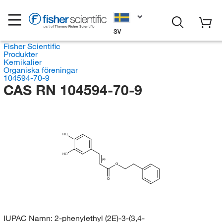
SV
Fisher Scientific
Produkter
Kemikalier
Organiska föreningar
104594-70-9
CAS RN 104594-70-9
HO
HO
(E)
O
O
IUPAC Namn:
2-phenylethyl (2E)-3-(3,4-