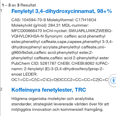
1
–
3
av
3
Resultat
Fenyletyl 3,4-dihydroxycinnamat, 98+%
1
CAS: 104594-70-9 Molekylformel: C17H16O4
Molekylvikt (g/mol): 284.31 MDL-nummer:
MFCD00866470 InChI-nyckel: SWUARLUWKZWEBQ-
VQHVLOKHSA-N Synonym: caffeic acid phenethyl
ester,phenethyl caffeate,cape,capeee,phenethyl 3-3,4-
dihydroxyphenyl acrylate,phenylethyl caffeate,unii-
g960r9s5sk,caffeic acid phenylethyl ester,2-
phenylethyl caffeate,caffeic acid 2-phenylethyl ester
PubChem CID: 5281787 ChEBI: CHEBI:8062 IUPAC-
namn: 2-fenyletyl (E)-3-(3,4-dihydroxifenyl)prop-2-
enoat LEDER:
OC1=CC=C(\C=C\C(=O)OCCC2=CC=CC=C2)C=C1O
Koffeinsyra fenetylester, TRC
2
Högrena organiska molekyler och analytiska
standarder, strategiskt levererade världen över för att
möjliggöra innovation och kommersiell framgång.