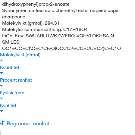
dihydroxyphenyl)prop-2-enoate
Synonymer:
caffeic acid phenethyl ester capeee cape
compound
Molekylvikt (g/mol):
284.31
Molekylär sammansättning:
C17H16O4
InChi Key:
SWUARLUWKZWEBQ-VQHVLOKHSA-N
SMILES:
OC1=CC=C(\C=C\C(=O)OCCC2=CC=CC=C2)C=C1O
Molekylvikt (g/mol)
Kvantitet
Procent renhet
Fysisk form
Kvalitet
Begränsa resultat