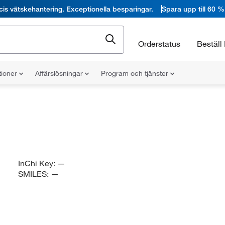
cis vätskehantering. Exceptionella besparingar.
Spara upp till 60 %
Orderstatus
Beställ 
tioner
Affärslösningar
Program och tjänster
InChi Key:
—
SMILES:
—