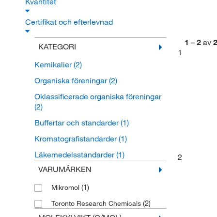
Kvantitet
Certifikat och efterlevnad
1
–
2
av
KATEGORI
1
Kemikalier
(2)
Organiska föreningar
(2)
Oklassificerade organiska föreningar
(2)
Buffertar och standarder
(1)
Kromatografistandarder
(1)
Läkemedelsstandarder
(1)
2
VARUMÄRKEN
(1)
Mikromol
(2)
Toronto Research Chemicals