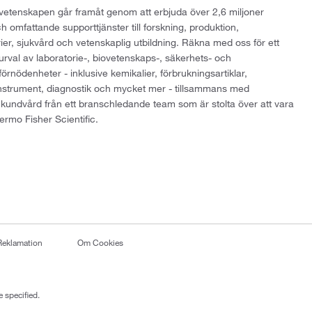
att vetenskapen går framåt genom att erbjuda över 2,6 miljoner
h omfattande supporttjänster till forskning, produktion,
rier, sjukvård och vetenskaplig utbildning. Räkna med oss för ett
 urval av laboratorie-, biovetenskaps-, säkerhets- och
örnödenheter - inklusive kemikalier, förbrukningsartiklar,
instrument, diagnostik och mycket mer - tillsammans med
 kundvård från ett branschledande team som är stolta över att vara
ermo Fisher Scientific.
Reklamation
Om Cookies
 specified.