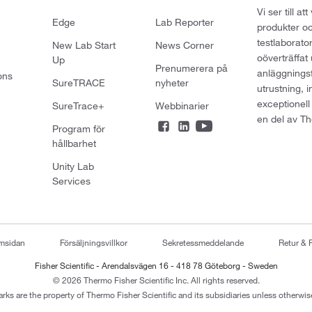
Vi ser till 
Edge
Lab Reporter
produkter oc
testlaborato
New Lab Start
News Corner
oöverträffat
Up
Prenumerera på
anläggningsf
ons
SureTRACE
nyheter
utrustning, 
exceptionell
SureTrace+
Webbinarier
en del av Th
Program för
hållbarhet
Unity Lab
Services
emsidan
Försäljningsvillkor
Sekretessmeddelande
Retur & 
Fisher Scientific - Arendalsvägen 16 - 418 78 Göteborg - Sweden
© 2026 Thermo Fisher Scientific Inc. All rights reserved.
arks are the property of Thermo Fisher Scientific and its subsidiaries unless otherwise