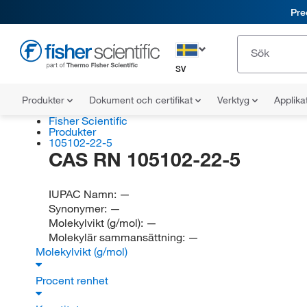
Pre
SV
Produkter
Dokument och certifikat
Verktyg
Applika
Fisher Scientific
Produkter
105102-22-5
CAS RN 105102-22-5
IUPAC Namn:
—
Synonymer:
—
Molekylvikt (g/mol):
—
Molekylär sammansättning:
—
Molekylvikt (g/mol)
Procent renhet