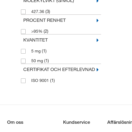
MOLEKYLVIKT (G/MOL)
(3)
427.36
PROCENT RENHET
(2)
>95%
KVANTITET
(1)
5 mg
(1)
50 mg
CERTIFIKAT OCH EFTERLEVNAD
(1)
ISO 9001
Om oss
Kundservice
Affärslösni