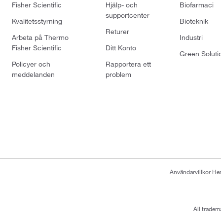
Fisher Scientific
Hjälp- och
Biofarmaci
supportcenter
Kvalitetsstyrning
Bioteknik
Returer
Arbeta på Thermo
Industri
Fisher Scientific
Ditt Konto
Green Soluti
Policyer och
Rapportera ett
meddelanden
problem
Användarvillkor H
All tradem