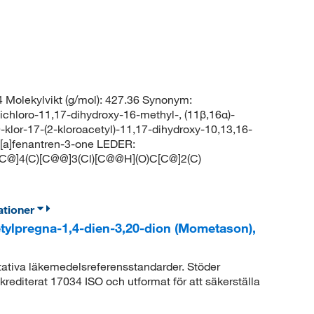
Molekylvikt (g/mol): 427.36 Synonym:
chloro-11,17-dihydroxy-16-methyl-, (11β,16α)-
lor-17-(2-kloroacetyl)-11,17-dihydroxy-10,13,16-
a[a]fenantren-3-one LEDER:
4(C)[C@@]3(Cl)[C@@H](O)C[C@]2(C)
ationer
etylpregna-1,4-dien-3,20-dion (Mometason),
litativa läkemedelsreferensstandarder. Stöder
rediterat 17034 ISO och utformat för att säkerställa