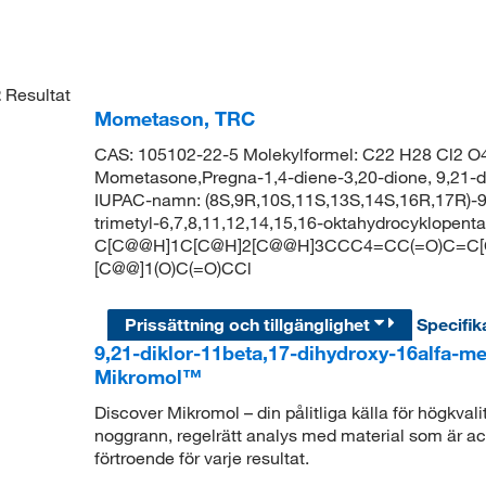
2
Resultat
Mometason, TRC
CAS: 105102-22-5 Molekylformel: C22 H28 Cl2 O4 
Mometasone,Pregna-1,4-diene-3,20-dione, 9,21-di
IUPAC-namn: (8S,9R,10S,11S,13S,14S,16R,17R)-9-k
trimetyl-6,7,8,11,12,14,15,16-oktahydrocyklopent
C[C@@H]1C[C@H]2[C@@H]3CCC4=CC(=O)C=C[C@]
[C@@]1(O)C(=O)CCl
Prissättning och tillgänglighet
Specifik
9,21-diklor-11beta,17-dihydroxy-16alfa-m
Mikromol™
Discover Mikromol – din pålitliga källa för högkva
noggrann, regelrätt analys med material som är ack
förtroende för varje resultat.