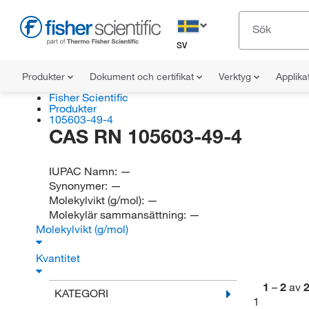
SV
Produkter
Dokument och certifikat
Verktyg
Applika
Fisher Scientific
Produkter
105603-49-4
CAS RN 105603-49-4
IUPAC Namn:
—
Synonymer:
—
Molekylvikt (g/mol):
—
Molekylär sammansättning:
—
Molekylvikt (g/mol)
Kvantitet
1
–
2
av
KATEGORI
1