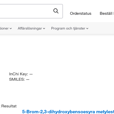
Orderstatus
Beställ 
tioner
Affärslösningar
Program och tjänster
InChi Key:
—
SMILES:
—
2
Resultat
5-Brom-2,3-dihydroxybensoesyra metylest