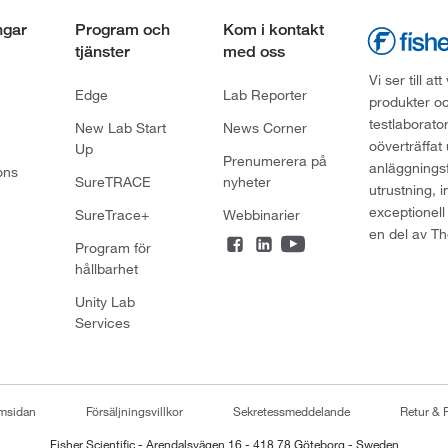
ngar
Program och
Kom i kontakt
tjänster
med oss
Vi ser till 
Edge
Lab Reporter
produkter oc
testlaborato
New Lab Start
News Corner
oöverträffat
Up
Prenumerera på
anläggningsf
ons
SureTRACE
nyheter
utrustning, 
exceptionell
SureTrace+
Webbinarier
en del av Th
Program för
hållbarhet
Unity Lab
Services
emsidan
Försäljningsvillkor
Sekretessmeddelande
Retur & 
Fisher Scientific - Arendalsvägen 16 - 418 78 Göteborg - Sweden