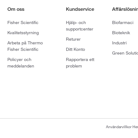
Om oss
Kundservice
Affärslösni
Fisher Scientific
Hjälp- och
Biofarmaci
supportcenter
Kvalitetsstyrning
Bioteknik
Returer
Arbeta på Thermo
Industri
Fisher Scientific
Ditt Konto
Green Soluti
Policyer och
Rapportera ett
meddelanden
problem
Användarvillkor H