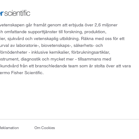
att vetenskapen går framåt genom att erbjuda över 2,6 miljoner
h omfattande supporttjänster till forskning, produktion,
rier, sjukvård och vetenskaplig utbildning. Räkna med oss för ett
 urval av laboratorie-, biovetenskaps-, säkerhets- och
örnödenheter - inklusive kemikalier, förbrukningsartiklar,
instrument, diagnostik och mycket mer - tillsammans med
 kundvård från ett branschledande team som är stolta över att vara
ermo Fisher Scientific.
Reklamation
Om Cookies