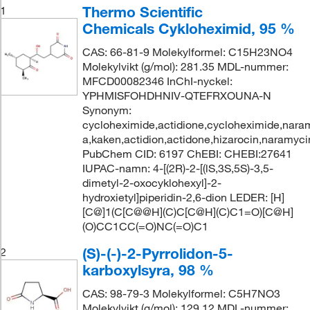
Thermo Scientific
1
Chemicals Cykloheximid, 95 %
CAS: 66-81-9 Molekylformel: C15H23NO4
Molekylvikt (g/mol): 281.35 MDL-nummer:
MFCD00082346 InChI-nyckel:
YPHMISFOHDHNIV-QTEFRXOUNA-N
Synonym:
cycloheximide,actidione,cycloheximide,nara
a,kaken,actidion,actidone,hizarocin,naramyc
PubChem CID: 6197 ChEBI: CHEBI:27641
IUPAC-namn: 4-[(2R)-2-[(lS,3S,5S)-3,5-
dimetyl-2-oxocyklohexyl]-2-
hydroxietyl]piperidin-2,6-dion LEDER: [H]
[C@]1(C[C@@H](C)C[C@H](C)C1=O)[C@H]
(O)CC1CC(=O)NC(=O)C1
(S)-(-)-2-Pyrrolidon-5-
2
karboxylsyra, 98 %
CAS: 98-79-3 Molekylformel: C5H7NO3
Molekylvikt (g/mol): 129.12 MDL-nummer: