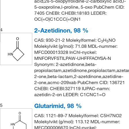
acid,2s-5-oxopyrrolidine-2-carboxylic acid,l-
5-oxoproline,l-proline, 5-oxo PubChem CID:
7405 ChEBI: CHEBI:18183 LEDER:
OC(=O)C1CCC(=O)N1
2-Azetidinon, 98 %
4
CAS: 930-21-2 Molekylformel: C
H
NO
3
5
Molekylvikt (g/mol): 71.08 MDL-nummer:
MFCD00013328 InChI-nyckel:
MNFORVFSTILPAW-UHFFFAOYSA-N
Synonym: 2-azetidinone,beta-
propiolactam,azetidinone,propiolactam,azeta
2-one,beta-lactam,2-azetdinone,azetidine-
2-one,acmc-209xab PubChem CID: 136721
ChEBI: CHEBI:327119 IUPAC-namn:
azetidin-2-on LEDER: C1CNC1=O
Glutarimid, 98 %
5
CAS: 1121-89-7 Molekylformel: C5H7NO2
Molekylvikt (g/mol): 113.12 MDL-nummer:
MFCD00006670 InChI-nyckel: