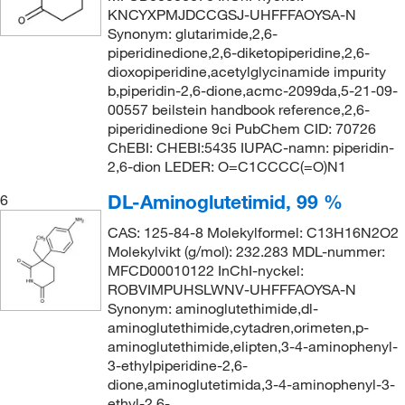
KNCYXPMJDCCGSJ-UHFFFAOYSA-N
Synonym: glutarimide,2,6-
piperidinedione,2,6-diketopiperidine,2,6-
dioxopiperidine,acetylglycinamide impurity
b,piperidin-2,6-dione,acmc-2099da,5-21-09-
00557 beilstein handbook reference,2,6-
piperidinedione 9ci PubChem CID: 70726
ChEBI: CHEBI:5435 IUPAC-namn: piperidin-
2,6-dion LEDER: O=C1CCCC(=O)N1
DL-Aminoglutetimid, 99 %
6
CAS: 125-84-8 Molekylformel: C13H16N2O2
Molekylvikt (g/mol): 232.283 MDL-nummer:
MFCD00010122 InChI-nyckel:
ROBVIMPUHSLWNV-UHFFFAOYSA-N
Synonym: aminoglutethimide,dl-
aminoglutethimide,cytadren,orimeten,p-
aminoglutethimide,elipten,3-4-aminophenyl-
3-ethylpiperidine-2,6-
dione,aminoglutetimida,3-4-aminophenyl-3-
ethyl-2,6-