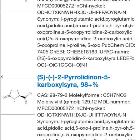
MFCD00005272 InChI-nyckel:
ODHCTXKNWHHXJC-UHFFFAOYNA-N
Synonym: l-pyroglutamic acid,pyroglutamic
acid,pidolic acid,5-oxo-l-proline,h-pyr-oh,5-
oxoproline,s-5-oxopyrrolidine-2-carboxylic
acid,2s-5-oxopyrrolidine-2-carboxylic acid,l-
5-oxoproline,l-proline, 5-oxo PubChem CID:
7405 ChEBI: CHEBI:18183 IUPAC-namn:
(2S)-5-oxopyrrolidin-2-karboxylsyra LEDER:
OC(=O)C1CCC(=O)N1
(S)-(-)-2-Pyrrolidinon-5-
3
karboxylsyra, 98+%
CAS: 98-79-3 Molekylformel: C5H7NO3
Molekylvikt (g/mol): 129.12 MDL-nummer:
MFCD00005272 InChI-nyckel:
ODHCTXKNWHHXJC-UHFFFAOYNA-N
Synonym: l-pyroglutamic acid,pyroglutamic
acid,pidolic acid,5-oxo-l-proline,h-pyr-oh,5-
oxoproline,s-5-oxopyrrolidine-2-carboxylic