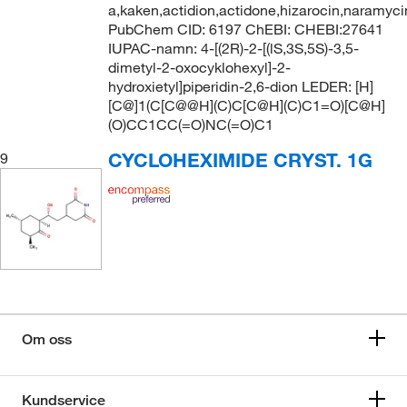
a,kaken,actidion,actidone,hizarocin,naramyc
PubChem CID: 6197 ChEBI: CHEBI:27641
IUPAC-namn: 4-[(2R)-2-[(lS,3S,5S)-3,5-
dimetyl-2-oxocyklohexyl]-2-
hydroxietyl]piperidin-2,6-dion LEDER: [H]
[C@]1(C[C@@H](C)C[C@H](C)C1=O)[C@H]
(O)CC1CC(=O)NC(=O)C1
CYCLOHEXIMIDE CRYST. 1G
9
Om oss
Kundservice