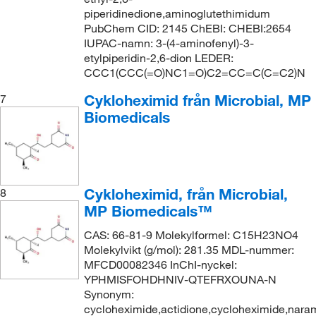
piperidinedione,aminoglutethimidum
PubChem CID: 2145 ChEBI: CHEBI:2654
IUPAC-namn: 3-(4-aminofenyl)-3-
etylpiperidin-2,6-dion LEDER:
CCC1(CCC(=O)NC1=O)C2=CC=C(C=C2)N
Cykloheximid från Microbial, MP
7
Biomedicals
Cykloheximid, från Microbial,
8
MP Biomedicals™
CAS: 66-81-9 Molekylformel: C15H23NO4
Molekylvikt (g/mol): 281.35 MDL-nummer:
MFCD00082346 InChI-nyckel:
YPHMISFOHDHNIV-QTEFRXOUNA-N
Synonym:
cycloheximide,actidione,cycloheximide,nara