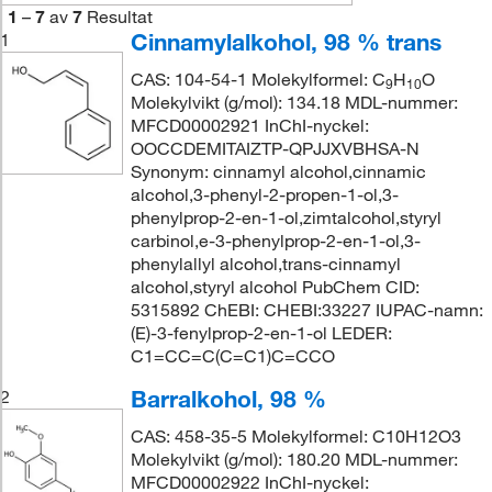
1
–
7
av
7
Resultat
Cinnamylalkohol, 98 % trans
1
CAS: 104-54-1 Molekylformel: C
H
O
9
10
Molekylvikt (g/mol): 134.18 MDL-nummer:
MFCD00002921 InChI-nyckel:
OOCCDEMITAIZTP-QPJJXVBHSA-N
Synonym: cinnamyl alcohol,cinnamic
alcohol,3-phenyl-2-propen-1-ol,3-
phenylprop-2-en-1-ol,zimtalcohol,styryl
carbinol,e-3-phenylprop-2-en-1-ol,3-
phenylallyl alcohol,trans-cinnamyl
alcohol,styryl alcohol PubChem CID:
5315892 ChEBI: CHEBI:33227 IUPAC-namn:
(E)-3-fenylprop-2-en-1-ol LEDER:
C1=CC=C(C=C1)C=CCO
Barralkohol, 98 %
2
CAS: 458-35-5 Molekylformel: C10H12O3
Molekylvikt (g/mol): 180.20 MDL-nummer:
MFCD00002922 InChI-nyckel: