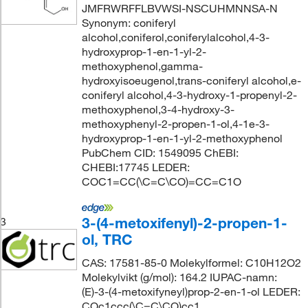
JMFRWRFFLBVWSI-NSCUHMNNSA-N
Synonym: coniferyl
alcohol,coniferol,coniferylalcohol,4-3-
hydroxyprop-1-en-1-yl-2-
methoxyphenol,gamma-
hydroxyisoeugenol,trans-coniferyl alcohol,e-
coniferyl alcohol,4-3-hydroxy-1-propenyl-2-
methoxyphenol,3-4-hydroxy-3-
methoxyphenyl-2-propen-1-ol,4-1e-3-
hydroxyprop-1-en-1-yl-2-methoxyphenol
PubChem CID: 1549095 ChEBI:
CHEBI:17745 LEDER:
COC1=CC(\C=C\CO)=CC=C1O
3-(4-metoxifenyl)-2-propen-1-
3
ol, TRC
CAS: 17581-85-0 Molekylformel: C10H12O2
Molekylvikt (g/mol): 164.2 IUPAC-namn:
(E)-3-(4-metoxifyneyl)prop-2-en-1-ol LEDER:
COc1ccc(\C=C\CO)cc1