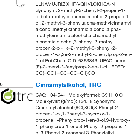
LLNAMUJRIZIXHF-VQHVLOKHSA-N
Synonym: 2-methyl-3-phenyl-2-propen-1-
ol,beta-methylcinnamyl alcohol,2-propen-1-
ol, 2-methyl-3-phenyl,alpha-methylcinnamyl
alcohol,methyl cinnamic alcohol,alpha-
methylcinnamic alcohol,alpha methyl
cinnamic alcohol,3-phenyl-2-methyl-
propen-2-ol-1,e-2-methyl-3-phenyl-2-
propen-1-ol,2e-2-methyl-3-phenylprop-2-en-
1-ol PubChem CID: 6393846 IUPAC-namn:
(E)-2-metyl-3-fenylprop-2-en-1-ol LEDER:
CC(=CC1=CC=CC=C1)CO
Cinnamylalkohol, TRC
6
CAS: 104-54-1 Molekylformel: C9 H10 O
Molekylvikt (g/mol): 134.18 Synonym:
Cinnamyl alcohol (6CI,8CI),3-Phenyl-2-
propen-1-ol,1-Phenyl-3-hydroxy-1-
propene,1-Phenylprop-1-en-3-ol,3-Hydroxy-
1-phenylprop-1-ene,3-Phenyl-2-propene-1-
ol,3-Phenyl-2-propenol,3-Phenylallyl