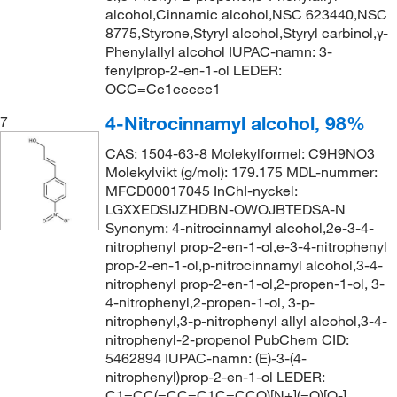
alcohol,Cinnamic alcohol,NSC 623440,NSC
8775,Styrone,Styryl alcohol,Styryl carbinol,γ-
Phenylallyl alcohol IUPAC-namn: 3-
fenylprop-2-en-1-ol LEDER:
OCC=Cc1ccccc1
4-Nitrocinnamyl alcohol, 98%
7
CAS: 1504-63-8 Molekylformel: C9H9NO3
Molekylvikt (g/mol): 179.175 MDL-nummer:
MFCD00017045 InChI-nyckel:
LGXXEDSIJZHDBN-OWOJBTEDSA-N
Synonym: 4-nitrocinnamyl alcohol,2e-3-4-
nitrophenyl prop-2-en-1-ol,e-3-4-nitrophenyl
prop-2-en-1-ol,p-nitrocinnamyl alcohol,3-4-
nitrophenyl prop-2-en-1-ol,2-propen-1-ol, 3-
4-nitrophenyl,2-propen-1-ol, 3-p-
nitrophenyl,3-p-nitrophenyl allyl alcohol,3-4-
nitrophenyl-2-propenol PubChem CID:
5462894 IUPAC-namn: (E)-3-(4-
nitrophenyl)prop-2-en-1-ol LEDER:
C1=CC(=CC=C1C=CCO)[N+](=O)[O-]