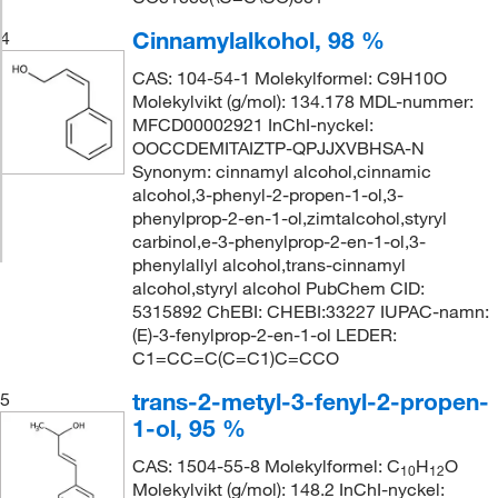
Cinnamylalkohol, 98 %
4
CAS: 104-54-1 Molekylformel: C9H10O
Molekylvikt (g/mol): 134.178 MDL-nummer:
MFCD00002921 InChI-nyckel:
OOCCDEMITAIZTP-QPJJXVBHSA-N
Synonym: cinnamyl alcohol,cinnamic
alcohol,3-phenyl-2-propen-1-ol,3-
phenylprop-2-en-1-ol,zimtalcohol,styryl
carbinol,e-3-phenylprop-2-en-1-ol,3-
phenylallyl alcohol,trans-cinnamyl
alcohol,styryl alcohol PubChem CID:
5315892 ChEBI: CHEBI:33227 IUPAC-namn:
(E)-3-fenylprop-2-en-1-ol LEDER:
C1=CC=C(C=C1)C=CCO
trans-2-metyl-3-fenyl-2-propen-
5
1-ol, 95 %
CAS: 1504-55-8 Molekylformel: C
H
O
10
12
Molekylvikt (g/mol): 148.2 InChI-nyckel: