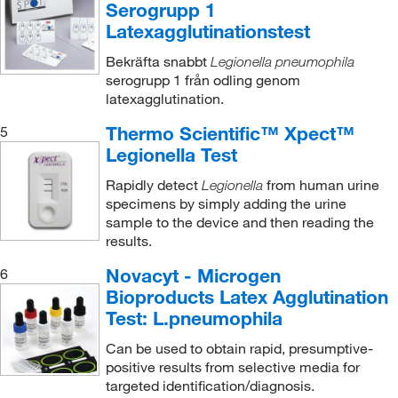
Serogrupp 1
Latexagglutinationstest
Bekräfta snabbt
Legionella pneumophila
serogrupp 1 från odling genom
latexagglutination.
Thermo Scientific™ Xpect™
5
Legionella Test
Rapidly detect
from human urine
Legionella
specimens by simply adding the urine
sample to the device and then reading the
results.
Novacyt - Microgen
6
Bioproducts Latex Agglutination
Test: L.pneumophila
Can be used to obtain rapid, presumptive-
positive results from selective media for
targeted identification/diagnosis.