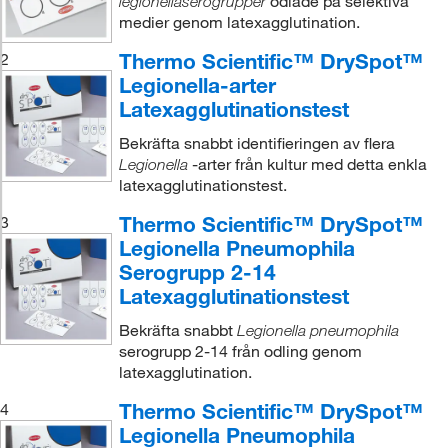
odlade på selektiva
legionellaserogrupper
medier genom latexagglutination.
Thermo Scientific™ DrySpot™
2
Legionella-arter
Latexagglutinationstest
Bekräfta snabbt identifieringen av flera
-arter från kultur med detta enkla
Legionella
latexagglutinationstest.
Thermo Scientific™ DrySpot™
3
Legionella Pneumophila
Serogrupp 2-14
Latexagglutinationstest
Bekräfta snabbt
Legionella pneumophila
serogrupp 2-14 från odling genom
latexagglutination.
Thermo Scientific™ DrySpot™
4
Legionella Pneumophila