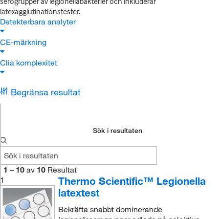
serogrupper av legionellabakterier och inkluderar
latexagglutinationstester.
Detekterbara analyter
CE-märkning
Clia komplexitet
Begränsa resultat
Sök i resultaten
1
–
10
av
10
Resultat
Thermo Scientific™ Legionella
1
latextest
Bekräfta snabbt dominerande