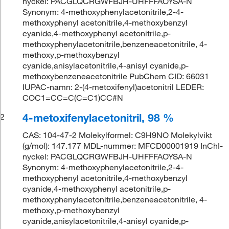
nyckel: PACGLQCRGWFBJH-UHFFFAOYSA-N
Synonym: 4-methoxyphenylacetonitrile,2-4-
methoxyphenyl acetonitrile,4-methoxybenzyl
cyanide,4-methoxyphenyl acetonitrile,p-
methoxyphenylacetonitrile,benzeneacetonitrile, 4-
methoxy,p-methoxybenzyl
cyanide,anisylacetonitrile,4-anisyl cyanide,p-
methoxybenzeneacetonitrile PubChem CID: 66031
IUPAC-namn: 2-(4-metoxifenyl)acetonitril LEDER:
COC1=CC=C(C=C1)CC#N
4-metoxifenylacetonitril, 98 %
2
CAS: 104-47-2 Molekylformel: C9H9NO Molekylvikt
(g/mol): 147.177 MDL-nummer: MFCD00001919 InChI-
nyckel: PACGLQCRGWFBJH-UHFFFAOYSA-N
Synonym: 4-methoxyphenylacetonitrile,2-4-
methoxyphenyl acetonitrile,4-methoxybenzyl
cyanide,4-methoxyphenyl acetonitrile,p-
methoxyphenylacetonitrile,benzeneacetonitrile, 4-
methoxy,p-methoxybenzyl
cyanide,anisylacetonitrile,4-anisyl cyanide,p-