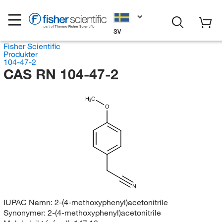
SV
Fisher Scientific
Produkter
104-47-2
CAS RN 104-47-2
H
C
3
O
N
IUPAC Namn:
2-(4-methoxyphenyl)acetonitrile
Synonymer:
2-(4-methoxyphenyl)acetonitrile