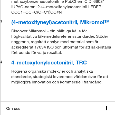
methoxybenzeneacetonitrile PubChem CID: 66031
IUPAC-namn: 2-(4-metoxifenyl)acetonitril LEDER:
COC1=CC=C(C=C1)CC#N
(4-metoxifyneyl)acetonitril, Mikromol™
3
Discover Mikromol – din pålitliga källa för
högkvalitativa läkemedelsreferensstandarder. Stöder
noggrann, regelrätt analys med material som är
ackrediterat 17034 ISO och utformat för att säkerställa
förtroende för varje resultat.
4-metoxyfenylacetonitril, TRC
4
Högrena organiska molekyler och analytiska
standarder, strategiskt levererade världen över för att
möjliggöra innovation och kommersiell framgång.
Om oss