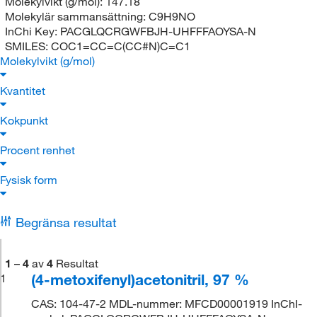
Molekylvikt (g/mol):
147.18
Molekylär sammansättning:
C9H9NO
InChi Key:
PACGLQCRGWFBJH-UHFFFAOYSA-N
SMILES:
COC1=CC=C(CC#N)C=C1
Molekylvikt (g/mol)
Kvantitet
Kokpunkt
Procent renhet
Fysisk form
Begränsa resultat
1
–
4
av
4
Resultat
(4-metoxifenyl)acetonitril, 97 %
1
CAS: 104-47-2 MDL-nummer: MFCD00001919 InChI-