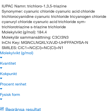
IUPAC Namn:
trichloro-1,3,5-triazine
Synonymer:
cyanuric chloride cyanuric acid chloride
trichlorocyanidine cyanuric trichloride tricyanogen chloride
cyanuryl chloride cyanuric acid trichloride sym-
trichlorotriazine s-triazine trichloride
Molekylvikt (g/mol):
184.4
Molekylär sammansättning:
C3Cl3N3
InChi Key:
MGNCLNQXLYJVJD-UHFFFAOYSA-N
SMILES:
ClC1=NC(Cl)=NC(Cl)=N1
Molekylvikt (g/mol)
Kvantitet
Kokpunkt
Procent renhet
Fysisk form
Begränsa resultat