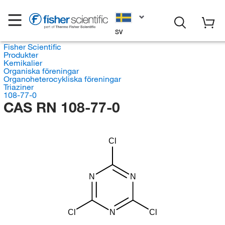
SV
Fisher Scientific
Produkter
Kemikalier
Organiska föreningar
Organoheterocykliska föreningar
Triaziner
108-77-0
CAS RN 108-77-0
Cl
N
N
Cl
N
Cl