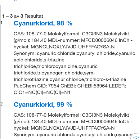
1
–
3
av
3
Resultat
Cyanurklorid, 98 %
1
CAS: 108-77-0 Molekylformel: C3Cl3N3 Molekylvikt
(g/mol): 184.40 MDL-nummer: MFCD00006046 InChI-
nyckel: MGNCLNQXLYJVJD-UHFFFAOYSA-N
Synonym: cyanuric chloride,cyanuryl chloride,cyanuric
acid chloride,s-triazine
trichloride,trichlorocyanidine,cyanuric
trichloride,tricyanogen chloride,sym-
trichlorotriazine,cyanur chloride,trichloro-s-triazine
PubChem CID: 7954 ChEBI: CHEBI:58964 LEDER:
ClC1=NC(Cl)=NC(Cl)=N1
Cyanurklorid, 99 %
2
CAS: 108-77-0 Molekylformel: C3Cl3N3 Molekylvikt
(g/mol): 184.40 MDL-nummer: MFCD00006046 InChI-
nyckel: MGNCLNQXLYJVJD-UHFFFAOYSA-N
Synonym: cyanuric chloride,cyanuryl chloride,cyanuric