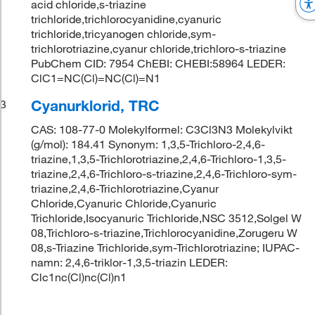
acid chloride,s-triazine
trichloride,trichlorocyanidine,cyanuric
trichloride,tricyanogen chloride,sym-
trichlorotriazine,cyanur chloride,trichloro-s-triazine
PubChem CID: 7954 ChEBI: CHEBI:58964 LEDER:
ClC1=NC(Cl)=NC(Cl)=N1
Cyanurklorid, TRC
3
CAS: 108-77-0 Molekylformel: C3Cl3N3 Molekylvikt
(g/mol): 184.41 Synonym: 1,3,5-Trichloro-2,4,6-
triazine,1,3,5-Trichlorotriazine,2,4,6-Trichloro-1,3,5-
triazine,2,4,6-Trichloro-s-triazine,2,4,6-Trichloro-sym-
triazine,2,4,6-Trichlorotriazine,Cyanur
Chloride,Cyanuric Chloride,Cyanuric
Trichloride,Isocyanuric Trichloride,NSC 3512,Solgel W
08,Trichloro-s-triazine,Trichlorocyanidine,Zorugeru W
08,s-Triazine Trichloride,sym-Trichlorotriazine; IUPAC-
namn: 2,4,6-triklor-1,3,5-triazin LEDER:
Clc1nc(Cl)nc(Cl)n1