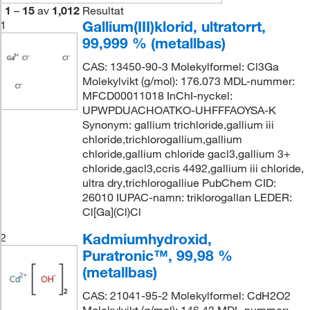
1
–
15
av
1,012
Resultat
Gallium(III)klorid, ultratorrt,
1
99,999 % (metallbas)
CAS: 13450-90-3 Molekylformel: Cl3Ga
Molekylvikt (g/mol): 176.073 MDL-nummer:
MFCD00011018 InChI-nyckel:
UPWPDUACHOATKO-UHFFFAOYSA-K
Synonym: gallium trichloride,gallium iii
chloride,trichlorogallium,gallium
chloride,gallium chloride gacl3,gallium 3+
chloride,gacl3,ccris 4492,gallium iii chloride,
ultra dry,trichlorogalliue PubChem CID:
26010 IUPAC-namn: triklorogallan LEDER:
Cl[Ga](Cl)Cl
Kadmiumhydroxid,
2
Puratronic™, 99,98 %
(metallbas)
CAS: 21041-95-2 Molekylformel: CdH2O2