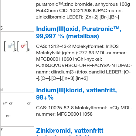
puratronic™,zinc bromide, anhydrous 100g
PubChem CID: 10421208 IUPAC-namn:
zink;dibromid LEDER: [Zn+2].[Br-].[Br-]
Indium(III)oxid, Puratronic™,
5
99,997 % (metallbas)
CAS: 1312-43-2 Molekylformel: In2O3
Molekylvikt (g/mol): 277.63 MDL-nummer:
MFCD00011060 InChI-nyckel:
PJXISJQVUVHSOJ-UHFFFAOYSA-N IUPAC-
namn: diindium(3+)trioxidandiid LEDER: [O-
-].[O--].[O--].[In+3].[In+3]
Indium(III)klorid, vattenfritt,
6
98+%
CAS: 10025-82-8 Molekylformel: InCl
MDL-
3
nummer: MFCD00011058
Zinkbromid, vattenfritt
7