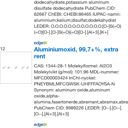
dodecahydrate,potassium aluminum
disulfate dodecahydrate PubChem CID:
62667 ChEBI: CHEBI:86465 IUPAC-namn:
aluminium;kalium;disulfat;dodekahydrat
LEDER: O.O.O.O.O.O.O.O.O.O.O.O.[O-]S(=O)
(=O)[O-].[O-]S(=O)(=O)[O-].[Al+3].[K+]
Aluminiumoxid, 99,7+%, extra
12
rent
CAS: 1344-28-1 Molekylformel: Al2O3
Molekylvikt (g/mol): 101.96 MDL-nummer:
MFCD00003424 InChI-nyckel:
PNEYBMLMFCGWSK-UHFFFAOYSA-N
Synonym: aluminum oxide,aluminum
oxide,alpha-
alumina,fasertonerde,abramant,abramax,abrar
PubChem CID: 9989226 LEDER: [O--].[O--].
[O--].[Al+3].[Al+3]