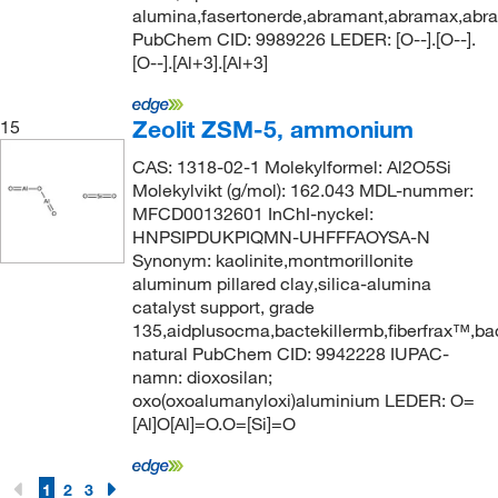
alumina,fasertonerde,abramant,abramax,abrar
PubChem CID: 9989226 LEDER: [O--].[O--].
[O--].[Al+3].[Al+3]
Zeolit ZSM-5, ammonium
15
CAS: 1318-02-1 Molekylformel: Al2O5Si
Molekylvikt (g/mol): 162.043 MDL-nummer:
MFCD00132601 InChI-nyckel:
HNPSIPDUKPIQMN-UHFFFAOYSA-N
Synonym: kaolinite,montmorillonite
aluminum pillared clay,silica-alumina
catalyst support, grade
135,aidplusocma,bactekillermb,fiberfrax™,ba
natural PubChem CID: 9942228 IUPAC-
namn: dioxosilan;
oxo(oxoalumanyloxi)aluminium LEDER: O=
[Al]O[Al]=O.O=[Si]=O
1
2
3