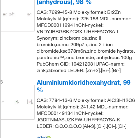
(anhydrous), 98 %
CAS: 7699-45-8 Molekylformel: Br2Zn
Molekylvikt (g/mol): 225.188 MDL-nummer:
MFCD00011294 InChI-nyckel:
VNDYJBBGRKZCSX-UHFFFAOYSA-L
Synonym: zincbromide,zinc ii
bromide,acmc-209p7h,zinc 2+ ion
dibromide,ksc378m6n,zinc bromide hydrate,
puratronic™,zinc bromide, anhydrous 100g
PubChem CID: 10421208 IUPAC-namn:
zink;dibromid LEDER: [Zn+2].[Br-].[Br-]
Aluminiumkloridhexahydrat, 99
8
%
CAS: 7784-13-6 Molekylformel: AlCl3H12O6
Molekylvikt (g/mol): 241.42 MDL-nummer:
MFCD00149134 InChI-nyckel:
JGDITNMASUZKPW-UHFFFAOYSA-K
LEDER: O.O.O.O.O.O.[Al+3].[Cl-].[Cl-].[Cl-]