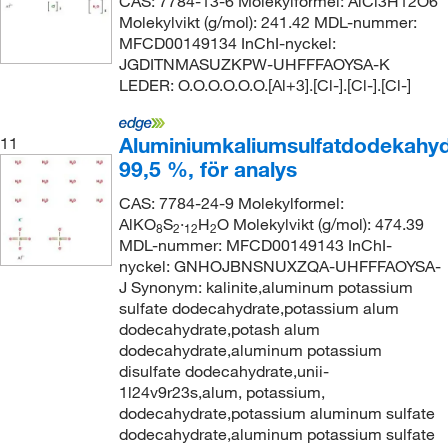
CAS: 7784-13-6 Molekylformel: AlCl3H12O6
Molekylvikt (g/mol): 241.42 MDL-nummer:
MFCD00149134 InChI-nyckel:
JGDITNMASUZKPW-UHFFFAOYSA-K
LEDER: O.O.O.O.O.O.[Al+3].[Cl-].[Cl-].[Cl-]
Aluminiumkaliumsulfatdodekahyd
11
99,5 %, för analys
CAS: 7784-24-9 Molekylformel:
AlKO
S
·
H
O Molekylvikt (g/mol): 474.39
8
2
12
2
MDL-nummer: MFCD00149143 InChI-
nyckel: GNHOJBNSNUXZQA-UHFFFAOYSA-
J Synonym: kalinite,aluminum potassium
sulfate dodecahydrate,potassium alum
dodecahydrate,potash alum
dodecahydrate,aluminum potassium
disulfate dodecahydrate,unii-
1l24v9r23s,alum, potassium,
dodecahydrate,potassium aluminum sulfate
dodecahydrate,aluminum potassium sulfate