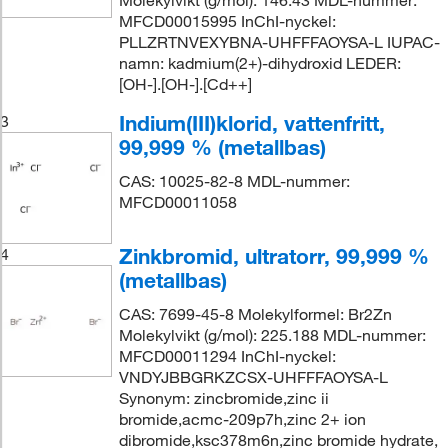
Molekylvikt (g/mol): 146.43 MDL-nummer:
MFCD00015995 InChI-nyckel:
PLLZRTNVEXYBNA-UHFFFAOYSA-L IUPAC-
namn: kadmium(2+)-dihydroxid LEDER:
[OH-].[OH-].[Cd++]
Indium(III)klorid, vattenfritt,
3
99,999 % (metallbas)
CAS: 10025-82-8 MDL-nummer:
MFCD00011058
Zinkbromid, ultratorr, 99,999 %
4
(metallbas)
CAS: 7699-45-8 Molekylformel: Br2Zn
Molekylvikt (g/mol): 225.188 MDL-nummer:
MFCD00011294 InChI-nyckel:
VNDYJBBGRKZCSX-UHFFFAOYSA-L
Synonym: zincbromide,zinc ii
bromide,acmc-209p7h,zinc 2+ ion
dibromide,ksc378m6n,zinc bromide hydrate,