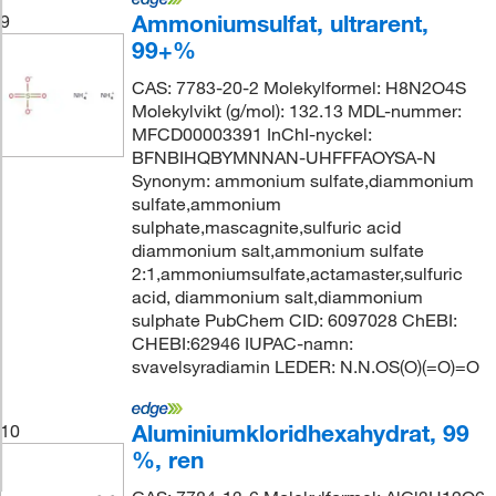
Ammoniumsulfat, ultrarent,
9
99+%
CAS: 7783-20-2 Molekylformel: H8N2O4S
Molekylvikt (g/mol): 132.13 MDL-nummer:
MFCD00003391 InChI-nyckel:
BFNBIHQBYMNNAN-UHFFFAOYSA-N
Synonym: ammonium sulfate,diammonium
sulfate,ammonium
sulphate,mascagnite,sulfuric acid
diammonium salt,ammonium sulfate
2:1,ammoniumsulfate,actamaster,sulfuric
acid, diammonium salt,diammonium
sulphate PubChem CID: 6097028 ChEBI:
CHEBI:62946 IUPAC-namn:
svavelsyradiamin LEDER: N.N.OS(O)(=O)=O
Aluminiumkloridhexahydrat, 99
10
%, ren