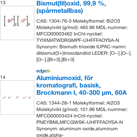
Bismut(III)oxid, 99,9 %,
13
(spårmetallbas)
CAS: 1304-76-3 Molekylformel: Bi2O3
Molekylvikt (g/mol): 465.96 MDL-nummer:
MFCD00003462 InChI-nyckel:
TYIXMATWDRGMPF-UHFFFAOYSA-N
Synonym: Bismuth trioxide IUPAC-namn:
dibismut(3+)trioxidandiid LEDER: [O--].[O--].
[O--].[Bi+3].[Bi+3]
Aluminiumoxid, för
14
kromatografi, basisk,
Brockmann I, 40-300 μm, 60A
CAS: 1344-28-1 Molekylformel: Al2O3
Molekylvikt (g/mol): 101.96 MDL-nummer:
MFCD00003424 InChI-nyckel:
PNEYBMLMFCGWSK-UHFFFAOYSA-N
Synonym: aluminum oxide,aluminum
oxide,alpha-