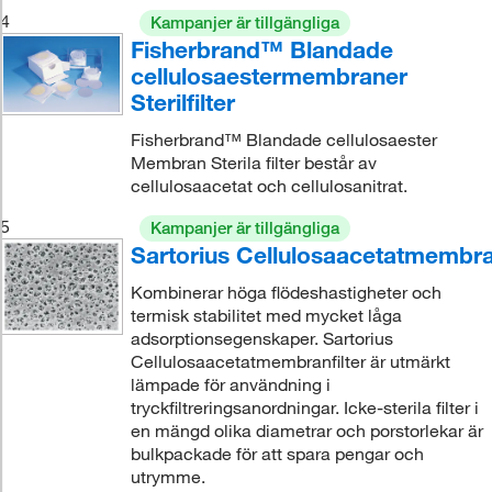
4
Kampanjer är tillgängliga
Fisherbrand™ Blandade
cellulosaestermembraner
Sterilfilter
Fisherbrand™ Blandade cellulosaester
Membran Sterila filter består av
cellulosaacetat och cellulosanitrat.
5
Kampanjer är tillgängliga
Sartorius Cellulosaacetatmembran
Kombinerar höga flödeshastigheter och
termisk stabilitet med mycket låga
adsorptionsegenskaper. Sartorius
Cellulosaacetatmembranfilter är utmärkt
lämpade för användning i
tryckfiltreringsanordningar. Icke-sterila filter i
en mängd olika diametrar och porstorlekar är
bulkpackade för att spara pengar och
utrymme.