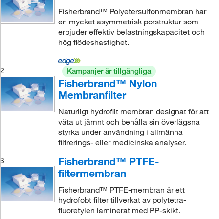
Fisherbrand™ Polyetersulfonmembran har
en mycket asymmetrisk porstruktur som
erbjuder effektiv belastningskapacitet och
hög flödeshastighet.
2
Kampanjer är tillgängliga
Fisherbrand™ Nylon
Membranfilter
Naturligt hydrofilt membran designat för att
väta ut jämnt och behålla sin överlägsna
styrka under användning i allmänna
filtrerings- eller medicinska analyser.
Fisherbrand™ PTFE-
3
filtermembran
Fisherbrand™ PTFE-membran är ett
hydrofobt filter tillverkat av polytetra-
fluoretylen laminerat med PP-skikt.