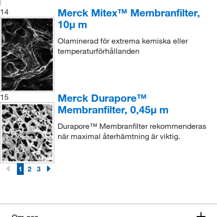
Merck Mitex™ Membranfilter,
14
10μ m
Olaminerad för extrema kemiska eller
temperaturförhållanden
Merck Durapore™
15
Membranfilter, 0,45μ m
Durapore™ Membranfilter rekommenderas
när maximal återhämtning är viktig.
1
2
3