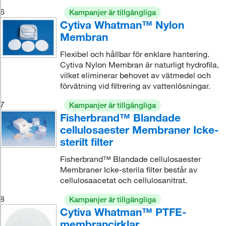
6
Kampanjer är tillgängliga
Cytiva Whatman™ Nylon
Membran
Flexibel och hållbar för enklare hantering.
Cytiva Nylon Membran är naturligt hydrofila,
vilket eliminerar behovet av vätmedel och
förvätning vid filtrering av vattenlösningar.
7
Kampanjer är tillgängliga
Fisherbrand™ Blandade
cellulosaester Membraner Icke-
sterilt filter
Fisherbrand™ Blandade cellulosaester
Membraner Icke-sterila filter består av
cellulosaacetat och cellulosanitrat.
8
Kampanjer är tillgängliga
Cytiva Whatman™ PTFE-
membrancirklar