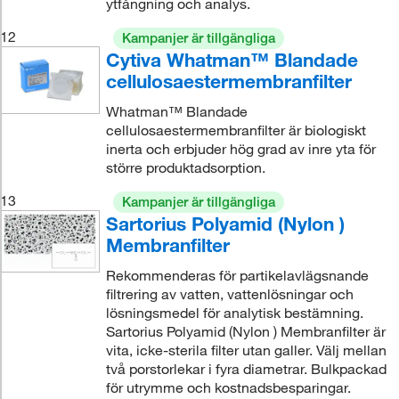
ytfångning och analys.
12
Kampanjer är tillgängliga
Cytiva Whatman™ Blandade
cellulosaestermembranfilter
Whatman™ Blandade
cellulosaestermembranfilter är biologiskt
inerta och erbjuder hög grad av inre yta för
större produktadsorption.
13
Kampanjer är tillgängliga
Sartorius Polyamid (Nylon )
Membranfilter
Rekommenderas för partikelavlägsnande
filtrering av vatten, vattenlösningar och
lösningsmedel för analytisk bestämning.
Sartorius Polyamid (Nylon ) Membranfilter är
vita, icke-sterila filter utan galler. Välj mellan
två porstorlekar i fyra diametrar. Bulkpackad
för utrymme och kostnadsbesparingar.