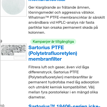
Ger klargörande av frätande ämnen,
lösningsmedel och aggressiva vätskor.
Whatman™ PTFE-membrancirklar är särskilt
användbara vid HPLC-analys när fasta
partiklar kan orsaka permanent skada på
kolonnen.
9
Kampanjer är tillgängliga
Sartorius PTFE
(Polytetrafluoretylen)
membranfilter
Filtrera luft och gaser, även vid låga
differenstryck. Sartorius PTFE
(Polytetrafluoretylen) membranfilter är
permanent hydrofoba med låg adsorption
och utmärkt kemisk kompatibilitet. Välj
mellan fyra porstorlekar i en mängd olika
diametrar.
Sartorius™ 18406-serien icke-
10