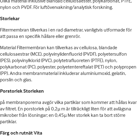
Olika material inklusive blandad cellulosaester, polykarbonat, PTFE,
nylon och PVDF. För luftövervakning/analytisk forskning.
Storlekar
Filtermembran tillverkas i en rad diametrar, vanligtvis utformade för
att passa en specifik hållare eller grenrör.
Material Filtermembran kan tillverkas av cellulosa, blandade
cellulosaestrar (MCE), polyvinylidenfluorid (PVDF), polyetersulfon
(PES), polyvinylklorid (PVC), polytetrafluoreten (PTFE), nylon,
polykarbonat (PC), polyester, polyetentereftalat (PET) och polypropen
(PP). Andra membranmaterial inkluderar aluminiumoxid, gelatin,
porslin och glas.
Porstorlek Storleken
på membranporerna avgör vilka partiklar som kommer att hållas kvar
av filtret. En porstorlek på 0,2µ m är tillräckligt liten för att avlägsna
mikrober från lösningar; en 0,45µ Mer storlek kan ta bort större
partiklar.
Färg och rutnät Vita