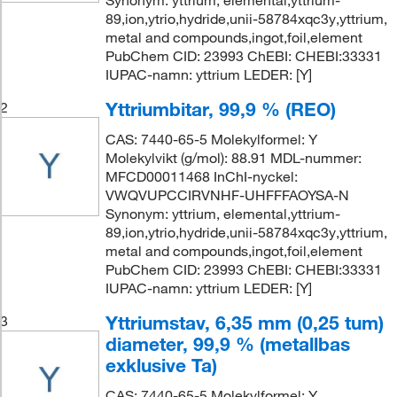
Synonym: yttrium, elemental,yttrium-
89,ion,ytrio,hydride,unii-58784xqc3y,yttrium,
metal and compounds,ingot,foil,element
PubChem CID: 23993 ChEBI: CHEBI:33331
IUPAC-namn: yttrium LEDER: [Y]
Yttriumbitar, 99,9 % (REO)
2
CAS: 7440-65-5 Molekylformel: Y
Molekylvikt (g/mol): 88.91 MDL-nummer:
MFCD00011468 InChI-nyckel:
VWQVUPCCIRVNHF-UHFFFAOYSA-N
Synonym: yttrium, elemental,yttrium-
89,ion,ytrio,hydride,unii-58784xqc3y,yttrium,
metal and compounds,ingot,foil,element
PubChem CID: 23993 ChEBI: CHEBI:33331
IUPAC-namn: yttrium LEDER: [Y]
Yttriumstav, 6,35 mm (0,25 tum)
3
diameter, 99,9 % (metallbas
exklusive Ta)
CAS: 7440-65-5 Molekylformel: Y