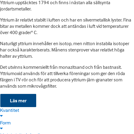
Yttrium upptäcktes 1794 och finns i nästan alla sällsynta
jordartsmetaller.
Yttrium är relativt stabilt i luften och har en silvermetallisk lyster. Fina
bitar av metallen kommer dock att antändas i luft vid temperaturer
över 400 grader° C.
Naturligt yttrium innehåller en isotop, men nitton instabila isotoper
har också karakteriserats. Månens stenprover visar relativt höga
halter av yttrium.
Det utvinns kommersiellt från monazitsand och från bastnasit.
Yttriumoxid används för att tillverka föreningar som ger den röda
färgen i TV-rör och för att producera yttrium-järn-granater som
används som mikrovågsfilter.
Läs mer
Kvantitet
Form