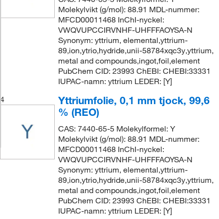
Molekylvikt (g/mol): 88.91 MDL-nummer:
MFCD00011468 InChI-nyckel:
VWQVUPCCIRVNHF-UHFFFAOYSA-N
Synonym: yttrium, elemental,yttrium-
89,ion,ytrio,hydride,unii-58784xqc3y,yttrium,
metal and compounds,ingot,foil,element
PubChem CID: 23993 ChEBI: CHEBI:33331
IUPAC-namn: yttrium LEDER: [Y]
Yttriumfolie, 0,1 mm tjock, 99,6
4
% (REO)
CAS: 7440-65-5 Molekylformel: Y
Molekylvikt (g/mol): 88.91 MDL-nummer:
MFCD00011468 InChI-nyckel:
VWQVUPCCIRVNHF-UHFFFAOYSA-N
Synonym: yttrium, elemental,yttrium-
89,ion,ytrio,hydride,unii-58784xqc3y,yttrium,
metal and compounds,ingot,foil,element
PubChem CID: 23993 ChEBI: CHEBI:33331
IUPAC-namn: yttrium LEDER: [Y]