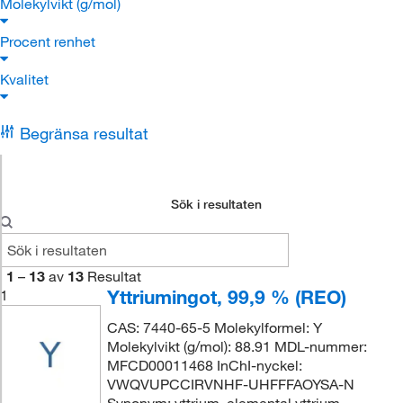
Molekylvikt (g/mol)
Procent renhet
Kvalitet
Begränsa resultat
Sök i resultaten
1
–
13
av
13
Resultat
Yttriumingot, 99,9 % (REO)
1
CAS: 7440-65-5 Molekylformel: Y
Molekylvikt (g/mol): 88.91 MDL-nummer:
MFCD00011468 InChI-nyckel:
VWQVUPCCIRVNHF-UHFFFAOYSA-N