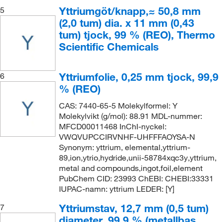
Yttriumgöt/knapp,≈ 50,8 mm
5
(2,0 tum) dia. x 11 mm (0,43
tum) tjock, 99 % (REO), Thermo
Scientific Chemicals
Yttriumfolie, 0,25 mm tjock, 99,9
6
% (REO)
CAS: 7440-65-5 Molekylformel: Y
Molekylvikt (g/mol): 88.91 MDL-nummer:
MFCD00011468 InChI-nyckel:
VWQVUPCCIRVNHF-UHFFFAOYSA-N
Synonym: yttrium, elemental,yttrium-
89,ion,ytrio,hydride,unii-58784xqc3y,yttrium,
metal and compounds,ingot,foil,element
PubChem CID: 23993 ChEBI: CHEBI:33331
IUPAC-namn: yttrium LEDER: [Y]
Yttriumstav, 12,7 mm (0,5 tum)
7
diameter, 99,9 % (metallbas