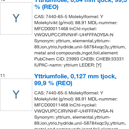
% (REO)
CAS: 7440-65-5 Molekylformel: Y
Molekylvikt (g/mol): 88.91 MDL-nummer:
MFCD00011468 InChI-nyckel:
VWQVUPCCIRVNHF-UHFFFAOYSA-N
Synonym: yttrium, elemental,yttrium-
89,ion,ytrio,hydride,unii-58784xqc3y,yttrium,
metal and compounds,ingot,foil,element
PubChem CID: 23993 ChEBI: CHEBI:33331
IUPAC-namn: yttrium LEDER: [Y]
Yttriumfolie, 0,127 mm tjock,
11
99,9 % (REO)
CAS: 7440-65-5 Molekylformel: Y
Molekylvikt (g/mol): 88.91 MDL-nummer:
MFCD00011468 InChI-nyckel:
VWQVUPCCIRVNHF-UHFFFAOYSA-N
Synonym: yttrium, elemental,yttrium-
89,ion,ytrio,hydride,unii-58784xqc3y,yttrium,