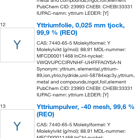
metal and compounds,ingot,foil,element
PubChem CID: 23993 ChEBI: CHEBI:33331
IUPAC-namn: yttrium LEDER: [Y]
Yttriumfolie, 0,025 mm tjock,
12
99,9 % (REO)
CAS: 7440-65-5 Molekylformel: Y
Molekylvikt (g/mol): 88.91 MDL-nummer:
MFCD00011468 InChI-nyckel:
VWQVUPCCIRVNHF-UHFFFAOYSA-N
Synonym: yttrium, elemental,yttrium-
89,ion,ytrio,hydride,unii-58784xqc3y,yttrium,
metal and compounds,ingot,foil,element
PubChem CID: 23993 ChEBI: CHEBI:33331
IUPAC-namn: yttrium LEDER: [Y]
Yttriumpulver, -40 mesh, 99,6 %
13
(REO)
CAS: 7440-65-5 Molekylformel: Y
Molekylvikt (g/mol): 88.91 MDL-nummer:
MFCD00011468 InChI-nyckel: