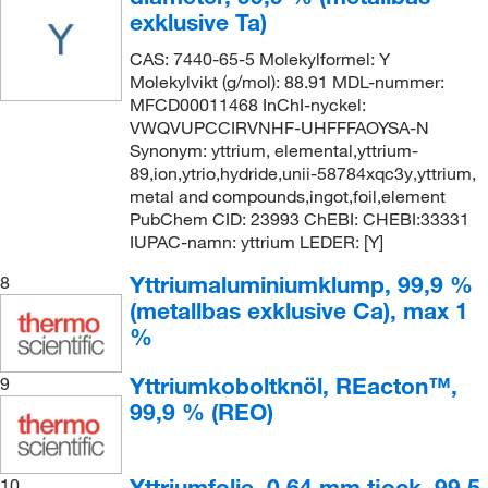
exklusive Ta)
CAS: 7440-65-5 Molekylformel: Y
Molekylvikt (g/mol): 88.91 MDL-nummer:
MFCD00011468 InChI-nyckel:
VWQVUPCCIRVNHF-UHFFFAOYSA-N
Synonym: yttrium, elemental,yttrium-
89,ion,ytrio,hydride,unii-58784xqc3y,yttrium,
metal and compounds,ingot,foil,element
PubChem CID: 23993 ChEBI: CHEBI:33331
IUPAC-namn: yttrium LEDER: [Y]
Yttriumaluminiumklump, 99,9 %
8
(metallbas exklusive Ca), max 1
%
Yttriumkoboltknöl, REacton™,
9
99,9 % (REO)
Yttriumfolie, 0,64 mm tjock, 99,5
10