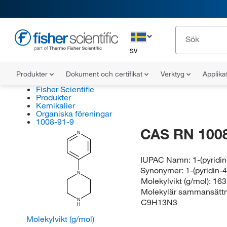
SV
Produkter
Dokument och certifikat
Verktyg
Applika
Fisher Scientific
Produkter
Kemikalier
Organiska föreningar
1008-91-9
CAS RN 1008
N
IUPAC Namn:
1-(pyridi
Synonymer:
1-(pyridin-
N
Molekylvikt (g/mol):
163
Molekylär sammansättn
C9H13N3
N
H
Molekylvikt (g/mol)