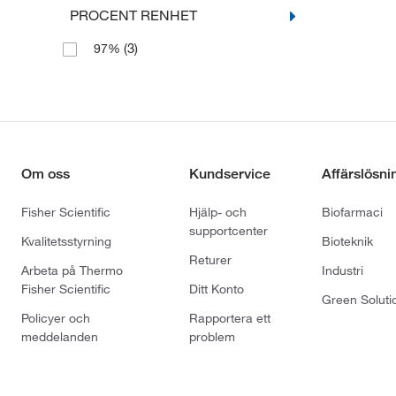
PROCENT RENHET
(3)
97%
Om oss
Kundservice
Affärslösni
Fisher Scientific
Hjälp- och
Biofarmaci
supportcenter
Kvalitetsstyrning
Bioteknik
Returer
Arbeta på Thermo
Industri
Fisher Scientific
Ditt Konto
Green Soluti
Policyer och
Rapportera ett
meddelanden
problem