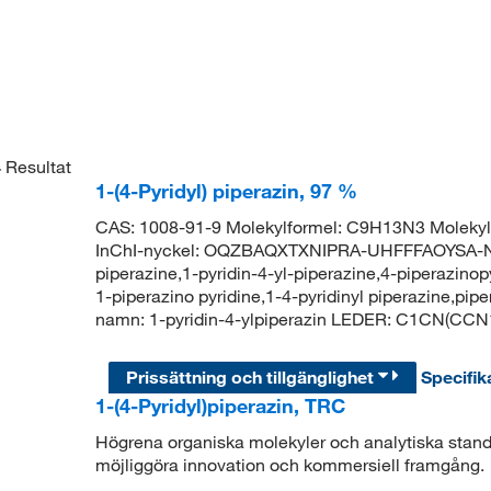
4
Resultat
1-(4-Pyridyl) piperazin, 97 %
CAS: 1008-91-9 Molekylformel: C9H13N3 Moleky
InChI-nyckel: OQZBAQXTXNIPRA-UHFFFAOYSA-N Syn
piperazine,1-pyridin-4-yl-piperazine,4-piperazinopy
1-piperazino pyridine,1-4-pyridinyl piperazine,pi
namn: 1-pyridin-4-ylpiperazin LEDER: C1CN(
Prissättning och tillgänglighet
Specifik
1-(4-Pyridyl)piperazin, TRC
Högrena organiska molekyler och analytiska standar
möjliggöra innovation och kommersiell framgång.