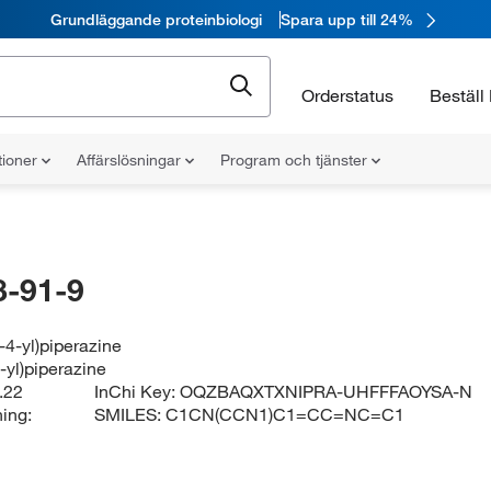
Grundläggande proteinbiologi
Spara upp till 24%
Orderstatus
Beställ 
tioner
Affärslösningar
Program och tjänster
-91-9
n-4-yl)piperazine
4-yl)piperazine
.22
InChi Key:
OQZBAQXTXNIPRA-UHFFFAOYSA-N
ing:
SMILES:
C1CN(CCN1)C1=CC=NC=C1