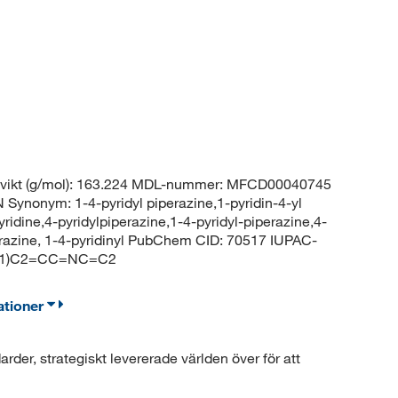
lvikt (g/mol): 163.224 MDL-nummer: MFCD00040745
onym: 1-4-pyridyl piperazine,1-pyridin-4-yl
ridine,4-pyridylpiperazine,1-4-pyridyl-piperazine,4-
perazine, 1-4-pyridinyl PubChem CID: 70517 IUPAC-
CCN1)C2=CC=NC=C2
ationer
der, strategiskt levererade världen över för att