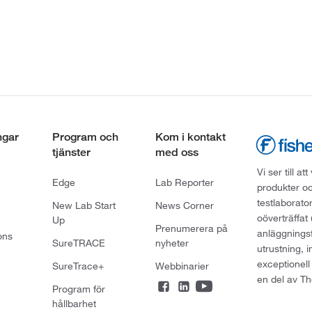
ngar
Program och
Kom i kontakt
tjänster
med oss
Vi ser till 
Edge
Lab Reporter
produkter oc
testlaborato
New Lab Start
News Corner
oöverträffat
Up
Prenumerera på
anläggningsf
ons
SureTRACE
nyheter
utrustning, 
exceptionell
SureTrace+
Webbinarier
en del av Th
Program för
hållbarhet