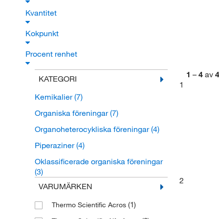
Kvantitet
Kokpunkt
Procent renhet
1
–
4
av
KATEGORI
1
Kemikalier
(7)
Organiska föreningar
(7)
Organoheterocykliska föreningar
(4)
Piperaziner
(4)
Oklassificerade organiska föreningar
(3)
2
VARUMÄRKEN
(1)
Thermo Scientific Acros