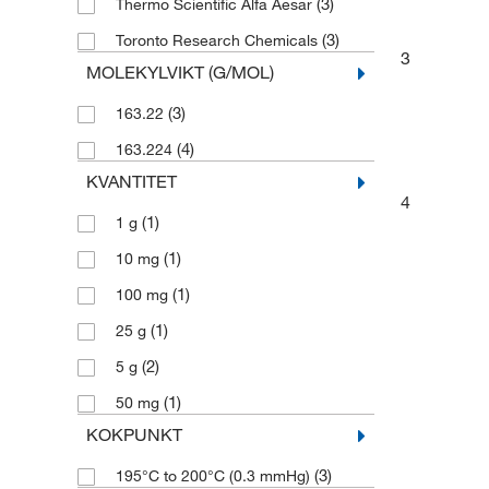
(3)
Thermo Scientific Alfa Aesar
(3)
Toronto Research Chemicals
3
MOLEKYLVIKT (G/MOL)
(3)
163.22
(4)
163.224
KVANTITET
4
(1)
1 g
(1)
10 mg
(1)
100 mg
(1)
25 g
(2)
5 g
(1)
50 mg
KOKPUNKT
(3)
195°C to 200°C (0.3 mmHg)