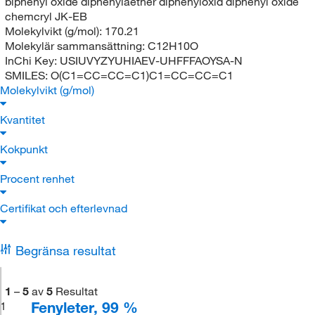
biphenyl oxide diphenylaether diphenyloxid diphenyl oxide
chemcryl JK-EB
Molekylvikt (g/mol):
170.21
Molekylär sammansättning:
C12H10O
InChi Key:
USIUVYZYUHIAEV-UHFFFAOYSA-N
SMILES:
O(C1=CC=CC=C1)C1=CC=CC=C1
Molekylvikt (g/mol)
Kvantitet
Kokpunkt
Procent renhet
Certifikat och efterlevnad
Begränsa resultat
1
–
5
av
5
Resultat
Fenyleter, 99 %
1