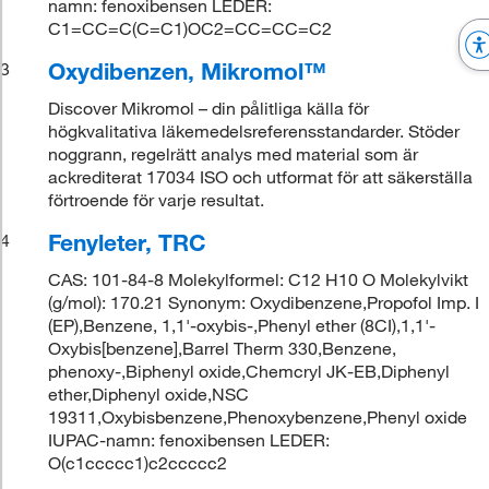
namn: fenoxibensen LEDER:
C1=CC=C(C=C1)OC2=CC=CC=C2
Oxydibenzen, Mikromol™
3
Discover Mikromol – din pålitliga källa för
högkvalitativa läkemedelsreferensstandarder. Stöder
noggrann, regelrätt analys med material som är
ackrediterat 17034 ISO och utformat för att säkerställa
förtroende för varje resultat.
Fenyleter, TRC
4
CAS: 101-84-8 Molekylformel: C12 H10 O Molekylvikt
(g/mol): 170.21 Synonym: Oxydibenzene,Propofol Imp. I
(EP),Benzene, 1,1'-oxybis-,Phenyl ether (8CI),1,1'-
Oxybis[benzene],Barrel Therm 330,Benzene,
phenoxy-,Biphenyl oxide,Chemcryl JK-EB,Diphenyl
ether,Diphenyl oxide,NSC
19311,Oxybisbenzene,Phenoxybenzene,Phenyl oxide
IUPAC-namn: fenoxibensen LEDER:
O(c1ccccc1)c2ccccc2