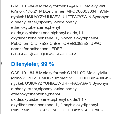
CAS: 101-84-8 Molekylformel: C
H
O Molekylvikt
12
10
(g/mol): 170.21 MDL-nummer: MFCD00003034 InChI-
nyckel: USIUVYZYUHIAEV-UHFFFAOYSA-N Synonym:
diphenyl ether,diphenyl oxide,phenyl
ether,oxydibenzene,phenyl
oxide,oxybisbenzene,biphenyl oxide,1,1'-
oxydibenzene,benzene, 1,1'-oxybis,oxydiphenyl
PubChem CID: 7583 ChEBI: CHEBI:39258 IUPAC-
namn: fenoxibensen LEDER:
C1=CC=C(C=C1)OC2=CC=CC=C2
Difenyleter, 99 %
2
CAS: 101-84-8 Molekylformel: C12H10O Molekylvikt
(g/mol): 170.211 MDL-nummer: MFCD00003034 InChI-
nyckel: USIUVYZYUHIAEV-UHFFFAOYSA-N Synonym:
diphenyl ether,diphenyl oxide,phenyl
ether,oxydibenzene,phenyl
oxide,oxybisbenzene,biphenyl oxide,1,1'-
oxydibenzene,benzene, 1,1'-oxybis,oxydiphenyl
PubChem CID: 7583 ChEBI: CHEBI:39258 IUPAC-