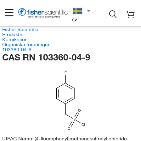
SV
Fisher Scientific
Produkter
Kemikalier
Organiska föreningar
103360-04-9
CAS RN 103360-04-9
F
O
S
Cl
O
IUPAC Namn:
(4-fluorophenyl)methanesulfonyl chloride