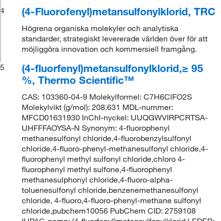
(4-Fluorofenyl)metansulfonylklorid, TRC
4
Högrena organiska molekyler och analytiska
standarder, strategiskt levererade världen över för att
möjliggöra innovation och kommersiell framgång.
(4-fluorfenyl)metansulfonylklorid,≥ 95
5
%, Thermo Scientific™
CAS: 103360-04-9 Molekylformel: C7H6ClFO2S
Molekylvikt (g/mol): 208.631 MDL-nummer:
MFCD01631930 InChI-nyckel: UUQGWVIRPCRTSA-
UHFFFAOYSA-N Synonym: 4-fluorophenyl
methanesulfonyl chloride,4-fluorobenzylsulfonyl
chloride,4-fluoro-phenyl-methanesulfonyl chloride,4-
fluorophenyl methyl sulfonyl chloride,chloro 4-
fluorophenyl methyl sulfone,4-fluorophenyl
methanesulphonyl chloride,4-fluoro-alpha-
toluenesulfonyl chloride,benzenemethanesulfonyl
chloride, 4-fluoro,4-fluoro-phenyl-methane sulfonyl
chloride,pubchem10056 PubChem CID: 2759108
IUPAC-namn: (4-fluorfenyl)metansulfonylklorid LEDER: