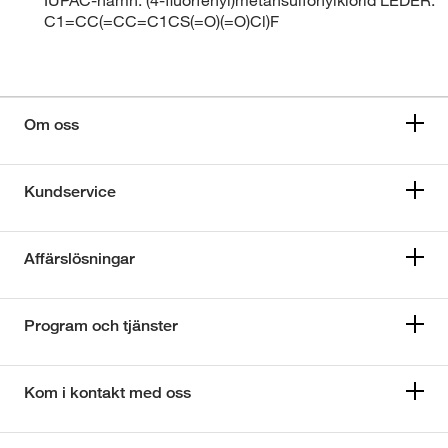
C1=CC(=CC=C1CS(=O)(=O)Cl)F
Om oss
Kundservice
Affärslösningar
Program och tjänster
Kom i kontakt med oss