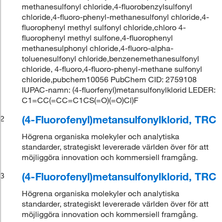
methanesulfonyl chloride,4-fluorobenzylsulfonyl
chloride,4-fluoro-phenyl-methanesulfonyl chloride,4-
fluorophenyl methyl sulfonyl chloride,chloro 4-
fluorophenyl methyl sulfone,4-fluorophenyl
methanesulphonyl chloride,4-fluoro-alpha-
toluenesulfonyl chloride,benzenemethanesulfonyl
chloride, 4-fluoro,4-fluoro-phenyl-methane sulfonyl
chloride,pubchem10056 PubChem CID: 2759108
IUPAC-namn: (4-fluorfenyl)metansulfonylklorid LEDER:
C1=CC(=CC=C1CS(=O)(=O)Cl)F
(4-Fluorofenyl)metansulfonylklorid, TRC
2
Högrena organiska molekyler och analytiska
standarder, strategiskt levererade världen över för att
möjliggöra innovation och kommersiell framgång.
(4-Fluorofenyl)metansulfonylklorid, TRC
3
Högrena organiska molekyler och analytiska
standarder, strategiskt levererade världen över för att
möjliggöra innovation och kommersiell framgång.