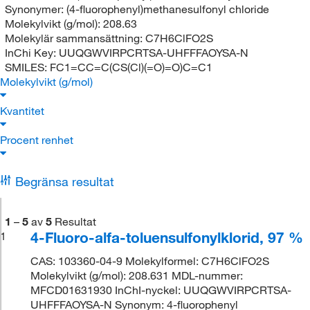
Synonymer:
(4-fluorophenyl)methanesulfonyl chloride
Molekylvikt (g/mol):
208.63
Molekylär sammansättning:
C7H6ClFO2S
InChi Key:
UUQGWVIRPCRTSA-UHFFFAOYSA-N
SMILES:
FC1=CC=C(CS(Cl)(=O)=O)C=C1
Molekylvikt (g/mol)
Kvantitet
Procent renhet
Begränsa resultat
1
–
5
av
5
Resultat
4-Fluoro-alfa-toluensulfonylklorid, 97 %
1
CAS: 103360-04-9 Molekylformel: C7H6ClFO2S
Molekylvikt (g/mol): 208.631 MDL-nummer:
MFCD01631930 InChI-nyckel: UUQGWVIRPCRTSA-
UHFFFAOYSA-N Synonym: 4-fluorophenyl