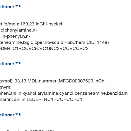
ationer
t (g/mol): 169.23 InChI-nyckel:
phenylamine,n-
 n-phenyl,n,n-
nzeneamine,big dipper,no-scald PubChem CID: 11487
in LEDER: C1=CC=C(C=C1)NC2=CC=CC=C2
ationer
 (g/mol): 93.13 MDL-nummer: MFCD00007629 InChI-
onym:
en,anilin,kyanol,arylamine,cyanol,benzeneamine,benzidam
-namn: anilin LEDER: NC1=CC=CC=C1
ationer