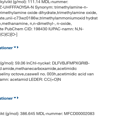
ylvikt (g/mol): 111.14 MDL-nummer:
-UHFFFAOYSA-N Synonym: trimethylamine-n-
trimethylamine oxide dihydrate,trimethylamine oxide,
rate,unii-c73wz0186w,trimethylammoniumoxid hydrat
,methanamine, n,n-dimethyl-, n-oxide,
rate PubChem CID: 198430 IUPAC-namn: N,N-
C)(C)[O-]
ationer
 (g/mol): 59.06 InChI-nyckel: DLFVBJFMPXGRIB-
d amide,methanecarboxamide,acetimidic
eliny octove,caswell no. 003h,acetimidic acid van
namn: acetamid LEDER: CC(=O)N
ationer
vikt (g/mol): 386.645 MDL-nummer: MFCD00002083