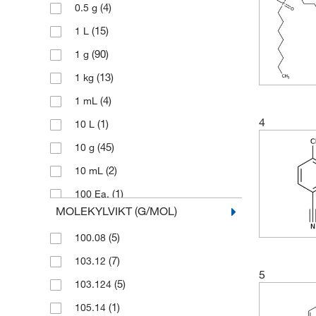
(4)
0.5 g
(15)
1 L
(90)
1 g
(13)
1 kg
(4)
1 mL
4
(1)
10 L
(45)
10 g
(2)
10 mL
(1)
100 Ea.
MOLEKYLVIKT (G/MOL)
(107)
100 g
(5)
100.08
(21)
100 mL
(7)
103.12
(16)
1000 g
5
(5)
103.124
(4)
1000 mL
(1)
105.14
(6)
2 g