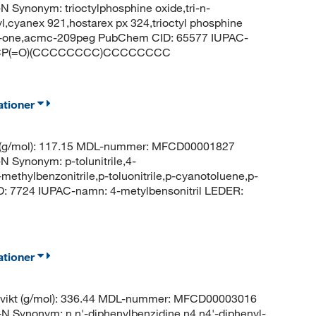
nonym: trioctylphosphine oxide,tri-n-
yl,cyanex 921,hostarex px 324,trioctyl phosphine
o-1-one,acmc-209peg PubChem CID: 65577 IUPAC-
CCCCP(=O)(CCCCCCCC)CCCCCCCC
ationer
t (g/mol): 117.15 MDL-nummer: MFCD00001827
ynonym: p-tolunitrile,4-
-methylbenzonitrile,p-toluonitrile,p-cyanotoluene,p-
 CID: 7724 IUPAC-namn: 4-metylbensonitril LEDER:
ationer
lvikt (g/mol): 336.44 MDL-nummer: MFCD00003016
nonym: n,n'-diphenylbenzidine,n4,n4'-diphenyl-