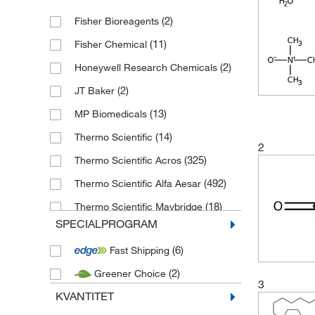
(2)
Fisher Bioreagents
(11)
Fisher Chemical
(2)
Honeywell Research Chemicals
(2)
JT Baker
(13)
MP Biomedicals
(14)
Thermo Scientific
2
(325)
Thermo Scientific Acros
(492)
Thermo Scientific Alfa Aesar
(18)
Thermo Scientific Maybridge
SPECIALPROGRAM
(1)
Tocris
(6)
Fast Shipping
(2)
Greener Choice
3
KVANTITET