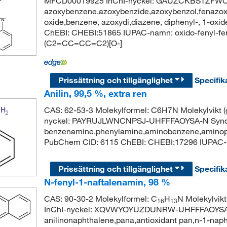
MFCD00019925 InChI-nyckel: GAUZCKBSTZFW
azoxybenzene,azoxybenzide,azoxybenzol,fenazox,
oxide,benzene, azoxydi,diazene, diphenyl-, 1-ox
ChEBI: CHEBI:51865 IUPAC-namn: oxido-fenyl-
(C2=CC=CC=C2)[O-]
Prissättning och tillgänglighet
Specifik
Anilin, 99,5 %, extra ren
CAS: 62-53-3 Molekylformel: C6H7N Molekylvikt
nyckel: PAYRUJLWNCNPSJ-UHFFFAOYSA-N Syn
benzenamine,phenylamine,aminobenzene,aminoph
PubChem CID: 6115 ChEBI: CHEBI:17296 IUPAC
Prissättning och tillgänglighet
Specifik
N-fenyl-1-naftalenamin, 98 %
CAS: 90-30-2 Molekylformel: C
H
N Molekylvik
16
13
InChI-nyckel: XQVWYOYUZDUNRW-UHFFFAOYSA-N
anilinonaphthalene,pana,antioxidant pan,n-1-naph