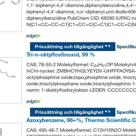
1,1'-biphenyl-4,4'-diamine,diphenylbenzidine,4,4'-d
biphenyl-4,4'-diamine, n,n'-diphenyl,unii-8io8v40
diphenylbenzidine PubChem CID: 68280 IUPAC-namn
N(C1=CC=CC=C1)C1=CC=C(C=C1)C1=CC=C(
Prissättning och tillgänglighet
Specifik
Tri-n-oktylfosfinoxid, 99 %
CAS: 78-50-2 Molekylformel: C
H
OP Molekylvi
24
51
InChI-nyckel: ZMBHCYHQLYEYDV-UHFFFAOYSA-N Sy
octylphosphine oxide,topo,phosphine oxide, trioct
oxide,trioctylphosphane oxide,trioctylphosphin
namn: 1-dioktylfosforyloktan LEDER: CCCC
Prissättning och tillgänglighet
Specifik
Azoxybenzene, 98+%, Thermo Scientific 
CAS: 495-48-7 Molekylformel: C12H10N2O Moleky