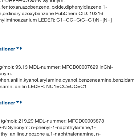
CT-UHFFFAOYSA-N Synonym:
fentoxan,azobenzene, oxide,diphenyldiazene 1-
ide,ordinary azoxybenzene PubChem CID: 10316
fenyliminoazanium LEDER: C1=CC=C(C=C1)N=[N+]
ationer
 (g/mol): 93.13 MDL-nummer: MFCD00007629 InChI-
onym:
en,anilin,kyanol,arylamine,cyanol,benzeneamine,benzidam
-namn: anilin LEDER: NC1=CC=CC=C1
ationer
t (g/mol): 219.29 MDL-nummer: MFCD00003878
 Synonym: n-phenyl-1-naphthylamine,1-
thyl aniline,neozone a,1-naphthalenamine, n-