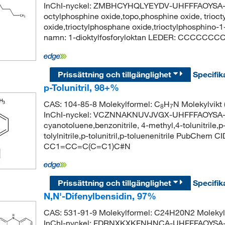
InChI-nyckel: ZMBHCYHQLYEYDV-UHFFFAOYSA-N Sy
octylphosphine oxide,topo,phosphine oxide, trioct
oxide,trioctylphosphane oxide,trioctylphosphin
namn: 1-dioktylfosforyloktan LEDER: CCCC
Prissättning och tillgänglighet
Specifik
p-Tolunitril, 98+%
CAS: 104-85-8 Molekylformel: C
H
N Molekylvik
8
7
InChI-nyckel: VCZNNAKNUVJVGX-UHFFFAOYSA-N S
cyanotoluene,benzonitrile, 4-methyl,4-tolunitrile,p
tolylnitrile,p-tolunitril,p-toluenenitrile PubChem
CC1=CC=C(C=C1)C#N
Prissättning och tillgänglighet
Specifik
N,N'-Difenylbensidin, 97%
CAS: 531-91-9 Molekylformel: C24H20N2 Moleky
InChI-nyckel: FDRNXKXKFNHNCA-UHFFFAOYSA-N Sy