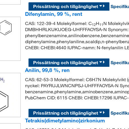
Prissättning och tillgänglighet
Specifik
Difenylamin, 99 %, rent
CAS: 122-39-4 Molekylformel: C
H
N Molekylvik
12
11
DMBHHRLKUKUOEG-UHFFFAOYSA-N Synonym: di
phenylbenzenamine,anilinobenzene,benzenamine,
diphenylamine,phenylaniline,scaldip,n-phenylbe
ChEBI: CHEBI:4640 IUPAC-namn: N-fenylanil
Prissättning och tillgänglighet
Specifik
Anilin, 99,8 %, ren
CAS: 62-53-3 Molekylformel: C6H7N Molekylvikt
nyckel: PAYRUJLWNCNPSJ-UHFFFAOYSA-N Syn
benzenamine,phenylamine,aminobenzene,aminoph
PubChem CID: 6115 ChEBI: CHEBI:17296 IUPAC
Prissättning och tillgänglighet
Specifik
Tetrakis(dimetylamino)zirkonium