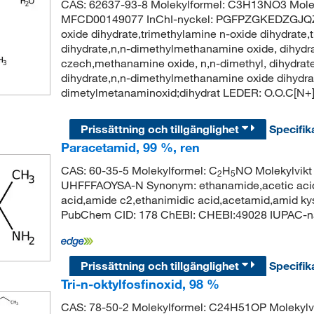
CAS: 62637-93-8 Molekylformel: C3H13NO3 Molek
MFCD00149077 InChI-nyckel: PGFPZGKEDZGJQZ
oxide dihydrate,trimethylamine n-oxide dihydrate,
dihydrate,n,n-dimethylmethanamine oxide, dihyd
czech,methanamine oxide, n,n-dimethyl, dihydrate
dihydrate,n,n-dimethylmethanamine oxide dihyd
dimetylmetanaminoxid;dihydrat LEDER: O.O.C[N+](
Prissättning och tillgänglighet
Specifik
Paracetamid, 99 %, ren
CAS: 60-35-5 Molekylformel: C
H
NO Molekylvikt
2
5
UHFFFAOYSA-N Synonym: ethanamide,acetic aci
acid,amide c2,ethanimidic acid,acetamid,amid kys
PubChem CID: 178 ChEBI: CHEBI:49028 IUPAC-
Prissättning och tillgänglighet
Specifik
Tri-n-oktylfosfinoxid, 98 %
CAS: 78-50-2 Molekylformel: C24H51OP Molekyl