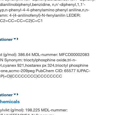
ianilinobiphenyl,benzidine, n,n'-diphenyl,1,1'-
6yp,n-phenyl-4-4-phenylamino phenyl aniline,n,n-
: 4-(4-anilinofenyl)-N-fenylanilin LEDER:
NC2=CC=CC=C2)C=C1
ationer
kt (g/mol): 386.64 MDL-nummer: MFCD00002083
nonym: trioctylphosphine oxide,tri-n-
yl,cyanex 921,hostarex px 324,trioctyl phosphine
o-1-one,acmc-209peg PubChem CID: 65577 IUPAC-
CCCCP(=O)(CCCCCCCC)CCCCCCCC
ationer
Chemicals
lvikt (g/mol): 198.225 MDL-nummer: