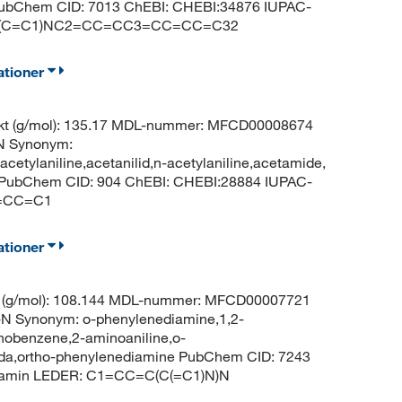
 PubChem CID: 7013 ChEBI: CHEBI:34876 IUPAC-
CC=C(C=C1)NC2=CC=CC3=CC=CC=C32
ationer
ikt (g/mol): 135.17 MDL-nummer: MFCD00008674
N Synonym:
acetylaniline,acetanilid,n-acetylaniline,acetamide,
ne PubChem CID: 904 ChEBI: CHEBI:28884 IUPAC-
C=CC=C1
ationer
kt (g/mol): 108.144 MDL-nummer: MFCD00007721
Synonym: o-phenylenediamine,1,2-
nobenzene,2-aminoaniline,o-
da,ortho-phenylenediamine PubChem CID: 7243
diamin LEDER: C1=CC=C(C(=C1)N)N