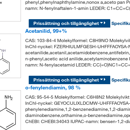
phenyl,phenylnaphthylamine,nonox a,aceto pan
namn: N-fenylnaftalen-1-amin LEDER: C1=
Prissättning och tillgänglighet
Specifik
Acetanilid, 99+%
CAS: 103-84-4 Molekylformel: C8H9NO Molekylv
InChI-nyckel: FZERHIULMFGESH-UHFFFAOYSA-
acetanilide,acetanil,acetamidobenzene,antifebrin,
n-phenyl,acetic acid anilide,acetylaminobenze
namn: N-fenylacetamid LEDER: CC(=O)NC1=C
Prissättning och tillgänglighet
Specifik
o-fenylendiamin, 98 %
CAS: 95-54-5 Molekylformel: C6H8N2 Molekylvi
InChI-nyckel: GEYOCULIXLDCMW-UHFFFAOYSA-N 
phenylenediamine,1,2-benzenediamine,1,2-diami
diaminobenzene,orthamine,o-benzenediamine,op
ChEBI: CHEBI:34043 IUPAC-namn: bensen-1,2-