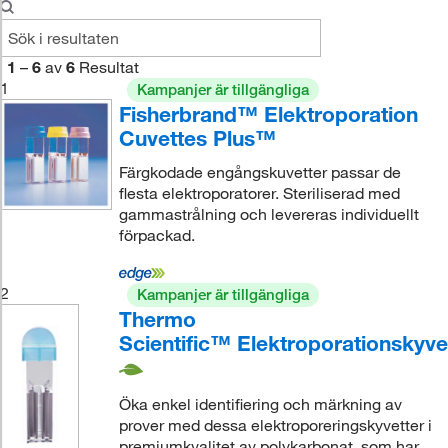
1
–
6
av
6
Resultat
1
Kampanjer är tillgängliga
Fisherbrand™ Elektroporation
Cuvettes Plus™
Färgkodade engångskuvetter passar de
flesta elektroporatorer. Steriliserad med
gammastrålning och levereras individuellt
förpackad.
2
Kampanjer är tillgängliga
Thermo
Scientific™ Elektroporationskyve
Öka enkel identifiering och märkning av
prover med dessa elektroporeringskyvetter i
premiumkvalitet av polykarbonat, som har