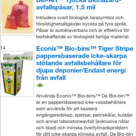
avfallspåsar, 1,5 mil
Inkludera svart biologisk farasymbol och
försiktighetsåtgärder tryckta på fyra språk.
Påsar är autoklaverbara och är effektiva för
bortskaffande av biologiskt farliga material.
Econix™ Bio-bins™ Tiger Stripe
14
pappersbaserade icke-skarpa
stötande avfallsbehållare för
djupa deponier/Endast energi
från avfall
Använda Econix™ Bio-bins™ De Bio-bin™
är en pappersbaserad icke-vassbehållare
som används för att kassera
engångsredskap, spetsar, petriskålar, kuddar
och annat laboratorieavfall (exklusive nålar
och blad) och minska överfyllnadsproblem
för ditt icke-skarpa kliniska avfall. De Bio-bin