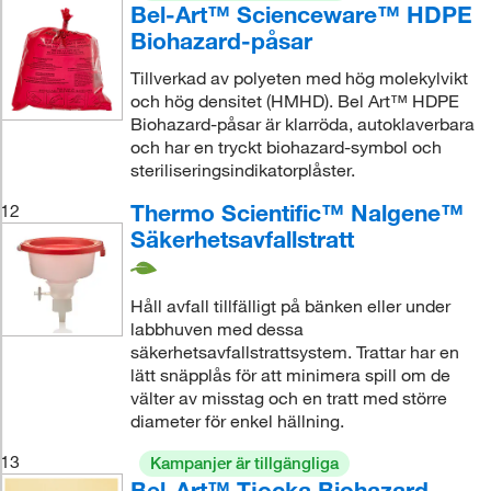
Bel-Art™ Scienceware™ HDPE
Biohazard-påsar
Tillverkad av polyeten med hög molekylvikt
och hög densitet (HMHD). Bel Art™ HDPE
Biohazard-påsar är klarröda, autoklaverbara
och har en tryckt biohazard-symbol och
steriliseringsindikatorplåster.
Thermo Scientific™ Nalgene™
12
Säkerhetsavfallstratt
Håll avfall tillfälligt på bänken eller under
labbhuven med dessa
säkerhetsavfallstrattsystem. Trattar har en
lätt snäpplås för att minimera spill om de
välter av misstag och en tratt med större
diameter för enkel hällning.
13
Kampanjer är tillgängliga
Bel-Art™ Tjocka Biohazard-