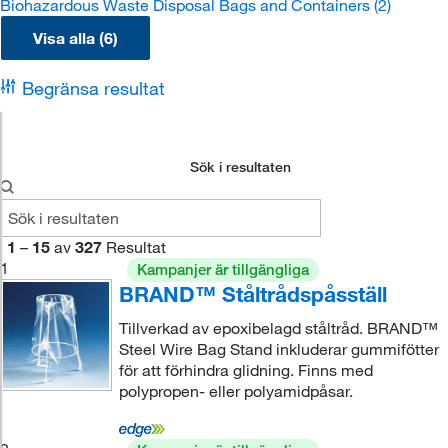
Biohazardous Waste Disposal Bags and Containers
(2)
Visa alla (6)
Begränsa resultat
Sök i resultaten
1
–
15
av
327
Resultat
1
Kampanjer är tillgängliga
BRAND™ Ståltrådspåsställ
Tillverkad av epoxibelagd ståltråd. BRAND™
Steel Wire Bag Stand inkluderar gummifötter
för att förhindra glidning. Finns med
polypropen- eller polyamidpåsar.