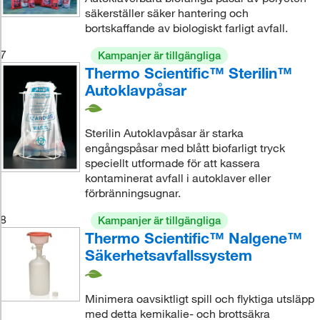
säkerställer säker hantering och
bortskaffande av biologiskt farligt avfall.
7
Kampanjer är tillgängliga
Thermo Scientific™ Sterilin™
Autoklavpåsar
Sterilin Autoklavpåsar är starka
engångspåsar med blått biofarligt tryck
speciellt utformade för att kassera
kontaminerat avfall i autoklaver eller
förbränningsugnar.
8
Kampanjer är tillgängliga
Thermo Scientific™ Nalgene™
Säkerhetsavfallssystem
Minimera oavsiktligt spill och flyktiga utsläpp
med detta kemikalie- och brottsäkra