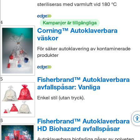
steriliseras med varmluft vid 180 °C
4
Kampanjer är tillgängliga
Corning™ Autoklaverbara
väskor
För säker autoklavering av kontaminerade
produkter
Fisherbrand™ Autoklaverbara
5
avfallspåsar: Vanliga
Enkel stil (utan tryck).
Fisherbrand™ Autoklaverbara
6
HD Biohazard avfallspåsar
Autoklaverbara biofarliga påsar av polyeten