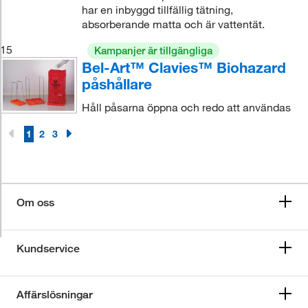
har en inbyggd tillfällig tätning,
absorberande matta och är vattentät.
15
Kampanjer är tillgängliga
Bel-Art™ Clavies™ Biohazard
påshållare
Håll påsarna öppna och redo att användas
1
2
3
Om oss
Kundservice
Affärslösningar