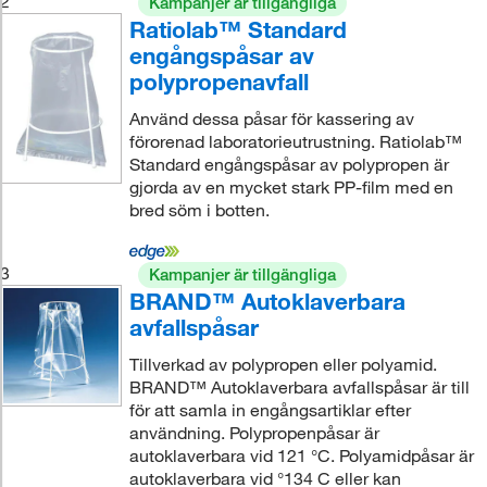
2
Kampanjer är tillgängliga
Ratiolab™ Standard
engångspåsar av
polypropenavfall
Använd dessa påsar för kassering av
förorenad laboratorieutrustning. Ratiolab™
Standard engångspåsar av polypropen är
gjorda av en mycket stark PP-film med en
bred söm i botten.
3
Kampanjer är tillgängliga
BRAND™ Autoklaverbara
avfallspåsar
Tillverkad av polypropen eller polyamid.
BRAND™ Autoklaverbara avfallspåsar är till
för att samla in engångsartiklar efter
användning. Polypropenpåsar är
autoklaverbara vid 121 °C. Polyamidpåsar är
autoklaverbara vid °134 C eller kan