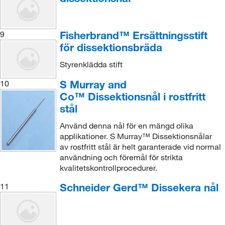
Fisherbrand™ Ersättningsstift
9
för dissektionsbräda
Styrenklädda stift
S Murray and
10
Co™ Dissektionsnål i rostfritt
stål
Använd denna nål för en mängd olika
applikationer. S Murray™ Dissektionsnålar
av rostfritt stål är helt garanterade vid normal
användning och föremål för strikta
kvalitetskontrollprocedurer.
Schneider Gerd™ Dissekera nål
11