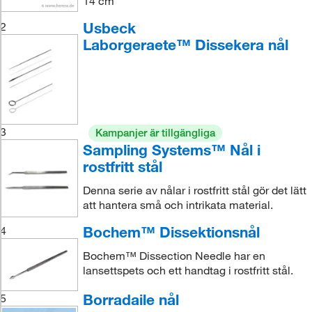
14 cm
Usbeck
2
Laborgeraete™ Dissekera nål
3
Kampanjer är tillgängliga
Sampling Systems™ Nål i
rostfritt stål
Denna serie av nålar i rostfritt stål gör det lätt
att hantera små och intrikata material.
Bochem™ Dissektionsnål
4
Bochem™ Dissection Needle har en
lansettspets och ett handtag i rostfritt stål.
Borradaile nål
5