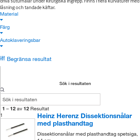
driva suturnålar under kirurgiska ingrepp. Finns i flera kurvaturer med
låsning och tandade käftar.
Material
Färg
Autoklaveringsbar
Begränsa resultat
Sök i resultaten
1
–
12
av
12
Resultat
Heinz Herenz Dissektionsnålar
1
med plasthandtag
Dissektionsnålar med plasthandtag spetsiga,