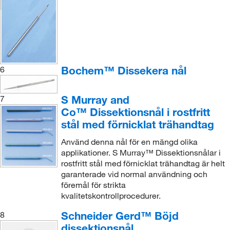
Bochem™ Dissekera nål
6
S Murray and
7
Co™ Dissektionsnål i rostfritt
stål med förnicklat trähandtag
Använd denna nål för en mängd olika
applikationer. S Murray™ Dissektionsnålar i
rostfritt stål med förnicklat trähandtag är helt
garanterade vid normal användning och
föremål för strikta
kvalitetskontrollprocedurer.
Schneider Gerd™ Böjd
8
dissektionsnål