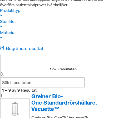
överföra patientblodprover i vårdmiljöer.
Produkttyp
Sterilitet
Material
Begränsa resultat
Sök i resultaten
1
–
9
av
9
Resultat
Greiner Bio-
1
One Standardrörshållare,
Vacuette™
Greiner Bio-One™ Vacuette™