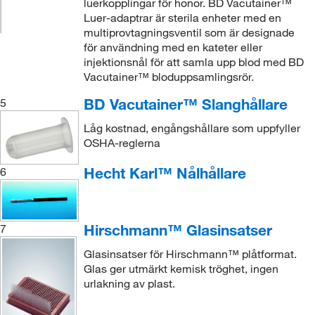
luerkopplingar för honor. BD Vacutainer™
Luer-adaptrar är sterila enheter med en
multiprovtagningsventil som är designade
för användning med en kateter eller
injektionsnål för att samla upp blod med BD
Vacutainer™ bloduppsamlingsrör.
BD Vacutainer™ Slanghållare
5
Låg kostnad, engångshållare som uppfyller
OSHA-reglerna
Hecht Karl™ Nålhållare
6
Hirschmann™ Glasinsatser
7
Glasinsatser för Hirschmann™ plåtformat.
Glas ger utmärkt kemisk tröghet, ingen
urlakning av plast.