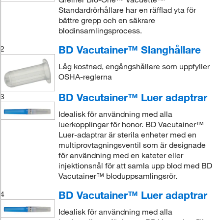
Standardrörhållare har en räfflad yta för
bättre grepp och en säkrare
blodinsamlingsprocess.
BD Vacutainer™ Slanghållare
2
Låg kostnad, engångshållare som uppfyller
OSHA-reglerna
BD Vacutainer™ Luer adaptrar
3
Idealisk för användning med alla
luerkopplingar för honor. BD Vacutainer™
Luer-adaptrar är sterila enheter med en
multiprovtagningsventil som är designade
för användning med en kateter eller
injektionsnål för att samla upp blod med BD
Vacutainer™ bloduppsamlingsrör.
BD Vacutainer™ Luer adaptrar
4
Idealisk för användning med alla