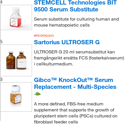
STEMCELL Technologies BIT
4
9500 Serum Substitute
Serum substitute for culturing human and
mouse hematopoietic cells
Sartorius ULTROSER G
5
ULTROSER G 20 ml serumsubstitut kan
framgångsrikt ersätta FCS (fosterkalvserum)
i cellkulturmedium.
Gibco™ KnockOut™ Serum
6
Replacement - Multi-Species
A more defined, FBS-free medium
supplement that supports the growth of
pluripotent stem cells (PSCs) cultured on
fibroblast feeder cells