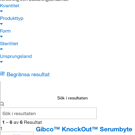
Kvantitet
Produkttyp
Form
Sterilitet
Ursprungsland
Begränsa resultat
Sök i resultaten
1
–
6
av
6
Resultat
Gibco™ KnockOut™ Serumbyte
1