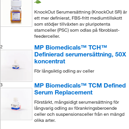
KnockOut Serumersättning (KnockOut SR) är
ett mer definierat, FBS-fritt mediumtillskott
som stödjer tillväxten av pluripotenta
stamceller (PSC) som odlas på fibroblast-
feederceller.
MP Biomedicals™ TCH™
2
Definierad serumersättning, 50X
koncentrat
För långsiktig odling av celler
MP Biomedicals™ TCM Defined
3
Serum Replacement
Förstärkt, mångsidigt serumersättning för
långvarig odling av förankringsberoende
celler och suspensionsceller från en mängd
olika arter.