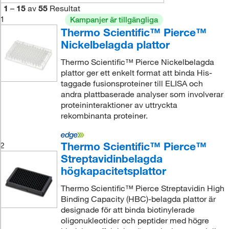
1
–
15
av
55
Resultat
1
Kampanjer är tillgängliga
Thermo Scientific™ Pierce™
Nickelbelagda plattor
Thermo Scientific™ Pierce Nickelbelagda
plattor ger ett enkelt format att binda His-
taggade fusionsproteiner till ELISA och
andra plattbaserade analyser som involverar
proteininteraktioner av uttryckta
rekombinanta proteiner.
Thermo Scientific™ Pierce™
2
Streptavidinbelagda
högkapacitetsplattor
Thermo Scientific™ Pierce Streptavidin High
Binding Capacity (HBC)-belagda plattor är
designade för att binda biotinylerade
oligonukleotider och peptider med högre