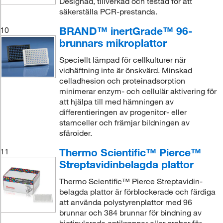
Designad, tillverkad och testad för att
säkerställa PCR-prestanda.
BRAND™ inertGrade™ 96-
10
brunnars mikroplattor
Speciellt lämpad för cellkulturer när
vidhäftning inte är önskvärd. Minskad
celladhesion och proteinadsorption
minimerar enzym- och cellulär aktivering för
att hjälpa till med hämningen av
differentieringen av progenitor- eller
stamceller och främjar bildningen av
sfäroider.
Thermo Scientific™ Pierce™
11
Streptavidinbelagda plattor
Thermo Scientific™ Pierce Streptavidin-
belagda plattor är förblockerade och färdiga
att använda polystyrenplattor med 96
brunnar och 384 brunnar för bindning av