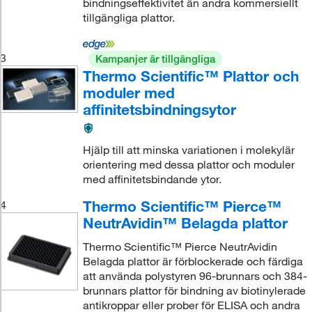
bindningseffektivitet än andra kommersiellt
tillgängliga plattor.
3
Kampanjer är tillgängliga
Thermo Scientific™ Plattor och
moduler med
affinitetsbindningsytor
Hjälp till att minska variationen i molekylär
orientering med dessa plattor och moduler
med affinitetsbindande ytor.
Thermo Scientific™ Pierce™
4
NeutrAvidin™ Belagda plattor
Thermo Scientific™ Pierce NeutrAvidin
Belagda plattor är förblockerade och färdiga
att använda polystyren 96-brunnars och 384-
brunnars plattor för bindning av biotinylerade
antikroppar eller prober för ELISA och andra