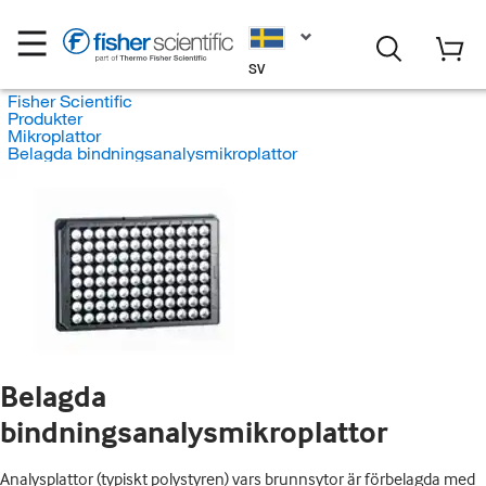
SV
Fisher Scientific
Produkter
Mikroplattor
Belagda bindningsanalysmikroplattor
Belagda
bindningsanalysmikroplattor
Analysplattor (typiskt polystyren) vars brunnsytor är förbelagda med