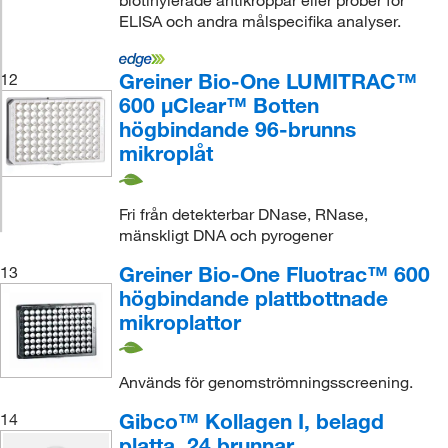
biotinylerade antikroppar eller prober för
ELISA och andra målspecifika analyser.
Greiner Bio-One LUMITRAC™
12
600 μClear™ Botten
högbindande 96-brunns
mikroplåt
Fri från detekterbar DNase, RNase,
mänskligt DNA och pyrogener
Greiner Bio-One Fluotrac™ 600
13
högbindande plattbottnade
mikroplattor
Används för genomströmningsscreening.
Gibco™ Kollagen I, belagd
14
platta, 24 brunnar