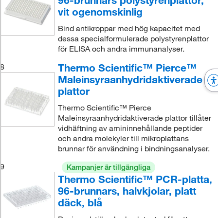
96-brunnars polystyrenplattor,
vit ogenomskinlig
Bind antikroppar med hög kapacitet med
dessa specialformulerade polystyrenplattor
för ELISA och andra immunanalyser.
Thermo Scientific™ Pierce™
8
Maleinsyraanhydridaktiverade
plattor
Thermo Scientific™ Pierce
Maleinsyraanhydridaktiverade plattor tillåter
vidhäftning av amininnehållande peptider
och andra molekyler till mikroplattans
brunnar för användning i bindningsanalyser.
9
Kampanjer är tillgängliga
Thermo Scientific™ PCR-platta,
96-brunnars, halvkjolar, platt
däck, blå