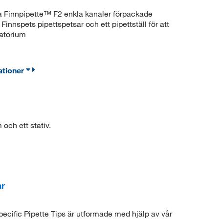
a Finnpipette™ F2 enkla kanaler förpackade
nnspets pipettspetsar och ett pipettställ för att
ratorium
ationer
och ett stativ.
ar
pecific Pipette Tips är utformade med hjälp av vår