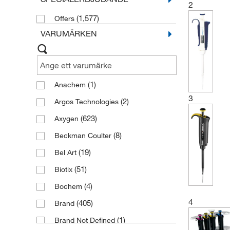
2
(1,577)
Offers
VARUMÄRKEN
(1)
Anachem
3
(2)
Argos Technologies
(623)
Axygen
(8)
Beckman Coulter
(19)
Bel Art
(51)
Biotix
(4)
Bochem
4
(405)
Brand
(1)
Brand Not Defined