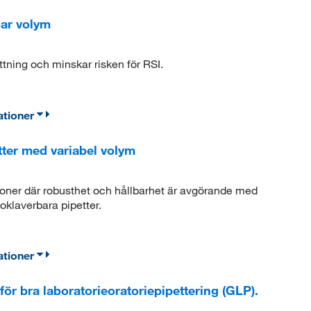
bar volym
ttning och minskar risken för RSI.
ationer
ter med variabel volym
ner där robusthet och hållbarhet är avgörande med
oklaverbara pipetter.
ationer
ör bra laboratorieoratoriepipettering (GLP).