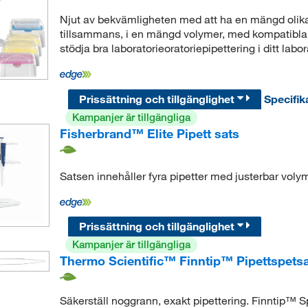
Njut av bekvämligheten med att ha en mängd olik
tillsammans, i en mängd volymer, med kompatibla Fi
stödja bra laboratorieoratoriepipettering i ditt labo
Prissättning och tillgänglighet
Specifik
Kampanjer är tillgängliga
Fisherbrand™ Elite Pipett sats
Satsen innehåller fyra pipetter med justerbar volym 
Prissättning och tillgänglighet
Kampanjer är tillgängliga
Thermo Scientific™ Finntip™ Pipettspets
Säkerställ noggrann, exakt pipettering. Finntip™ S