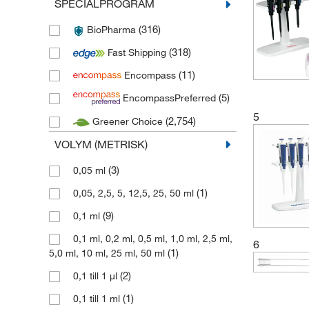
SPECIALPROGRAM
(1)
Cadence Science
(316)
BioPharma
(2)
Calibre Scientific
(318)
Fast Shipping
(4)
Cole Parmer
(11)
Encompass
(185)
Corning
(5)
EncompassPreferred
(1)
Diversified Biotech
5
(2,754)
Greener Choice
(613)
Eppendorf
VOLYM (METRISK)
(260)
Fisherbrand
(424)
Gilson
(3)
0,05 ml
(104)
Globe Scientific
(1)
0,05, 2,5, 5, 12,5, 25, 50 ml
(42)
Greiner Bio One
(9)
0,1 ml
(2)
Hach
0,1 ml, 0,2 ml, 0,5 ml, 1,0 ml, 2,5 ml,
6
(1)
5,0 ml, 10 ml, 25 ml, 50 ml
(131)
Hamilton
(2)
0,1 till 1 μl
(2)
Hanna Instruments
(1)
0,1 till 1 ml
(19)
Heathrow Scientific