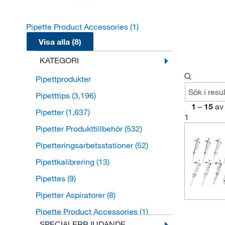
Pipette Product Accessories
(1)
Visa alla (8)
KATEGORI
Pipettprodukter
Pipetttips
(3,196)
1
–
15
av
Pipetter
(1,637)
1
Pipetter Produkttillbehör
(532)
Pipetteringsarbetsstationer
(52)
Pipettkalibrering
(13)
Pipettes
(9)
Pipetter Aspiratorer
(8)
Pipette Product Accessories
(1)
SPECIALERBJUDANDE