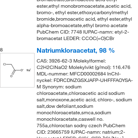
ester,ethyl monobromoacetate,acetic acid,
bromo-, ethyl ester,ethoxycarbonylmethyl
bromide,bromoacetic acid, ethyl ester,ethyl
alpha-bromoacetate,ethyl bromo acetate
PubChem CID: 7748 IUPAC-namn: etyl-2-
bromacetat LEDER: CCOC(=O)CBr
Natriumkloraacetat, 98 %
8
CAS: 3926-62-3 Molekylformel:
C2H2ClNaO2 Molekylvikt (g/mol): 116.476
MDL-nummer: MFCD00002684 InChI-
nyckel: FDRCDNZGSXJAFP-UHFFFAOYSA-
M Synonym: sodium
chloroacetate,chloroacetic acid sodium
salt,monoxone,acetic acid, chloro-, sodium
salt,dow defoliant,sodium
monochloroacetate,smca,sodium
monochloracetate,caswell no.
755a,chloroctan sodny czech PubChem
CID: 23665759 IUPAC-namn: natrium;2-