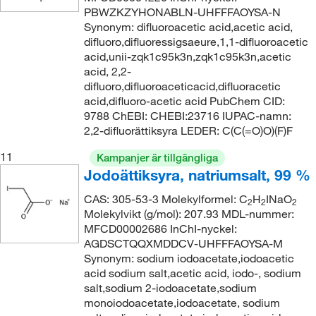
PBWZKZYHONABLN-UHFFFAOYSA-N
Synonym: difluoroacetic acid,acetic acid,
difluoro,difluoressigsaeure,1,1-difluoroacetic
acid,unii-zqk1c95k3n,zqk1c95k3n,acetic
acid, 2,2-
difluoro,difluoroaceticacid,difluoracetic
acid,difluoro-acetic acid PubChem CID:
9788 ChEBI: CHEBI:23716 IUPAC-namn:
2,2-difluorättiksyra LEDER: C(C(=O)O)(F)F
11
Kampanjer är tillgängliga
Jodoättiksyra, natriumsalt, 99 %
CAS: 305-53-3 Molekylformel: C
H
INaO
2
2
2
Molekylvikt (g/mol): 207.93 MDL-nummer:
MFCD00002686 InChI-nyckel:
AGDSCTQQXMDDCV-UHFFFAOYSA-M
Synonym: sodium iodoacetate,iodoacetic
acid sodium salt,acetic acid, iodo-, sodium
salt,sodium 2-iodoacetate,sodium
monoiodoacetate,iodoacetate, sodium