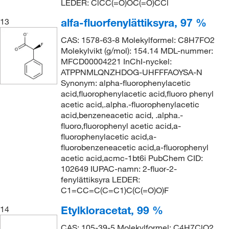
LEDER: ClCC(=O)OC(=O)CCl
alfa-fluorfenylättiksyra, 97 %
13
CAS: 1578-63-8 Molekylformel: C8H7FO2
Molekylvikt (g/mol): 154.14 MDL-nummer:
MFCD00004221 InChI-nyckel:
ATPPNMLQNZHDOG-UHFFFAOYSA-N
Synonym: alpha-fluorophenylacetic
acid,fluorophenylacetic acid,fluoro phenyl
acetic acid,.alpha.-fluorophenylacetic
acid,benzeneacetic acid, .alpha.-
fluoro,fluorophenyl acetic acid,a-
fluorophenylacetic acid,a-
fluorobenzeneacetic acid,a-fluorophenyl
acetic acid,acmc-1bt6i PubChem CID:
102649 IUPAC-namn: 2-fluor-2-
fenylättiksyra LEDER:
C1=CC=C(C=C1)C(C(=O)O)F
Etylkloracetat, 99 %
14
CAS: 105-39-5 Molekylformel: C4H7ClO2