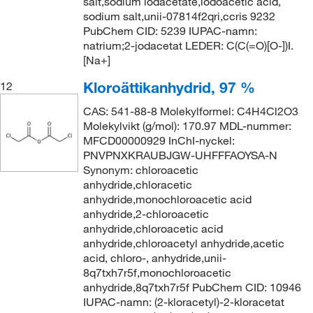
salt,sodium iodacetate,iodoacetic acid,
sodium salt,unii-07814f2qri,ccris 9232
PubChem CID: 5239 IUPAC-namn:
natrium;2-jodacetat LEDER: C(C(=O)[O-])I.
[Na+]
Kloroättikanhydrid, 97 %
12
CAS: 541-88-8 Molekylformel: C4H4Cl2O3
Molekylvikt (g/mol): 170.97 MDL-nummer:
MFCD00000929 InChI-nyckel:
PNVPNXKRAUBJGW-UHFFFAOYSA-N
Synonym: chloroacetic
anhydride,chloracetic
anhydride,monochloroacetic acid
anhydride,2-chloroacetic
anhydride,chloroacetic acid
anhydride,chloroacetyl anhydride,acetic
acid, chloro-, anhydride,unii-
8q7txh7r5f,monochloroacetic
anhydride,8q7txh7r5f PubChem CID: 10946
IUPAC-namn: (2-kloracetyl)-2-kloracetat