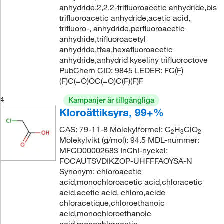
anhydride,2,2,2-trifluoroacetic anhydride,bis
trifluoroacetic anhydride,acetic acid,
trifluoro-, anhydride,perfluoroacetic
anhydride,trifluoroacetyl
anhydride,tfaa,hexafluoroacetic
anhydride,anhydrid kyseliny trifluoroctove
PubChem CID: 9845 LEDER: FC(F)
(F)C(=O)OC(=O)C(F)(F)F
4
Kampanjer är tillgängliga
Kloroättiksyra, 99+%
CAS: 79-11-8 Molekylformel: C
H
ClO
2
3
2
Molekylvikt (g/mol): 94.5 MDL-nummer:
MFCD00002683 InChI-nyckel:
FOCAUTSVDIKZOP-UHFFFAOYSA-N
Synonym: chloroacetic
acid,monochloroacetic acid,chloracetic
acid,acetic acid, chloro,acide
chloracetique,chloroethanoic
acid,monochloroethanoic