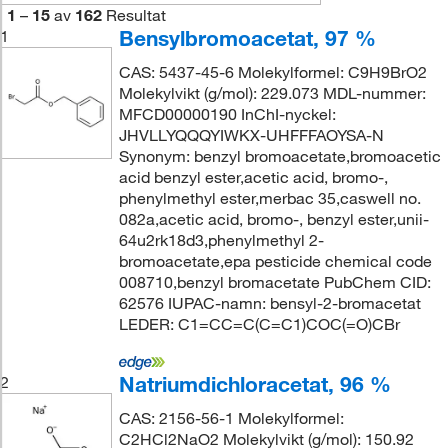
1
–
15
av
162
Resultat
Bensylbromoacetat, 97 %
1
CAS: 5437-45-6 Molekylformel: C9H9BrO2
Molekylvikt (g/mol): 229.073 MDL-nummer:
MFCD00000190 InChI-nyckel:
JHVLLYQQQYIWKX-UHFFFAOYSA-N
Synonym: benzyl bromoacetate,bromoacetic
acid benzyl ester,acetic acid, bromo-,
phenylmethyl ester,merbac 35,caswell no.
082a,acetic acid, bromo-, benzyl ester,unii-
64u2rk18d3,phenylmethyl 2-
bromoacetate,epa pesticide chemical code
008710,benzyl bromacetate PubChem CID:
62576 IUPAC-namn: bensyl-2-bromacetat
LEDER: C1=CC=C(C=C1)COC(=O)CBr
Natriumdichloracetat, 96 %
2
CAS: 2156-56-1 Molekylformel:
C2HCl2NaO2 Molekylvikt (g/mol): 150.92