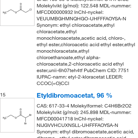
Molekylvikt (g/mol): 122.548 MDL-nummer:
MFCD00000932 InChI-nyckel:
VEUUMBGHMNQHGO-UHFFFAOYSA-N
Synonym: ethyl chloroacetate,ethyl
chloracetate,ethyl
monochloroacetate,acetic acid, chloro-,
ethyl ester,chloroacetic acid ethyl ester,ethyl
monochloracetate,ethyl
chloroethanoate,ethyl alpha-
chloroacetate,2-chloroacetic acid ethyl
ester,unii-6h07teh4tf PubChem CID: 7751
IUPAC-namn: etyl-2-kloracetat LEDER:
CCOC(=O)CCl
Etyldibromoacetat, 96 %
15
CAS: 617-33-4 Molekylformel: C4H6Br2O2
Molekylvikt (g/mol): 245.898 MDL-nummer:
MFCD00041718 InChI-nyckel:
NIJGVVHCUXNSLL-UHFFFAOYSA-N
Synonym: ethyl dibromoacetate,acetic acid,