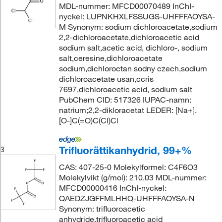
MDL-nummer: MFCD00070489 InChI-
nyckel: LUPNKHXLFSSUGS-UHFFFAOYSA-
M Synonym: sodium dichloroacetate,sodium
2,2-dichloroacetate,dichloroacetic acid
sodium salt,acetic acid, dichloro-, sodium
salt,ceresine,dichloroacetate
sodium,dichloroctan sodny czech,sodium
dichloroacetate usan,ccris
7697,dichloroacetic acid, sodium salt
PubChem CID: 517326 IUPAC-namn:
natrium;2,2-dikloracetat LEDER: [Na+].
[O-]C(=O)C(Cl)Cl
Trifluorättikanhydrid, 99+%
3
CAS: 407-25-0 Molekylformel: C4F6O3
Molekylvikt (g/mol): 210.03 MDL-nummer:
MFCD00000416 InChI-nyckel:
QAEDZJGFFMLHHQ-UHFFFAOYSA-N
Synonym: trifluoroacetic
anhydride,trifluoroacetic acid