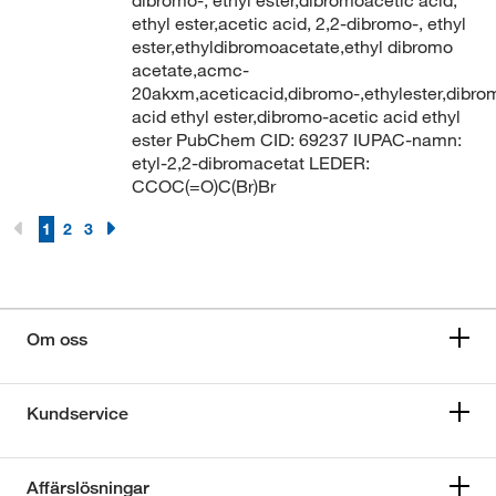
dibromo-, ethyl ester,dibromoacetic acid,
ethyl ester,acetic acid, 2,2-dibromo-, ethyl
ester,ethyldibromoacetate,ethyl dibromo
acetate,acmc-
20akxm,aceticacid,dibromo-,ethylester,dibro
acid ethyl ester,dibromo-acetic acid ethyl
ester PubChem CID: 69237 IUPAC-namn:
etyl-2,2-dibromacetat LEDER:
CCOC(=O)C(Br)Br
1
2
3
Om oss
Kundservice
Affärslösningar