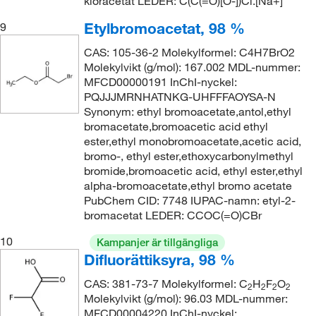
kloracetat LEDER: C(C(=O)[O-])Cl.[Na+]
Etylbromoacetat, 98 %
9
CAS: 105-36-2 Molekylformel: C4H7BrO2
Molekylvikt (g/mol): 167.002 MDL-nummer:
MFCD00000191 InChI-nyckel:
PQJJJMRNHATNKG-UHFFFAOYSA-N
Synonym: ethyl bromoacetate,antol,ethyl
bromacetate,bromoacetic acid ethyl
ester,ethyl monobromoacetate,acetic acid,
bromo-, ethyl ester,ethoxycarbonylmethyl
bromide,bromoacetic acid, ethyl ester,ethyl
alpha-bromoacetate,ethyl bromo acetate
PubChem CID: 7748 IUPAC-namn: etyl-2-
bromacetat LEDER: CCOC(=O)CBr
10
Kampanjer är tillgängliga
Difluorättiksyra, 98 %
CAS: 381-73-7 Molekylformel: C
H
F
O
2
2
2
2
Molekylvikt (g/mol): 96.03 MDL-nummer:
MFCD00004220 InChI-nyckel: