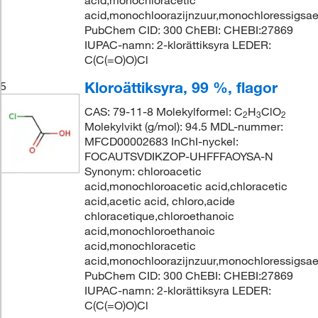
acid,monochloracetic
acid,monochloorazijnzuur,monochloressigsa
PubChem CID: 300 ChEBI: CHEBI:27869
IUPAC-namn: 2-klorättiksyra LEDER:
C(C(=O)O)Cl
Kloroättiksyra, 99 %, flagor
5
CAS: 79-11-8 Molekylformel: C
H
ClO
2
3
2
Molekylvikt (g/mol): 94.5 MDL-nummer:
MFCD00002683 InChI-nyckel:
FOCAUTSVDIKZOP-UHFFFAOYSA-N
Synonym: chloroacetic
acid,monochloroacetic acid,chloracetic
acid,acetic acid, chloro,acide
chloracetique,chloroethanoic
acid,monochloroethanoic
acid,monochloracetic
acid,monochloorazijnzuur,monochloressigsa
PubChem CID: 300 ChEBI: CHEBI:27869
IUPAC-namn: 2-klorättiksyra LEDER:
C(C(=O)O)Cl