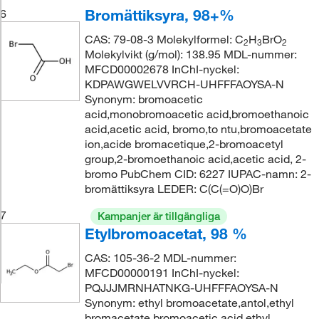
Bromättiksyra, 98+%
6
CAS: 79-08-3 Molekylformel: C
H
BrO
2
3
2
Molekylvikt (g/mol): 138.95 MDL-nummer:
MFCD00002678 InChI-nyckel:
KDPAWGWELVVRCH-UHFFFAOYSA-N
Synonym: bromoacetic
acid,monobromoacetic acid,bromoethanoic
acid,acetic acid, bromo,to ntu,bromoacetate
ion,acide bromacetique,2-bromoacetyl
group,2-bromoethanoic acid,acetic acid, 2-
bromo PubChem CID: 6227 IUPAC-namn: 2-
bromättiksyra LEDER: C(C(=O)O)Br
7
Kampanjer är tillgängliga
Etylbromoacetat, 98 %
CAS: 105-36-2 MDL-nummer:
MFCD00000191 InChI-nyckel:
PQJJJMRNHATNKG-UHFFFAOYSA-N
Synonym: ethyl bromoacetate,antol,ethyl
bromacetate,bromoacetic acid ethyl