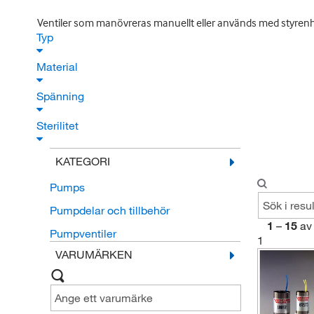
Ventiler som manövreras manuellt eller används med styrenhete
Typ
Material
Spänning
Sterilitet
KATEGORI
Pumps
Pumpdelar och tillbehör
1
–
15
av
Pumpventiler
1
VARUMÄRKEN