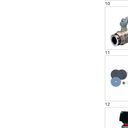
(1)
Gasinloppsventil VGL
10
(1)
Gasinloppsventil VGS 10
(1)
HVP panelmonterad ventil
(2)
In-Line Isolation Valve VV 15C
(1)
In-Line Isoleringsventil
(1)
In-Line Isoleringsventil VV 6
11
(1)
Inlopps- och utloppsventiltätning
(1)
Inloppsventilsats
(8)
KF Innercentrering
(1)
KF Inre Centrering
(1)
KF-Normal Spännring
12
(2)
Kemisk fjärilsventil
(5)
Keramisk HV-ventil
(5)
Keramisk stor kroppsventil