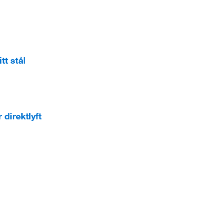
tt stål
direktlyft