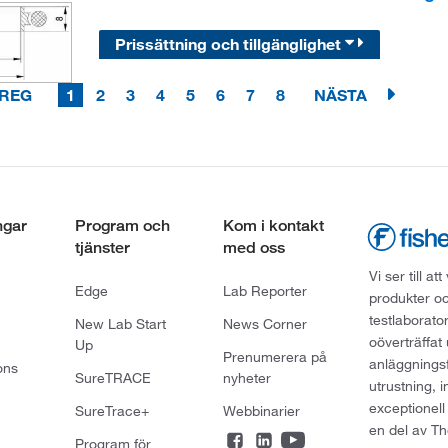
Prissättning och tillgänglighet
REG
1
2
3
4
5
6
7
8
NÄSTA
ngar
Program och
Kom i kontakt
tjänster
med oss
Vi ser till 
Edge
Lab Reporter
produkter oc
testlaborato
New Lab Start
News Corner
oöverträffat
Up
Prenumerera på
anläggningsf
ons
SureTRACE
nyheter
utrustning, 
exceptionell
SureTrace+
Webbinarier
en del av Th
Program för