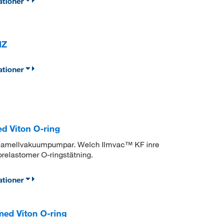
ationer
MZ
ationer
d Viton O-ring
lamellvakuumpumpar. Welch Ilmvac™ KF inre
orelastomer O-ringstätning.
ationer
med Viton O-ring