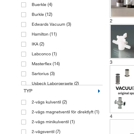
(4)
Buerkle
(12)
Burkle
2
(3)
Edwards Vacuum
(11)
Hamilton
(2)
IKA
(1)
Labconco
3
(14)
Masterflex
(3)
Sartorius
(2)
Usbeck Laborgeraete
TYP
(112)
Vacuubrand
(2)
2-vägs kulventil
(17)
Welch Ilmvac
(1)
2-vägs magnetventil för direktlyft
4
(1)
2-vägs minikulventil
(7)
2-vägsventil