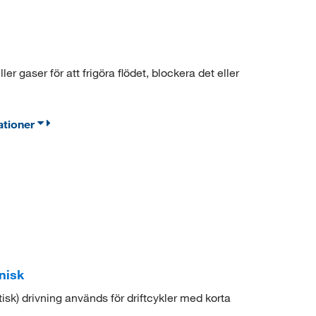
er gaser för att frigöra flödet, blockera det eller
ationer
nisk
sk) drivning används för driftcykler med korta