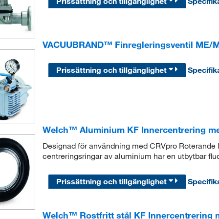
Prissättning och tillgänglighet
Specifik
VACUUBRAND™ Finregleringsventil ME/
Prissättning och tillgänglighet
Specifik
Welch™ Aluminium KF Innercentrering me
Designad för användning med CRVpro Roterande 
centreringsringar av aluminium har en utbytbar flu
Prissättning och tillgänglighet
Specifik
Welch™ Rostfritt stål KF Innercentrering 