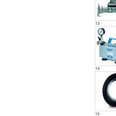
(2)
Kulventil
(1)
Kulventil VK 16
(1)
Kulventil VK 25
13
(1)
Kulventil VK 40
(1)
Kulventil VKE 16
(1)
Kulventil VKE 25
(1)
Kulventil VKE 40
(1)
Kvinnlig anslutning
14
(4)
Linjeventil
(1)
Magnetisoleringsventil
(1)
Magnetventil DN5
(1)
Magnetventil för kylvätska
Manuell flödeskontrollventil C2
15
(1)
uppgraderingssats