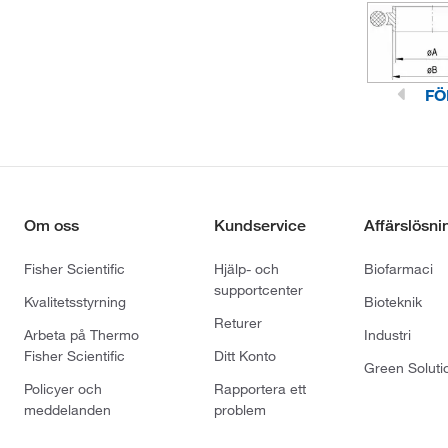
(1)
Membransats
(2)
Membranventil
(1)
Mini kulventil
FÖ
(1)
Mini-nätverk
(1)
Monteringsfläns
(1)
Monteringsklämma
(1)
Nitrilmembran
Om oss
Kundservice
Affärslösni
(1)
Oljebackventiltätning
Fisher Scientific
Hjälp- och
Biofarmaci
(1)
Returventil
supportcenter
Kvalitetsstyrning
Bioteknik
(1)
Roterande glidvinge L20
Returer
Arbeta på Thermo
Industri
(1)
Salenoidmanövrerad ventil
Fisher Scientific
Ditt Konto
Green Soluti
(4)
Service Kit
Policyer och
Rapportera ett
meddelanden
problem
(1)
Servicekit