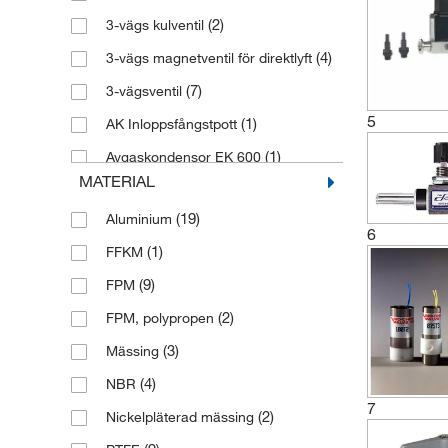
(2)
3-vägs kulventil
(4)
3-vägs magnetventil för direktlyft
(7)
3-vägsventil
5
(1)
AK Inloppsfångstpott
(1)
Avgaskondensor EK 600
MATERIAL
(1)
Avluftningsventil
(19)
Aluminium
(1)
Avluftningsventil KF 16
6
(1)
FFKM
(4)
Axeltätning
(9)
FPM
(1)
Axeltätningssats
(2)
FPM, polypropen
(1)
Backventil
(3)
Mässing
(1)
Backventiltätning
(4)
NBR
(3)
Bälg tätad vinkelventil VE
7
(2)
Nickelpläterad mässing
(3)
Bälgvinkelventil