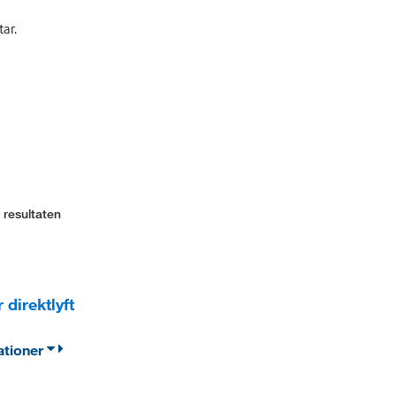
ar.
 resultaten
direktlyft
ationer