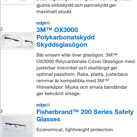
gjutna sidoskydd och pannskydd ger
maximalt skydd.
3M™ OX3000
2
Polykarbonatskydd
Skyddsglasögon
Bär ensam eller över glasögon. 3M™
OX3000 Polycarbonate Cover Glasögon med
justerbar linsvinkel och skallängd ger
optimal passform. Raka, platta, justerbara
remmar är kompatibla med 3M™
Hörselkåpor. Mjuka och smala bandändar
ger bekvämt slitage.
Fisherbrand™ 200 Series Safety
3
Glasses
Economical, lightweight protection