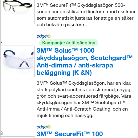
3M™ SecureFit™ Skyddsglasögon 500-
serien har en stiliserad linsform med skalmar
som automatiskt justeras för att ge en säker
och bekväm passform.
7
Kampanjer är tillgängliga
3M™ Solus™ 1000
skyddsglasögon, Scotchgard™
Anti-dimma / anti-skrapa
beläggning (K &N)
3M™ Solus™ Skyddsglasögon, har en klar,
stark polykarbonatlins i en slimmad, snygg,
grön och svart-accentuerad färgbåge. Våra
skyddsglasögon har 3M™ Scotchgard™
Anti-Imma / Anti-Scratch Coating, och en
mjuk tinning och näsrygg.
3M™ SecureFit™ 100
8