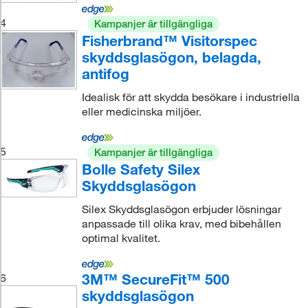
4
Kampanjer är tillgängliga
Fisherbrand™ Visitorspec
skyddsglasögon, belagda,
antifog
Idealisk för att skydda besökare i industriella
eller medicinska miljöer.
5
Kampanjer är tillgängliga
Bolle Safety Silex
Skyddsglasögon
Silex Skyddsglasögon erbjuder lösningar
anpassade till olika krav, med bibehållen
optimal kvalitet.
3M™ SecureFit™ 500
6
skyddsglasögon