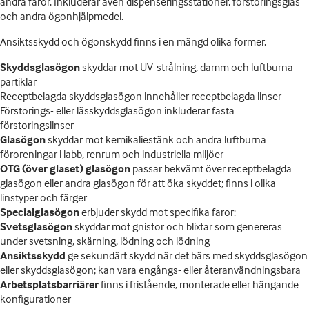
andra faror. Inkluderar även dispenseringsstationer, förstoringsglas
och andra ögonhjälpmedel.
Ansiktsskydd och ögonskydd finns i en mängd olika former.
Skyddsglasögon
skyddar mot UV-strålning, damm och luftburna
partiklar
Receptbelagda skyddsglasögon innehåller receptbelagda linser
Förstorings- eller lässkyddsglasögon inkluderar fasta
förstoringslinser
Glasögon
skyddar mot kemikaliestänk och andra luftburna
föroreningar i labb, renrum och industriella miljöer
OTG (över glaset) glasögon
passar bekvämt över receptbelagda
glasögon eller andra glasögon för att öka skyddet; finns i olika
linstyper och färger
Specialglasögon
erbjuder skydd mot specifika faror:
Svetsglasögon
skyddar mot gnistor och blixtar som genereras
under svetsning, skärning, lödning och lödning
Ansiktsskydd
ge sekundärt skydd när det bärs med skyddsglasögon
eller skyddsglasögon; kan vara engångs- eller återanvändningsbara
Arbetsplatsbarriärer
finns i fristående, monterade eller hängande
konfigurationer