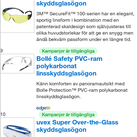
skyddsglasögon
3M™ SecureFit™ 100-serien har en elegant,
sportig linsform i kombination med en
patenterad skaldesign som självjusteras till
olika huvudstorlekar för att ge en snygg men
ändå bekväm passform under en längre tid.
9
Kampanjer är tillgängliga
Bollé Safety PVC-ram
polykarbonat
linsskyddsglasögon
Känn komforten av panoramautsikt med
Bolle Protection™ PVC-ram polykarbonat
linsskyddsglasögon.
10
Kampanjer är tillgängliga
uvex Super Over-the-Glass
skyddsglasögon