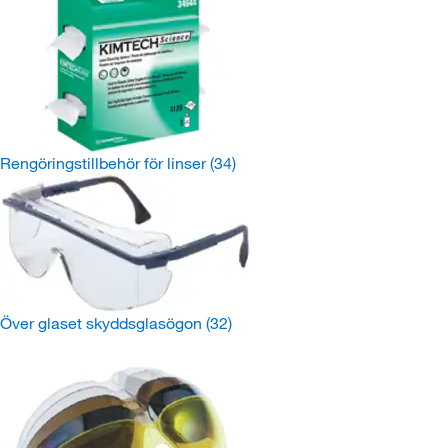
Rengöringstillbehör för linser
(34)
Över glaset skyddsglasögon
(32)