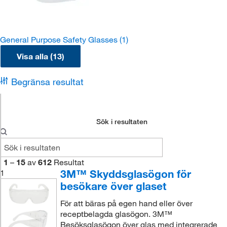
General Purpose Safety Glasses
(1)
Visa alla (13)
Begränsa resultat
Sök i resultaten
1
–
15
av
612
Resultat
3M™ Skyddsglasögon för
1
besökare över glaset
För att bäras på egen hand eller över
receptbelagda glasögon. 3M™
Besöksglasögon över glas med integrerade