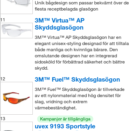
Unik bågdesign som passar bekvämt över de
flesta receptbelagda glasögon
3M™ Virtua™ AP
11
Skyddsglasögon
3M™ Virtua™ AP Skyddsglasögon har en
elegant unisex-styling designad för att tilltala
både manliga och kvinnliga bärare. Den
omslutande designen har en integrerad
sidosköld för förbättrad säkerhet och bättre
skydd.
3M™ Fuel™ Skyddsglasögon
12
3M™ Fuel™ Skyddsglasögon är tillverkade
av ett nylonmaterial med hög densitet för
slag, vridning och extrem
värmebeständighet.
13
Kampanjer är tillgängliga
uvex 9193 Sportstyle