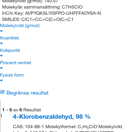
Molekylvikt (g/mol):
140.57
Molekylär sammansättning:
C7H5ClO
InChi Key:
AVPYQKSLYISFPO-UHFFFAOYSA-N
SMILES:
ClC1=CC=C(C=O)C=C1
Molekylvikt (g/mol)
Kvantitet
Kokpunkt
Procent renhet
Fysisk form
Begränsa resultat
1
–
6
av
6
Resultat
4-Klorobenzaldehyd, 98 %
1
CAS: 104-88-1 Molekylformel: C
H
ClO Molekylvikt
7
5