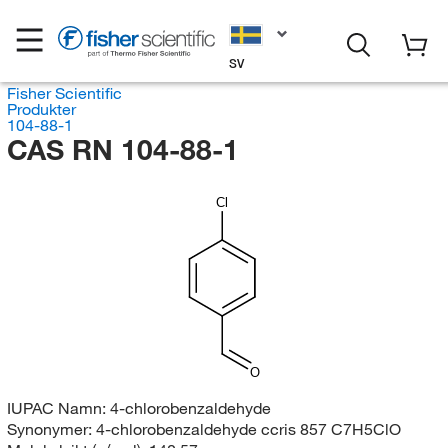
SV
Fisher Scientific
Produkter
104-88-1
CAS RN 104-88-1
Cl
O
IUPAC Namn:
4-chlorobenzaldehyde
Synonymer:
4-chlorobenzaldehyde ccris 857 C7H5ClO