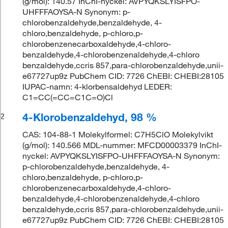
(g/mol): 140.57 InChI-nyckel: AVPYQKSLYISFPO-
UHFFFAOYSA-N Synonym: p-
chlorobenzaldehyde,benzaldehyde, 4-
chloro,benzaldehyde, p-chloro,p-
chlorobenzenecarboxaldehyde,4-chloro-
benzaldehyde,4-chlorobenzenaldehyde,4-chloro
benzaldehyde,ccris 857,para-chlorobenzaldehyde,unii-
e67727up9z PubChem CID: 7726 ChEBI: CHEBI:28105
IUPAC-namn: 4-klorbensaldehyd LEDER:
C1=CC(=CC=C1C=O)Cl
4-Klorobenzaldehyd, 98 %
2
CAS: 104-88-1 Molekylformel: C7H5ClO Molekylvikt
(g/mol): 140.566 MDL-nummer: MFCD00003379 InChI-
nyckel: AVPYQKSLYISFPO-UHFFFAOYSA-N Synonym:
p-chlorobenzaldehyde,benzaldehyde, 4-
chloro,benzaldehyde, p-chloro,p-
chlorobenzenecarboxaldehyde,4-chloro-
benzaldehyde,4-chlorobenzenaldehyde,4-chloro
benzaldehyde,ccris 857,para-chlorobenzaldehyde,unii-
e67727up9z PubChem CID: 7726 ChEBI: CHEBI:28105