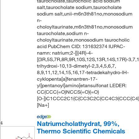
taurocholate,taurocholic acid sodium
salt,taurocholate sodium,taurocholate
sodium salt,unii-m6n3th81no,monosodium
n-
choloyltaurinate,m6n3th81no,monosodium
taurocholate,sodium n-
choloyltaurinate,monosodium taurocholic
acid PubChem CID: 131632374 IUPAC-
namn: natrium;2-[[(4R)-4-
[(3R,5S,7R,8R,9R,10S,12S,13R,14S,17R)-3,7,
trihydroxi-10,13-dimetyl-2,3,4,5,6,7,
8,9,11,12,14,15,16,17-tetradekahydro-lH-
cyklopenta[a]fenantren-17-
yl]pentanoyl]amino]etansulfonat LEDER:
CC(CCC(=O)NCCS(=O)(=O)
[O-])C1CCC2C1(C(CC3C2C(CC4C3(CCC(C4)
[Na+]
Natriumcholathydrat, 99%,
4
Thermo Scientific Chemicals