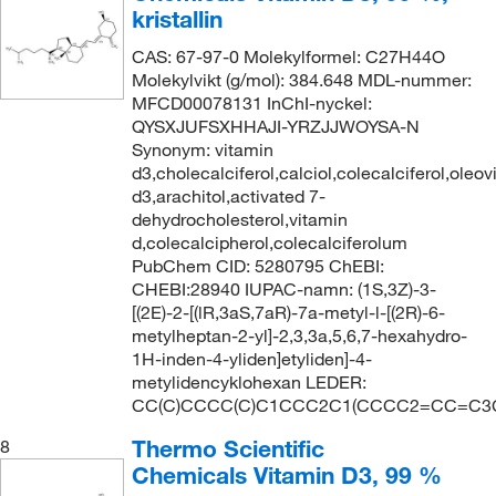
kristallin
CAS: 67-97-0 Molekylformel: C27H44O
Molekylvikt (g/mol): 384.648 MDL-nummer:
MFCD00078131 InChI-nyckel:
QYSXJUFSXHHAJI-YRZJJWOYSA-N
Synonym: vitamin
d3,cholecalciferol,calciol,colecalciferol,oleov
d3,arachitol,activated 7-
dehydrocholesterol,vitamin
d,colecalcipherol,colecalciferolum
PubChem CID: 5280795 ChEBI:
CHEBI:28940 IUPAC-namn: (1S,3Z)-3-
[(2E)-2-[(lR,3aS,7aR)-7a-metyl-l-[(2R)-6-
metylheptan-2-yl]-2,3,3a,5,6,7-hexahydro-
1H-inden-4-yliden]etyliden]-4-
metylidencyklohexan LEDER:
CC(C)CCCC(C)C1CCC2C1(CCCC2=CC=C3
Thermo Scientific
8
Chemicals Vitamin D3, 99 %