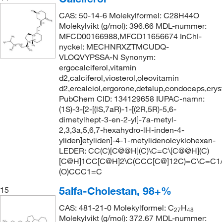
CAS: 50-14-6 Molekylformel: C28H44O
Molekylvikt (g/mol): 396.66 MDL-nummer:
MFCD00166988,MFCD11656674 InChI-
nyckel: MECHNRXZTMCUDQ-
VLOQVYPSSA-N Synonym:
ergocalciferol,vitamin
d2,calciferol,viosterol,oleovitamin
d2,ercalciol,ergorone,detalup,condocaps,cryst
PubChem CID: 134129658 IUPAC-namn:
(1S)-3-[2-[(lS,7aR)-1-[(2R,5R)-5,6-
dimetylhept-3-en-2-yl]-7a-metyl-
2,3,3a,5,6,7-hexahydro-lH-inden-4-
yliden]etyliden]-4-1-metylidenolcyklohexan-
LEDER: CC(C)[C@@H](C)\C=C\[C@@H](C)
[C@H]1CC[C@H]2\C(CCC[C@]12C)=C\C=C1
(O)CCC1=C
5alfa-Cholestan, 98+%
15
CAS: 481-21-0 Molekylformel: C
H
27
48
Molekylvikt (g/mol): 372.67 MDL-nummer: