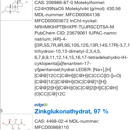
CAS: 206986-87-0 Molekylformel:
C24H39NaO5 Molekylvikt (g/mol): 430.56
MDL-nummer: MFCD00064138
MFCD00003672 InChI-nyckel:
NRHMKIHPTBHXPF-TUJRSCDTSA-M
PubChem CID: 23679061 IUPAC-namn:
natrium; (4R)-4-
[(3R,5S,7R,8R,9S,10S,12S,13R,14S,17R)-3,7,1
trihydroxi-10,13-dimetyl-2,3,4,5,
6,7,8,9,11,12,14,15,16,17-tetradekahydro-lH-
cyklopenta[a]fenantren-17-
yl]pentanoat;hydrat LEDER: [Na+].[H]
[C@@]12CC[C@H]([C@H](C)CCC([O-])=O)
[C@@]1(C)[C@@H](O)C[C@@]1([H])
[C@@]2([H])[C@H](O)C[C@]2([H])C[C@H]
(O)CC[C@]12C
Zinkglukonathydrat, 97 %
5
CAS: 4468-02-4 MDL-nummer:
MFCD00868110