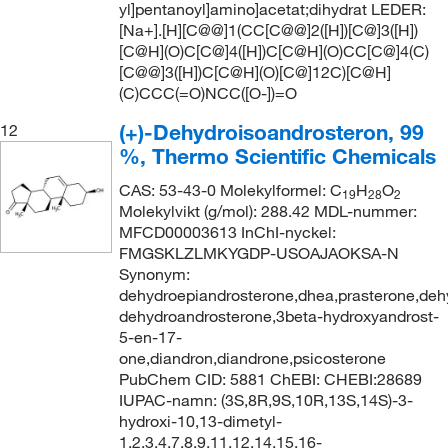
yl]pentanoyl]amino]acetat;dihydrat LEDER:
[Na+].[H][C@@]1(CC[C@@]2([H])[C@]3([H])
[C@H](O)C[C@]4([H])C[C@H](O)CC[C@]4(C)
[C@@]3([H])C[C@H](O)[C@]12C)[C@H]
(C)CCC(=O)NCC([O-])=O
(+)-Dehydroisoandrosteron, 99
12
%, Thermo Scientific Chemicals
CAS: 53-43-0 Molekylformel: C
H
O
19
28
2
Molekylvikt (g/mol): 288.42 MDL-nummer:
MFCD00003613 InChI-nyckel:
FMGSKLZLMKYGDP-USOAJAOKSA-N
Synonym:
dehydroepiandrosterone,dhea,prasterone,deh
dehydroandrosterone,3beta-hydroxyandrost-
5-en-17-
one,diandron,diandrone,psicosterone
PubChem CID: 5881 ChEBI: CHEBI:28689
IUPAC-namn: (3S,8R,9S,10R,13S,14S)-3-
hydroxi-10,13-dimetyl-
1,2,3,4,7,8,9,11,12,14,15,16-