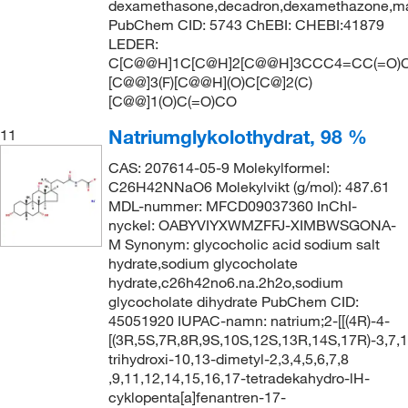
dexamethasone,decadron,dexamethazone,max
PubChem CID: 5743 ChEBI: CHEBI:41879
LEDER:
C[C@@H]1C[C@H]2[C@@H]3CCC4=CC(=O)C
[C@@]3(F)[C@@H](O)C[C@]2(C)
[C@@]1(O)C(=O)CO
Natriumglykolothydrat, 98 %
11
CAS: 207614-05-9 Molekylformel:
C26H42NNaO6 Molekylvikt (g/mol): 487.61
MDL-nummer: MFCD09037360 InChI-
nyckel: OABYVIYXWMZFFJ-XIMBWSGONA-
M Synonym: glycocholic acid sodium salt
hydrate,sodium glycocholate
hydrate,c26h42no6.na.2h2o,sodium
glycocholate dihydrate PubChem CID:
45051920 IUPAC-namn: natrium;2-[[(4R)-4-
[(3R,5S,7R,8R,9S,10S,12S,13R,14S,17R)-3,7,1
trihydroxi-10,13-dimetyl-2,3,4,5,6,7,8
,9,11,12,14,15,16,17-tetradekahydro-lH-
cyklopenta[a]fenantren-17-