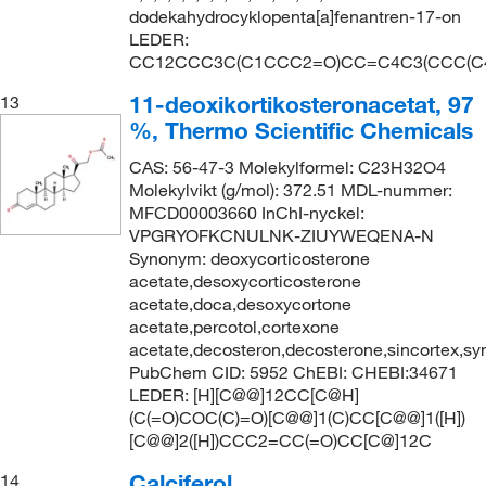
dodekahydrocyklopenta[a]fenantren-17-on
LEDER:
CC12CCC3C(C1CCC2=O)CC=C4C3(CCC(C4
11-deoxikortikosteronacetat, 97
13
%, Thermo Scientific Chemicals
CAS: 56-47-3 Molekylformel: C23H32O4
Molekylvikt (g/mol): 372.51 MDL-nummer:
MFCD00003660 InChI-nyckel:
VPGRYOFKCNULNK-ZIUYWEQENA-N
Synonym: deoxycorticosterone
acetate,desoxycorticosterone
acetate,doca,desoxycortone
acetate,percotol,cortexone
acetate,decosteron,decosterone,sincortex,syn
PubChem CID: 5952 ChEBI: CHEBI:34671
LEDER: [H][C@@]12CC[C@H]
(C(=O)COC(C)=O)[C@@]1(C)CC[C@@]1([H])
[C@@]2([H])CCC2=CC(=O)CC[C@]12C
Calciferol
14