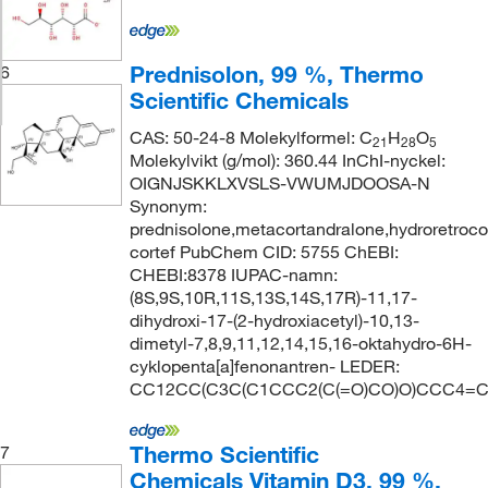
Prednisolon, 99 %, Thermo
6
Scientific Chemicals
CAS: 50-24-8 Molekylformel: C
H
O
21
28
5
Molekylvikt (g/mol): 360.44 InChI-nyckel:
OIGNJSKKLXVSLS-VWUMJDOOSA-N
Synonym:
prednisolone,metacortandralone,hydroretrocort
cortef PubChem CID: 5755 ChEBI:
CHEBI:8378 IUPAC-namn:
(8S,9S,10R,11S,13S,14S,17R)-11,17-
dihydroxi-17-(2-hydroxiacetyl)-10,13-
dimetyl-7,8,9,11,12,14,15,16-oktahydro-6H-
cyklopenta[a]fenonantren- LEDER:
CC12CC(C3C(C1CCC2(C(=O)CO)O)CCC4=C
Thermo Scientific
7
Chemicals Vitamin D3, 99 %,