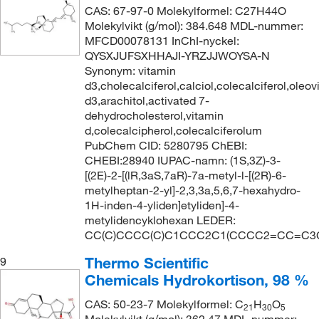
CAS: 67-97-0 Molekylformel: C27H44O
Molekylvikt (g/mol): 384.648 MDL-nummer:
MFCD00078131 InChI-nyckel:
QYSXJUFSXHHAJI-YRZJJWOYSA-N
Synonym: vitamin
d3,cholecalciferol,calciol,colecalciferol,oleov
d3,arachitol,activated 7-
dehydrocholesterol,vitamin
d,colecalcipherol,colecalciferolum
PubChem CID: 5280795 ChEBI:
CHEBI:28940 IUPAC-namn: (1S,3Z)-3-
[(2E)-2-[(lR,3aS,7aR)-7a-metyl-l-[(2R)-6-
metylheptan-2-yl]-2,3,3a,5,6,7-hexahydro-
1H-inden-4-yliden]etyliden]-4-
metylidencyklohexan LEDER:
CC(C)CCCC(C)C1CCC2C1(CCCC2=CC=C3
Thermo Scientific
9
Chemicals Hydrokortison, 98 %
CAS: 50-23-7 Molekylformel: C
H
O
21
30
5
Molekylvikt (g/mol): 362.47 MDL-nummer: