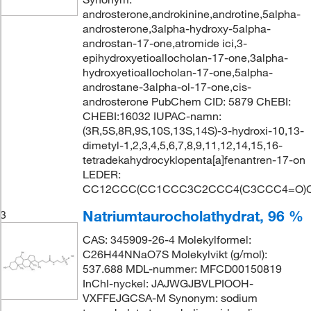
androsterone,androkinine,androtine,5alpha-
androsterone,3alpha-hydroxy-5alpha-
androstan-17-one,atromide ici,3-
epihydroxyetioallocholan-17-one,3alpha-
hydroxyetioallocholan-17-one,5alpha-
androstane-3alpha-ol-17-one,cis-
androsterone PubChem CID: 5879 ChEBI:
CHEBI:16032 IUPAC-namn:
(3R,5S,8R,9S,10S,13S,14S)-3-hydroxi-10,13-
dimetyl-1,2,3,4,5,6,7,8,9,11,12,14,15,16-
tetradekahydrocyklopenta[a]fenantren-17-on
LEDER:
CC12CCC(CC1CCC3C2CCC4(C3CCC4=O)
Natriumtaurocholathydrat, 96 %
3
CAS: 345909-26-4 Molekylformel:
C26H44NNaO7S Molekylvikt (g/mol):
537.688 MDL-nummer: MFCD00150819
InChI-nyckel: JAJWGJBVLPIOOH-
VXFFEJGCSA-M Synonym: sodium