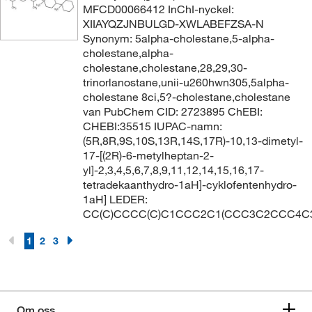
MFCD00066412 InChI-nyckel:
XIIAYQZJNBULGD-XWLABEFZSA-N
Synonym: 5alpha-cholestane,5-alpha-
cholestane,alpha-
cholestane,cholestane,28,29,30-
trinorlanostane,unii-u260hwn305,5alpha-
cholestane 8ci,5?-cholestane,cholestane
van PubChem CID: 2723895 ChEBI:
CHEBI:35515 IUPAC-namn:
(5R,8R,9S,10S,13R,14S,17R)-10,13-dimetyl-
17-[(2R)-6-metylheptan-2-
yl]-2,3,4,5,6,7,8,9,11,12,14,15,16,17-
tetradekaanthydro-1aH]-cyklofentenhydro-
1aH] LEDER:
CC(C)CCCC(C)C1CCC2C1(CCC3C2CCC4C3
1
2
3
Om oss