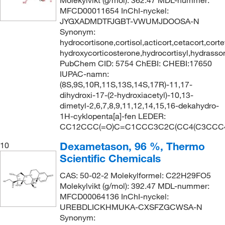
MFCD00011654 InChI-nyckel:
JYGXADMDTFJGBT-VWUMJDOOSA-N
Synonym:
hydrocortisone,cortisol,acticort,cetacort,corte
hydroxycorticosterone,hydrocortisyl,hydrasson
PubChem CID: 5754 ChEBI: CHEBI:17650
IUPAC-namn:
(8S,9S,10R,11S,13S,14S,17R)-11,17-
dihydroxi-17-(2-hydroxiacetyl)-10,13-
dimetyl-2,6,7,8,9,11,12,14,15,16-dekahydro-
1H-cyklopenta[a]-fen LEDER:
CC12CCC(=O)C=C1CCC3C2C(CC4(C3CCC4(
Dexametason, 96 %, Thermo
10
Scientific Chemicals
CAS: 50-02-2 Molekylformel: C22H29FO5
Molekylvikt (g/mol): 392.47 MDL-nummer:
MFCD00064136 InChI-nyckel:
UREBDLICKHMUKA-CXSFZGCWSA-N
Synonym: