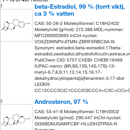
beta-Estradiol, 99 % (torrt vikt),
1
ca 3 % vatten
CAS: 50-28-2 Molekylformel: C18H24O2
Molekylvikt (g/mol): 272.388 MDL-nummer:
MFCD00003693 InChI-nyckel:
VOXZDWNPVJITMN-ZBRFXRBCSA-N
Synonym: estradiol,beta-estradiol,17beta-
estradiol,oestradiol,dihydrofolliculin,estrace
PubChem CID: 5757 ChEBI: CHEBI:16469
IUPAC-namn: (8R,9S,13S,14S,17S)-13-
metyl-6,7,8,9,11,12,14,15,16,17-
dekahydrocyklopenta[a]fenantren-3,17-diol
LEDER:
CC12CCC3C(C1CCC2O)CCC4=C3C=CC(=C
Androsteron, 97 %
2
CAS: 53-41-8 Molekylformel: C19H30O2
Molekylvikt (g/mol): 290.447 InChI-nyckel:
QGXBDMJGAMFCBF-HLUDHZFRSA-N
Synonym: