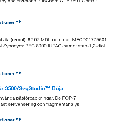
hylene,styrolene PubChem CID: 7501 ChEBI:
ationer
ylvikt (g/mol): 62.07 MDL-nummer: MFCD01779601
Synonym: PEG 8000 IUPAC-namn: etan-1,2-diol
ationer
ör 3500/SeqStudio™ Böja
använda påsförpackningar. De POP-7
ngläst sekvensering och fragmentanalys.
ationer