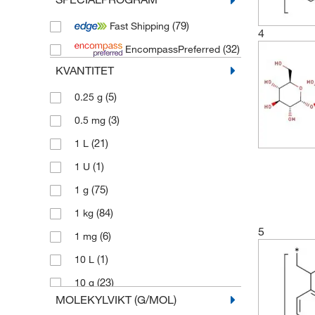
(4)
R&D Systems
(79)
Fast Shipping
(1)
Scharlab
4
(32)
EncompassPreferred
(7)
TdB Labs
KVANTITET
(13)
Thermo Scientific
(5)
0.25 g
(245)
Thermo Scientific Acros
(3)
0.5 mg
(540)
Thermo Scientific Alfa Aesar
(21)
1 L
(41)
Toronto Research Chemicals
(1)
1 U
(75)
1 g
(84)
1 kg
5
(6)
1 mg
(1)
10 L
(23)
10 g
MOLEKYLVIKT (G/MOL)
(4)
10 kg