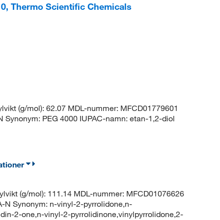
0, Thermo Scientific Chemicals
ylvikt (g/mol): 62.07 MDL-nummer: MFCD01779601
Synonym: PEG 4000 IUPAC-namn: etan-1,2-diol
ationer
ylvikt (g/mol): 111.14 MDL-nummer: MFCD01076626
ynonym: n-vinyl-2-pyrrolidone,n-
idin-2-one,n-vinyl-2-pyrrolidinone,vinylpyrrolidone,2-