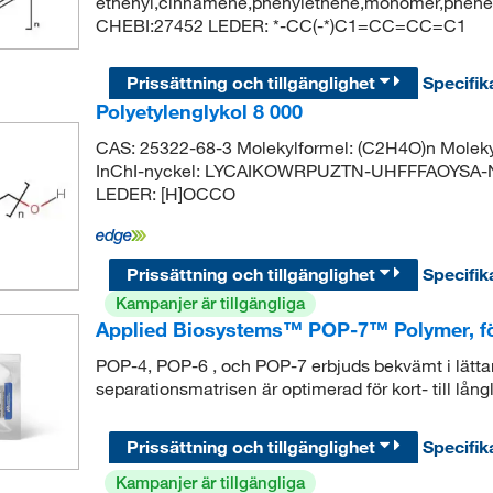
ethenyl,cinnamene,phenylethene,monomer,phenet
CHEBI:27452 LEDER: *-CC(-*)C1=CC=CC=C1
Prissättning och tillgänglighet
Specifik
Polyetylenglykol 8 000
CAS: 25322-68-3 Molekylformel: (C2H4O)n Molek
InChI-nyckel: LYCAIKOWRPUZTN-UHFFFAOYSA-N 
LEDER: [H]OCCO
Prissättning och tillgänglighet
Specifik
Kampanjer är tillgängliga
Applied Biosystems™ POP-7™ Polymer, f
POP-4, POP-6 , och POP-7 erbjuds bekvämt i lätt
separationsmatrisen är optimerad för kort- till lå
Prissättning och tillgänglighet
Specifik
Kampanjer är tillgängliga