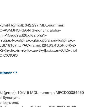
ylvikt (g/mol): 342.297 MDL-nummer:
-ASMJPISFSA-N Synonym: alpha-
unii-15sug9ad26,glcalpha1-
t sugar,4-o-alpha-d-glucopyranosyl-alpha-d-
BI:18167 IUPAC-namn: (2R,3S,4S,5R,6R)-2-
-2-(hydroximetyl)oxan-3-yl]oxioxan-3,4,5-triol
O)O)O)O)O
ationer
vikt (g/mol): 104.15 MDL-nummer: MFCD00084450
N Synonym:
ol,benzene,