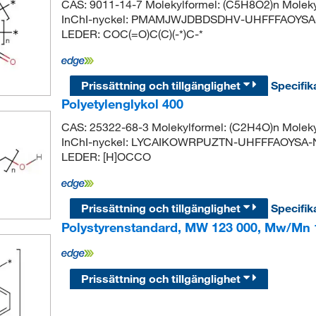
CAS: 9011-14-7 Molekylformel: (C5H8O2)n Mole
InChI-nyckel: PMAMJWJDBDSDHV-UHFFFAOYSA-N 
LEDER: COC(=O)C(C)(-*)C-*
Prissättning och tillgänglighet
Specifik
Polyetylenglykol 400
CAS: 25322-68-3 Molekylformel: (C2H4O)n Molek
InChI-nyckel: LYCAIKOWRPUZTN-UHFFFAOYSA-N 
LEDER: [H]OCCO
Prissättning och tillgänglighet
Specifik
Polystyrenstandard, MW 123 000, Mw/Mn 1
Prissättning och tillgänglighet