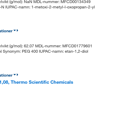
kylvikt (g/mol): NaN MDL-nummer: MFCD00134349
IUPAC-namn: 1-metoxi-2-metyl-l-oxopropan-2-yl
ationer
ylvikt (g/mol): 62.07 MDL-nummer: MFCD01779601
Synonym: PEG 400 IUPAC-namn: etan-1,2-diol
ationer
,08, Thermo Scientific Chemicals