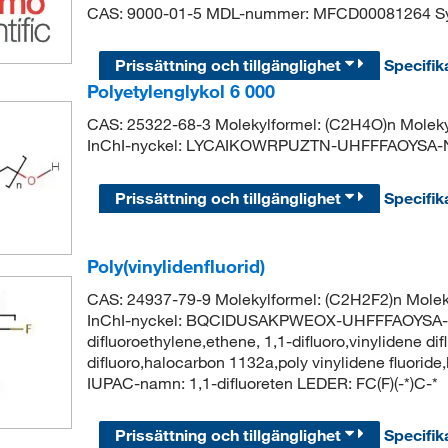
CAS: 9000-01-5 MDL-nummer: MFCD00081264 Sy
Prissättning och tillgänglighet
Specifik
Polyetylenglykol 6 000
CAS: 25322-68-3 Molekylformel: (C2H4O)n Molek
InChI-nyckel: LYCAIKOWRPUZTN-UHFFFAOYSA-N 
Prissättning och tillgänglighet
Specifik
Poly(vinylidenfluorid)
CAS: 24937-79-9 Molekylformel: (C2H2F2)n Mol
InChI-nyckel: BQCIDUSAKPWEOX-UHFFFAOYSA-N Sy
difluoroethylene,ethene, 1,1-difluoro,vinylidene di
difluoro,halocarbon 1132a,poly vinylidene fluor
IUPAC-namn: 1,1-difluoreten LEDER: FC(F)(-*)C-*
Prissättning och tillgänglighet
Specifik