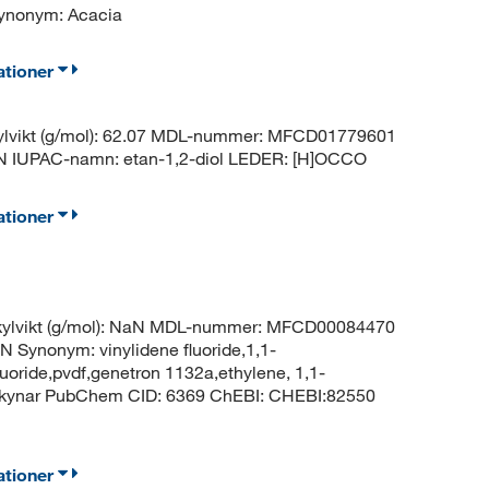
nonym: Acacia
ationer
ylvikt (g/mol): 62.07 MDL-nummer: MFCD01779601
IUPAC-namn: etan-1,2-diol LEDER: [H]OCCO
ationer
ekylvikt (g/mol): NaN MDL-nummer: MFCD00084470
nonym: vinylidene fluoride,1,1-
fluoride,pvdf,genetron 1132a,ethylene, 1,1-
ide,kynar PubChem CID: 6369 ChEBI: CHEBI:82550
ationer