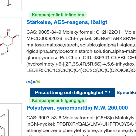
Kampanjer är tillgängliga
Stärkelse, ACS-reagens, lösligt
CAS: 9005-84-9 Molekylformel: C12H22O11 Molek
MFCD00082026 InChI-nyckel: GUBGYTABKSRVRQ
maltose,maltose,starch, soluble,glcalpha1-4glca,
4glcalpha,amylodextrin,starch solution,alpha-mal
glucopyranose PubChem CID: 439341 ChEBI: CHE
(hydroximetyl)-6-[(2R,3S,4R,5R,6S)-4,5,6-trihydroxi
LEDER: C(C1C(C(C(C(O1)OC2C(OC(C(C2O)O)O)C
Prissättning och tillgänglighet
Specifik
Kampanjer är tillgängliga
Polystyren, genomsnittlig M.W. 260,000
CAS: 9003-53-6 Molekylformel: (C8H8)n Molekyl
InChI-nyckel: PPBRXRYQALVLMV-UHFFFAOYSA-
ethenylbenzene,phenylethylene,vinylbenzene,styr