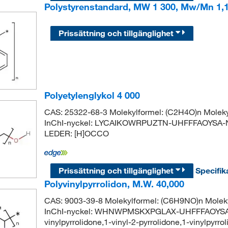
Polystyrenstandard, MW 1 300, Mw/Mn 1,1
Prissättning och tillgänglighet
Polyetylenglykol 4 000
CAS: 25322-68-3 Molekylformel: (C2H4O)n Molek
InChI-nyckel: LYCAIKOWRPUZTN-UHFFFAOYSA-N 
LEDER: [H]OCCO
Prissättning och tillgänglighet
Specifik
Polyvinylpyrrolidon, M.W. 40,000
CAS: 9003-39-8 Molekylformel: (C6H9NO)n Molek
InChI-nyckel: WHNWPMSKXPGLAX-UHFFFAOYSA-N S
vinylpyrrolidone,1-vinyl-2-pyrrolidone,1-vinylpyrrol