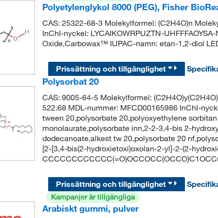
Polyetylenglykol 8000 (PEG), Fisher BioR
CAS: 25322-68-3 Molekylformel: (C2H4O)n Molek
InChI-nyckel: LYCAIKOWRPUZTN-UHFFFAOYSA-N 
Oxide,Carbowax™ IUPAC-namn: etan-1,2-diol L
Prissättning och tillgänglighet
Specifik
Polysorbat 20
CAS: 9005-64-5 Molekylformel: (C2H4O)y(C2H4O
522.68 MDL-nummer: MFCD00165986 InChI-ny
tween 20,polysorbate 20,polyoxyethylene sorbitan
monolaurate,polysorbate inn,2-2-3,4-bis 2-hydrox
dodecanoate,alkest tw 20,polysorbate 20 nf,pol
[2-[3,4-bis(2-hydroxietoxi)oxolan-2-yl]-2-(2-hydro
CCCCCCCCCCCC(=O)OCCOCC(OCCO)C1OCC
Prissättning och tillgänglighet
Specifik
Kampanjer är tillgängliga
Arabiskt gummi, pulver