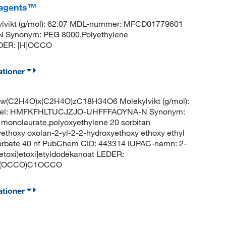
eagents™
ylvikt (g/mol): 62.07 MDL-nummer: MFCD01779601
Synonym: PEG 8000,Polyethylene
EDER: [H]OCCO
ationer
)w(C2H4O)x(C2H4O)zC18H34O6 Molekylvikt (g/mol):
ckel: HMFKFHLTUCJZJO-UHFFFAOYNA-N Synonym:
 monolaurate,polyoxyethylene 20 sorbitan
yethoxy oxolan-2-yl-2-2-hydroxyethoxy ethoxy ethyl
ysorbate 40 nf PubChem CID: 443314 IUPAC-namn: 2-
xietoxi)etoxi]etyldodekanoat LEDER:
(OCCO)C1OCCO
ationer