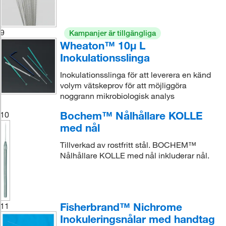
9
Kampanjer är tillgängliga
Wheaton™ 10μ L
Inokulationsslinga
Inokulationsslinga för att leverera en känd
volym vätskeprov för att möjliggöra
noggrann mikrobiologisk analys
Bochem™ Nålhållare KOLLE
10
med nål
Tillverkad av rostfritt stål. BOCHEM™
Nålhållare KOLLE med nål inkluderar nål.
Fisherbrand™ Nichrome
11
Inokuleringsnålar med handtag