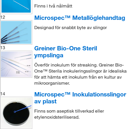
Finns i två nålmått
Microspec™ Metallöglehandtag
12
Designad för snabbt byte av slingor
Greiner Bio-One Steril
13
ympslinga
Överför inokulum för streaking. Greiner Bio-
One™ Sterila inokuleringsslingor är idealiska
för att hämta ett inokulum från en kultur av
mikroorganismer.
Microspec™ Inokulationsslingor
14
av plast
Finns som aseptisk tillverkad eller
etylenoxidsteriliserad.