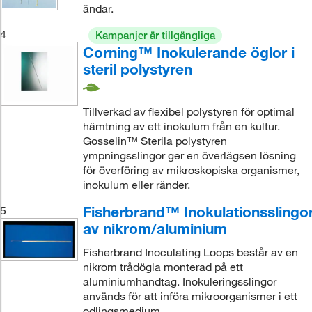
ändar.
4
Kampanjer är tillgängliga
Corning™ Inokulerande öglor i
steril polystyren
Tillverkad av flexibel polystyren för optimal
hämtning av ett inokulum från en kultur.
Gosselin™ Sterila polystyren
ympningsslingor ger en överlägsen lösning
för överföring av mikroskopiska organismer,
inokulum eller ränder.
Fisherbrand™ Inokulationsslingo
5
av nikrom/aluminium
Fisherbrand Inoculating Loops består av en
nikrom trådögla monterad på ett
aluminiumhandtag. Inokuleringsslingor
används för att införa mikroorganismer i ett
odlingsmedium.