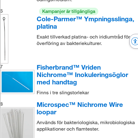
6
Kampanjer är tillgängliga
Cole-Parmer™ Ympningsslinga,
platina
Exakt tillverkad platina- och iridiumtråd för
överföring av bakteriekulturer.
Fisherbrand™ Vriden
7
Nichrome™ Inokuleringsöglor
med handtag
Finns i tre slingstorlekar
Microspec™ Nichrome Wire
8
loopar
Används för bakteriologiska, mikrobiologiska
applikationer och flamtester.