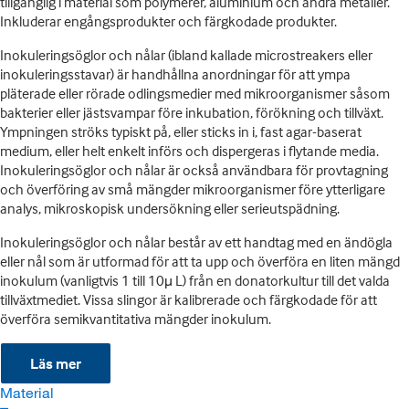
tillgänglig i material som polymerer, aluminium och andra metaller.
Inkluderar engångsprodukter och färgkodade produkter.
Inokuleringsöglor och nålar (ibland kallade microstreakers eller
inokuleringsstavar) är handhållna anordningar för att ympa
pläterade eller rörade odlingsmedier med mikroorganismer såsom
bakterier eller jästsvampar före inkubation, förökning och tillväxt.
Ympningen ströks typiskt på, eller sticks in i, fast agar-baserat
medium, eller helt enkelt införs och dispergeras i flytande media.
Inokuleringsöglor och nålar är också användbara för provtagning
och överföring av små mängder mikroorganismer före ytterligare
analys, mikroskopisk undersökning eller serieutspädning.
Inokuleringsöglor och nålar består av ett handtag med en ändögla
eller nål som är utformad för att ta upp och överföra en liten mängd
inokulum (vanligtvis 1 till 10μ L) från en donatorkultur till det valda
tillväxtmediet. Vissa slingor är kalibrerade och färgkodade för att
överföra semikvantitativa mängder inokulum.
Läs mer
Material