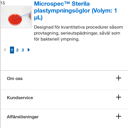
Microspec™ Sterila
15
plastympningsöglor (Volym: 1
μL)
Designad för kvantitativa procedurer såsom
provtagning, serieutspädningar, såväl som
för bakteriell ympning.
1
2
3
Om oss
Kundservice
Affärslösningar