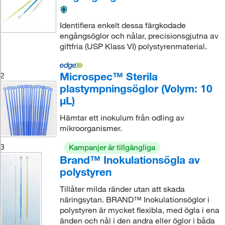
Identifiera enkelt dessa färgkodade
engångsöglor och nålar, precisionsgjutna av
giftfria (USP Klass VI) polystyrenmaterial.
Microspec™ Sterila
2
plastympningsöglor (Volym: 10
μL)
Hämtar ett inokulum från odling av
mikroorganismer.
3
Kampanjer är tillgängliga
Brand™ Inokulationsögla av
polystyren
Tillåter milda ränder utan att skada
näringsytan. BRAND™ Inokulationsöglor i
polystyren är mycket flexibla, med ögla i ena
änden och nål i den andra eller öglor i båda