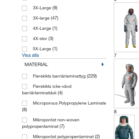
(9)
3X-Large
(47)
3X-large
(1)
4X-Large
(3)
4X-stor
(1)
5X-Large
7
Visa alla
MATERIAL
(229)
Flerskikts barriärlaminattyg
Flerskikts icke-vävd
(4)
barriärlaminatduk
Microporous Polypropylene Laminate
(8)
8
Mikroporöst non-woven
(7)
polypropenlaminat
(2)
Mikroporöst polypropenlaminat