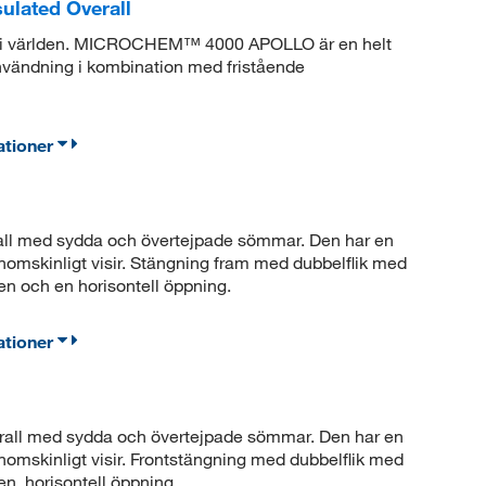
lated Overall
m i världen. MICROCHEM™ 4000 APOLLO är en helt
användning i kombination med fristående
ationer
all med sydda och övertejpade sömmar. Den har en
nomskinligt visir. Stängning fram med dubbelflik med
en och en horisontell öppning.
ationer
all med sydda och övertejpade sömmar. Den har en
nomskinligt visir. Frontstängning med dubbelflik med
en, horisontell öppning.