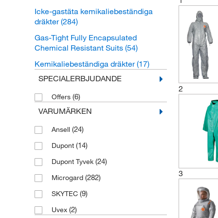
1
Icke-gastäta kemikaliebeständiga
dräkter
(284)
Gas-Tight Fully Encapsulated
Chemical Resistant Suits
(54)
Kemikaliebeständiga dräkter
(17)
SPECIALERBJUDANDE
2
(6)
Offers
VARUMÄRKEN
(24)
Ansell
(14)
Dupont
(24)
Dupont Tyvek
3
(282)
Microgard
(9)
SKYTEC
(2)
Uvex