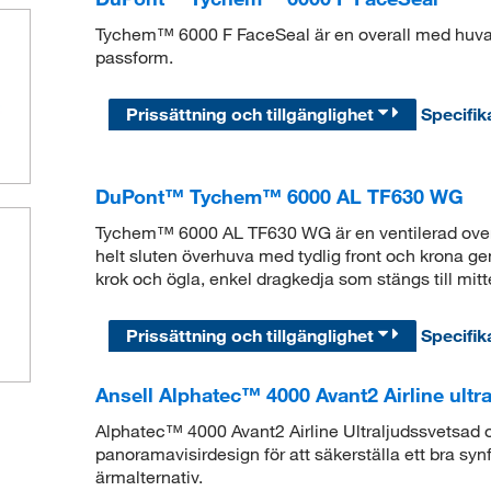
Tychem™ 6000 F FaceSeal är en overall med huva 
passform.
Prissättning och tillgänglighet
Specifik
DuPont™ Tychem™ 6000 AL TF630 WG
Tychem™ 6000 AL TF630 WG är en ventilerad over
helt sluten överhuva med tydlig front och krona ge
krok och ögla, enkel dragkedja som stängs till mitt
Prissättning och tillgänglighet
Specifik
Ansell Alphatec™ 4000 Avant2 Airline ultr
Alphatec™ 4000 Avant2 Airline Ultraljudssvetsad o
panoramavisirdesign för att säkerställa ett bra synf
ärmalternativ.