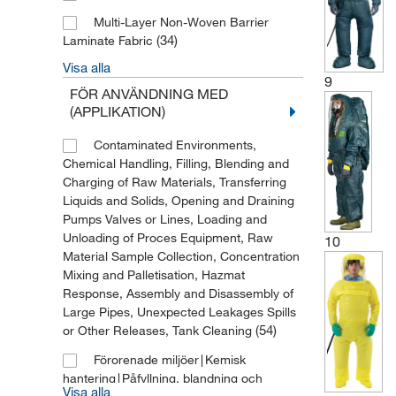
Multi-Layer Non-Woven Barrier
(34)
Laminate Fabric
Visa alla
(4)
Multi-layer Barrier Laminate
9
FÖR ANVÄNDNING MED
(APPLIKATION)
Contaminated Environments,
Chemical Handling, Filling, Blending and
Charging of Raw Materials, Transferring
Liquids and Solids, Opening and Draining
Pumps Valves or Lines, Loading and
Unloading of Proces Equipment, Raw
10
Material Sample Collection, Concentration
Mixing and Palletisation, Hazmat
Response, Assembly and Disassembly of
Large Pipes, Unexpected Leakages Spills
(54)
or Other Releases, Tank Cleaning
Förorenade miljöer∣Kemisk
hantering∣Påfyllning, blandning och
Visa alla