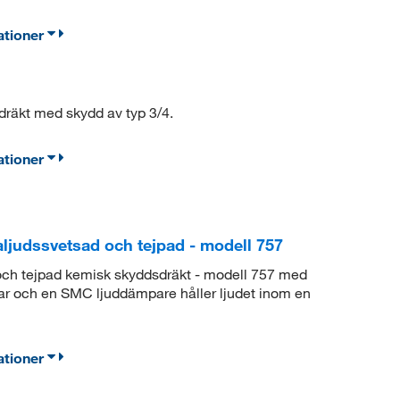
ationer
dräkt med skydd av typ 3/4.
ationer
aljudssvetsad och tejpad - modell 757
och tejpad kemisk skyddsdräkt - modell 757 med
gar och en SMC ljuddämpare håller ljudet inom en
ationer