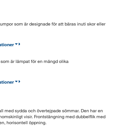
por som är designade för att bäras inuti skor eller
ationer
 som är lämpat för en mängd olika
ationer
all med sydda och övertejpade sömmar. Den har en
nomskinligt visir. Frontstängning med dubbelflik med
en, horisontell öppning.