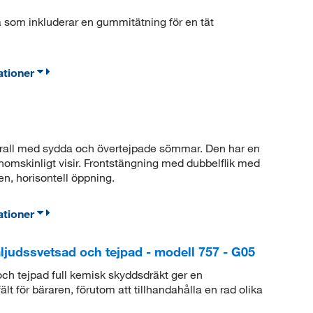
som inkluderar en gummitätning för en tät
ationer
all med sydda och övertejpade sömmar. Den har en
nomskinligt visir. Frontstängning med dubbelflik med
en, horisontell öppning.
ationer
aljudssvetsad och tejpad - modell 757 - G05
ch tejpad full kemisk skyddsdräkt ger en
ält för bäraren, förutom att tillhandahålla en rad olika