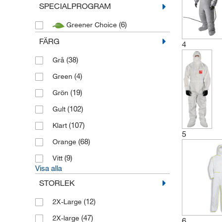
SPECIALPROGRAM
(6)
Greener Choice
FÄRG
4
(38)
Grå
(4)
Green
(19)
Grön
(102)
Gult
(107)
Klart
5
(68)
Orange
(9)
Vitt
Visa alla
STORLEK
(12)
2X-Large
(47)
2X-large
6