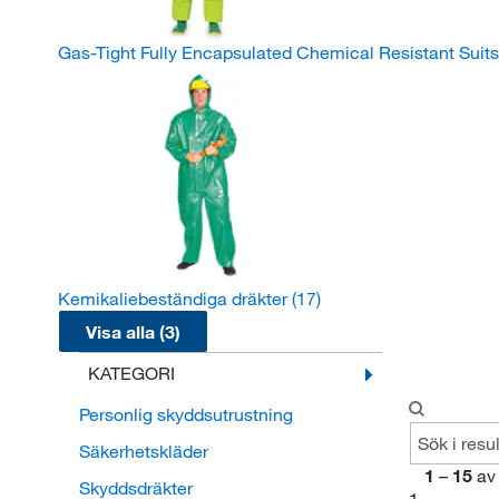
Gas-Tight Fully Encapsulated Chemical Resistant Suit
Kemikaliebeständiga dräkter
(17)
Visa alla (3)
KATEGORI
Personlig skyddsutrustning
Säkerhetskläder
1
–
15
av
Skyddsdräkter