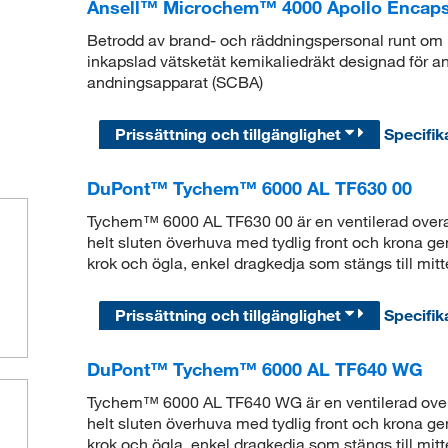
Ansell™ Microchem™ 4000 Apollo Encapsu
Betrodd av brand- och räddningspersonal runt o
inkapslad vätsketät kemikaliedräkt designad för 
andningsapparat (SCBA)
dning
Prissättning och tillgänglighet
Specifik
DuPont™ Tychem™ 6000 AL TF630 00
Tychem™ 6000 AL TF630 00 är en ventilerad over
helt sluten överhuva med tydlig front och krona ge
krok och ögla, enkel dragkedja som stängs till mitt
Prissättning och tillgänglighet
Specifik
DuPont™ Tychem™ 6000 AL TF640 WG
Tychem™ 6000 AL TF640 WG är en ventilerad over
helt sluten överhuva med tydlig front och krona ge
krok och ögla, enkel dragkedja som stängs till mitt