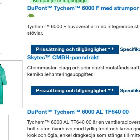
Kampanjer är tillgängliga
DuPont™ Tychem™ 6000 F med strumpor
Tychem™ 6000 F huvoveraller med integrerade strum
stövlar.
Prissättning och tillgänglighet
Specifik
Skytec™ CMBH-panndräkt
Chemmaster-plagg erbjuder starkt motståndskraft
kemikaliehanteringsuppgifter.
Prissättning och tillgänglighet
Specifik
DuPont™ Tychem™ 6000 AL TF640 00
Tychem™ 6000 AL TF640 00 är en ventilerad over
helt sluten överhuva med tydlig front och krona ge
krok och ögla, enkel dragkedja som stängs till mitt