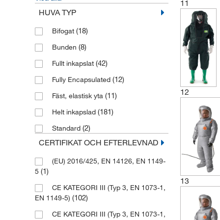
laddning av råvaror∣Överföra vätskor och
11
fasta ämnen∣Öppning och tömning av
HUVA TYP
pumpventiler eller ledningar∣Lastning och
(18)
Bifogat
lossning av
processutrustning∣Råvaruprovtagning∣Koncentrationsblan
(8)
Bunden
och palletering∣Hazmatrespons∣Montering
(26)
och demontering av stora rör
(42)
Fullt inkapslat
Förorenade miljöer,
(12)
Fully Encapsulated
Kemikaliehantering, Fyllning, blandning
12
(11)
Fäst, elastisk yta
och laddning av råmaterial, Överföring av
vätskor och fasta ämnen, Öppning och
(181)
Helt inkapslad
tömning av pumpventiler eller ledningar,
(2)
Standard
Lastning och lossning av
processutrustning, Råvaruprovtagning,
CERTIFIKAT OCH EFTERLEVNAD
Koncentrationsblandning och palletering,
Hazmat-respons, Montering och
(EU) 2016/425, EN 14126, EN 1149-
(1)
(18)
demontering av stora rör
5
13
Förorenade miljöer,
CE KATEGORI III (Typ 3, EN 1073-1,
(102)
kemikaliehantering, fyllning, blandning och
EN 1149-5)
laddning av råmaterial, överföring av
CE KATEGORI III (Typ 3, EN 1073-1,
vätskor och fasta ämnen, öppning och