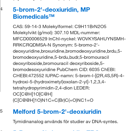
5-brom-2'-deoxiuridin, MP
4
Biomedicals™
CAS: 59-14-3 Molekylformel: C9H11BrN2O5
Molekylvikt (g/mol): 307.10 MDL-nummer:
MFCD00006529 InChI-nyckel: WOVKYSAHUYNSMH-
RRKCRQDMSA-N Synonym: 5-bromo-2'-
deoxyuridine,broxuridine,bromodeoxyuridine,brdu,5-
bromodeoxyuridine,5-brdu,budr,5-bromouracil
deoxyriboside,bromouracil deoxyriboside,5-
bromodesoxyuridine PubChem CID: 6035 ChEBI:
CHEBI:472552 IUPAC-namn: 5-brom-l-[(2R,4S,5R)-4-
hydroxi-5-(hydroximetyl)oxolan-2-yl]-1,2,3,4-
tetrahydropyrimidin-2,4-dion LEDER:
OC[C@H]1O[C@H]
(C[C@@H]1O)N1C=C(Br)C(=O)NC1=O
Melford 5-brom-2'-deoxiuridin
5
Tymidinanalog används för studier av DNA-syntes.