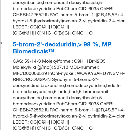
deoxyriboside,bromouracil deoxyriboside,5-
bromodesoxyuridine PubChem CID: 6035 ChEBI:
CHEBI:472552 IUPAC-namn: 5-brom-1-[(2R,4S,5R)-4-
hydroxi-5-(hydroximetyl)oxolan-2-yl]pyrimidin-2,4-dion
LEDER: OC[C@H]1O[C@H]
(C[C@@H]1O)N1C=C(Br)C(=O)NC1=O
5-brom-2'-deoxiuridin,> 99 %, MP
3
Biomedicals™
CAS: 59-14-3 Molekylformel: C9H11BrN2O5
Molekylvikt (g/mol): 307.10 MDL-nummer:
MFCD00006529 InChI-nyckel: WOVKYSAHUYNSMH-
RRKCRQDMSA-N Synonym: 5-bromo-2'-
deoxyuridine,broxuridine,bromodeoxyuridine,brdu,5-
bromodeoxyuridine,5-brdu,budr,5-bromouracil
deoxyriboside,bromouracil deoxyriboside,5-
bromodesoxyuridine PubChem CID: 6035 ChEBI:
CHEBI:472552 IUPAC-namn: 5-brom-1-[(2R,4S,5R)-4-
hydroxi-5-(hydroximetyl)oxolan-2-yl]pyrimidin-2,4-dion
LEDER: OC[C@H]1O[C@H]
(C[C@@H]1O)N1C=C(Br)C(=O)NC1=O