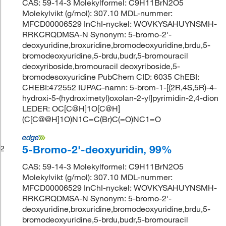
CAS: 59-14-3 Molekylformel: C9H11BrN2O5
Molekylvikt (g/mol): 307.10 MDL-nummer:
MFCD00006529 InChI-nyckel: WOVKYSAHUYNSMH-
RRKCRQDMSA-N Synonym: 5-bromo-2'-
deoxyuridine,broxuridine,bromodeoxyuridine,brdu,5-
bromodeoxyuridine,5-brdu,budr,5-bromouracil
deoxyriboside,bromouracil deoxyriboside,5-
bromodesoxyuridine PubChem CID: 6035 ChEBI:
CHEBI:472552 IUPAC-namn: 5-brom-1-[(2R,4S,5R)-4-
hydroxi-5-(hydroximetyl)oxolan-2-yl]pyrimidin-2,4-dion
LEDER: OC[C@H]1O[C@H]
(C[C@@H]1O)N1C=C(Br)C(=O)NC1=O
5-Bromo-2'-deoxyuridin, 99%
2
CAS: 59-14-3 Molekylformel: C9H11BrN2O5
Molekylvikt (g/mol): 307.10 MDL-nummer:
MFCD00006529 InChI-nyckel: WOVKYSAHUYNSMH-
RRKCRQDMSA-N Synonym: 5-bromo-2'-
deoxyuridine,broxuridine,bromodeoxyuridine,brdu,5-
bromodeoxyuridine,5-brdu,budr,5-bromouracil