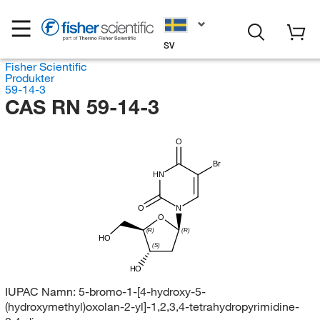
SV
Fisher Scientific
Produkter
59-14-3
CAS RN 59-14-3
O
Br
HN
O
N
O
(R)
(R)
HO
(S)
HO
IUPAC Namn:
5-bromo-1-[4-hydroxy-5-
(hydroxymethyl)oxolan-2-yl]-1,2,3,4-tetrahydropyrimidine-