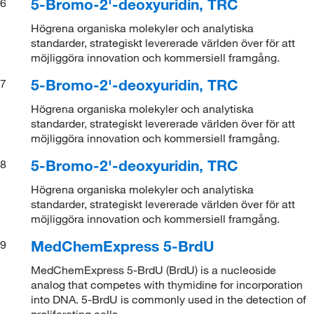
5-Bromo-2'-deoxyuridin, TRC
6
Högrena organiska molekyler och analytiska
standarder, strategiskt levererade världen över för att
möjliggöra innovation och kommersiell framgång.
5-Bromo-2'-deoxyuridin, TRC
7
Högrena organiska molekyler och analytiska
standarder, strategiskt levererade världen över för att
möjliggöra innovation och kommersiell framgång.
5-Bromo-2'-deoxyuridin, TRC
8
Högrena organiska molekyler och analytiska
standarder, strategiskt levererade världen över för att
möjliggöra innovation och kommersiell framgång.
MedChemExpress 5-BrdU
9
MedChemExpress 5-BrdU (BrdU) is a nucleoside
analog that competes with thymidine for incorporation
into DNA. 5-BrdU is commonly used in the detection of
proliferating cells.