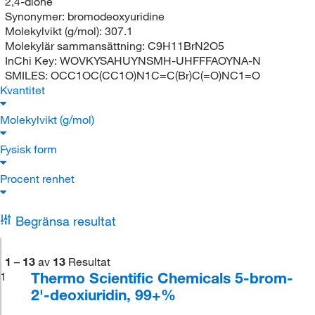
2,4-dione
Synonymer:
bromodeoxyuridine
Molekylvikt (g/mol):
307.1
Molekylär sammansättning:
C9H11BrN2O5
InChi Key:
WOVKYSAHUYNSMH-UHFFFAOYNA-N
SMILES:
OCC1OC(CC1O)N1C=C(Br)C(=O)NC1=O
Kvantitet
Molekylvikt (g/mol)
Fysisk form
Procent renhet
Begränsa resultat
1
–
13
av
13
Resultat
Thermo Scientific Chemicals 5-brom-
1
2'-deoxiuridin, 99+%