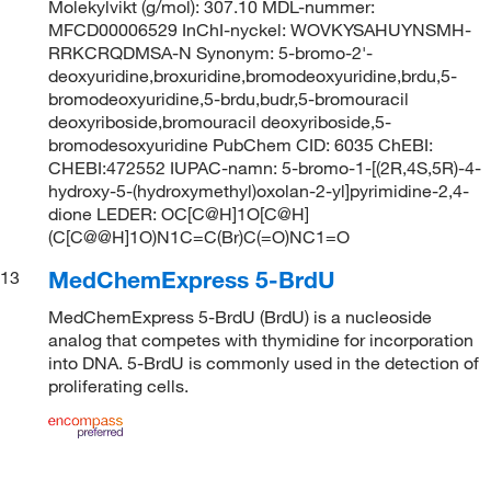
Molekylvikt (g/mol): 307.10 MDL-nummer:
MFCD00006529 InChI-nyckel: WOVKYSAHUYNSMH-
RRKCRQDMSA-N Synonym: 5-bromo-2'-
deoxyuridine,broxuridine,bromodeoxyuridine,brdu,5-
bromodeoxyuridine,5-brdu,budr,5-bromouracil
deoxyriboside,bromouracil deoxyriboside,5-
bromodesoxyuridine PubChem CID: 6035 ChEBI:
CHEBI:472552 IUPAC-namn: 5-bromo-1-[(2R,4S,5R)-4-
hydroxy-5-(hydroxymethyl)oxolan-2-yl]pyrimidine-2,4-
dione LEDER: OC[C@H]1O[C@H]
(C[C@@H]1O)N1C=C(Br)C(=O)NC1=O
MedChemExpress 5-BrdU
13
MedChemExpress 5-BrdU (BrdU) is a nucleoside
analog that competes with thymidine for incorporation
into DNA. 5-BrdU is commonly used in the detection of
proliferating cells.