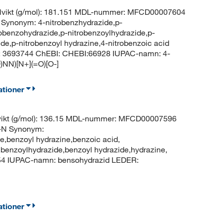
lvikt (g/mol): 181.151 MDL-nummer: MFCD00007604
ynonym: 4-nitrobenzhydrazide,p-
robenzohydrazide,p-nitrobenzoylhydrazide,p-
ide,p-nitrobenzoyl hydrazine,4-nitrobenzoic acid
D: 3693744 ChEBI: CHEBI:66928 IUPAC-namn: 4-
NN)[N+](=O)[O-]
ationer
vikt (g/mol): 136.15 MDL-nummer: MFCD00007596
N Synonym:
e,benzoyl hydrazine,benzoic acid,
benzoylhydrazide,benzoyl hydrazide,hydrazine,
54 IUPAC-namn: bensohydrazid LEDER:
ationer