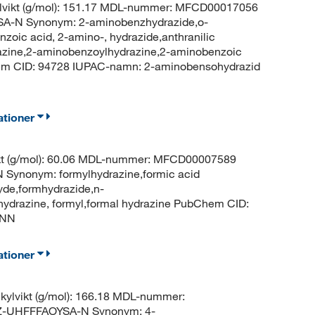
lvikt (g/mol): 151.17 MDL-nummer: MFCD00017056
N Synonym: 2-aminobenzhydrazide,o-
zoic acid, 2-amino-, hydrazide,anthranilic
drazine,2-aminobenzoylhydrazine,2-aminobenzoic
hem CID: 94728 IUPAC-namn: 2-aminobensohydrazid
ationer
kt (g/mol): 60.06 MDL-nummer: MFCD00007589
ynonym: formylhydrazine,formic acid
yde,formhydrazide,n-
hydrazine, formyl,formal hydrazine PubChem CID:
)NN
ationer
ylvikt (g/mol): 166.18 MDL-nummer:
Z-UHFFFAOYSA-N Synonym: 4-