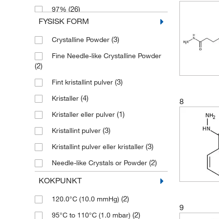
(26)
97%
(2)
194.278
FYSISK FORM
(39)
98%
(2)
196.206
(3)
Crystalline Powder
(2)
98+%
(3)
196.254
Fine Needle-like Crystalline Powder
(7)
99%
(2)
200.62
(2)
(1)
99+%
(2)
206.008
(3)
Fint kristallint pulver
(2)
212.205
(4)
Kristaller
8
(2)
214.65
(1)
Kristaller eller pulver
(1)
216.04
(3)
Kristallint pulver
(2)
222.27
(3)
Kristallint pulver eller kristaller
(2)
226.23
(2)
Needle-like Crystals or Powder
(3)
240.262
(6)
Pulver
KOKPUNKT
(3)
249.091
(2)
Shiny Crystalline Flakes
(2)
120.0°C (10.0 mmHg)
(1)
9
252.273
(2)
95°C to 110°C (1.0 mbar)