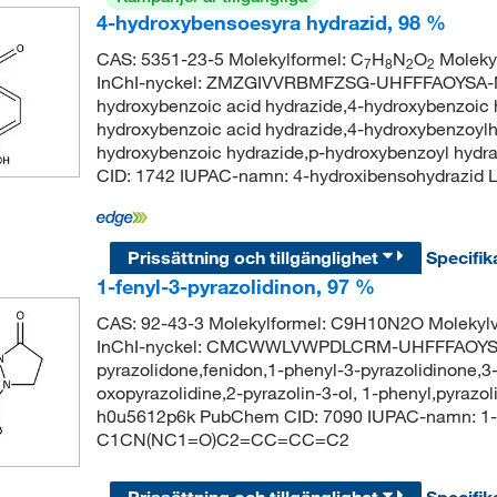
4-hydroxybensoesyra hydrazid, 98 %
CAS: 5351-23-5 Molekylformel: C
H
N
O
Moleky
7
8
2
2
InChI-nyckel: ZMZGIVVRBMFZSG-UHFFFAOYSA-N 
hydroxybenzoic acid hydrazide,4-hydroxybenzoic 
hydroxybenzoic acid hydrazide,4-hydroxybenzoylhy
hydroxybenzoic hydrazide,p-hydroxybenzoyl hydr
CID: 1742 IUPAC-namn: 4-hydroxibensohydraz
Prissättning och tillgänglighet
Specifik
1-fenyl-3-pyrazolidinon, 97 %
CAS: 92-43-3 Molekylformel: C9H10N2O Molekyl
InChI-nyckel: CMCWWLVWPDLCRM-UHFFFAOYSA-N
pyrazolidone,fenidon,1-phenyl-3-pyrazolidinone,3-
oxopyrazolidine,2-pyrazolin-3-ol, 1-phenyl,pyrazol
h0u5612p6k PubChem CID: 7090 IUPAC-namn: 1-f
C1CN(NC1=O)C2=CC=CC=C2
Prissättning och tillgänglighet
Specifik