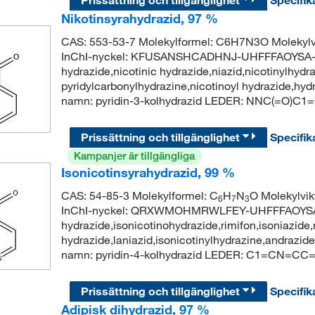
Nikotinsyrahydrazid, 97 %
CAS: 553-53-7 Molekylformel: C6H7N3O Molekyl
InChI-nyckel: KFUSANSHCADHNJ-UHFFFAOYSA-N S
hydrazide,nicotinic hydrazide,niazid,nicotinylhydra
pyridylcarbonylhydrazine,nicotinoyl hydrazide,hy
namn: pyridin-3-kolhydrazid LEDER: NNC(=O)
Prissättning och tillgänglighet
Specifik
Kampanjer är tillgängliga
Isonicotinsyrahydrazid, 99 %
CAS: 54-85-3 Molekylformel: C
H
N
O Molekylvi
6
7
3
InChI-nyckel: QRXWMOHMRWLFEY-UHFFFAOYSA-N S
hydrazide,isonicotinohydrazide,rimifon,isoniazide,
hydrazide,laniazid,isonicotinylhydrazine,andra
namn: pyridin-4-kolhydrazid LEDER: C1=CN=C
Prissättning och tillgänglighet
Specifik
Adipisk dihydrazid, 97 %