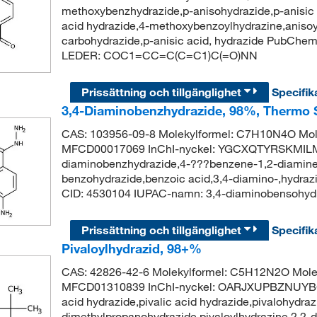
methoxybenzhydrazide,p-anisohydrazide,p-anisic
acid hydrazide,4-methoxybenzoylhydrazine,anisoy
carbohydrazide,p-anisic acid, hydrazide PubChe
LEDER: COC1=CC=C(C=C1)C(=O)NN
Prissättning och tillgänglighet
Specifik
3,4-Diaminobenzhydrazide, 98%, Thermo S
CAS: 103956-09-8 Molekylformel: C7H10N4O Mole
MFCD00017069 InChI-nyckel: YGCXQTYRSKMILM
diaminobenzhydrazide,4-???benzene-1,2-diamine
benzohydrazide,benzoic acid,3,4-diamino-,hydraz
CID: 4530104 IUPAC-namn: 3,4-diaminobensoh
Prissättning och tillgänglighet
Specifik
Pivaloylhydrazid, 98+%
CAS: 42826-42-6 Molekylformel: C5H12N2O Molek
MFCD01310839 InChI-nyckel: OARJXUPBZNUYBG
acid hydrazide,pivalic acid hydrazide,pivalohydraz
dimethylpropanohydrazide,pivaloylhydrazine,2,2-d