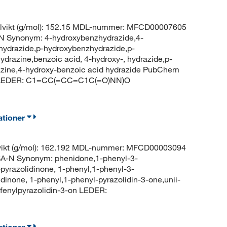
lvikt (g/mol): 152.15 MDL-nummer: MFCD00007605
Synonym: 4-hydroxybenzhydrazide,4-
hydrazide,p-hydroxybenzhydrazide,p-
drazine,benzoic acid, 4-hydroxy-, hydrazide,p-
azine,4-hydroxy-benzoic acid hydrazide PubChem
id LEDER: C1=CC(=CC=C1C(=O)NN)O
ationer
vikt (g/mol): 162.192 MDL-nummer: MFCD00003094
 Synonym: phenidone,1-phenyl-3-
pyrazolidinone, 1-phenyl,1-phenyl-3-
idinone, 1-phenyl,1-phenyl-pyrazolidin-3-one,unii-
enylpyrazolidin-3-on LEDER:
ationer