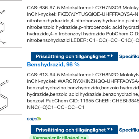
CAS: 636-97-5 Molekylformel: C7H7N3O3 Moleky
InChI-nyckel: FKZXYJYTUSGIQE-UHFFFAOYSA-N S
nitrobenzhydrazide,4-nitrobenzoylhydrazine,p-nit
nitrobenzoic hydrazide,p-nitrobenzoic acid hydraz
hydrazide,4-nitrobenzoyl hydrazide PubChem CI
nitrobensohydrazid LEDER: C1=CC(=CC=C1C(=O)
Prissättning och tillgänglighet
Specifik
Benshydrazid, 98 %
CAS: 613-94-5 Molekylformel: C7H8N2O Molekyl
InChI-nyckel: WARCRYXKINZHGQ-UHFFFAOYSA-
benzoylhydrazine,benzhydrazide,benzoic hydrazid
hydrazide,benzoic acid hydrazide,benzohydrazine,
benzoyl PubChem CID: 11955 ChEBI: CHEBI:384
NNC(=O)C1=CC=CC=C1
Prissättning och tillgänglighet
Specifik
Kampanjer är tillgängliga