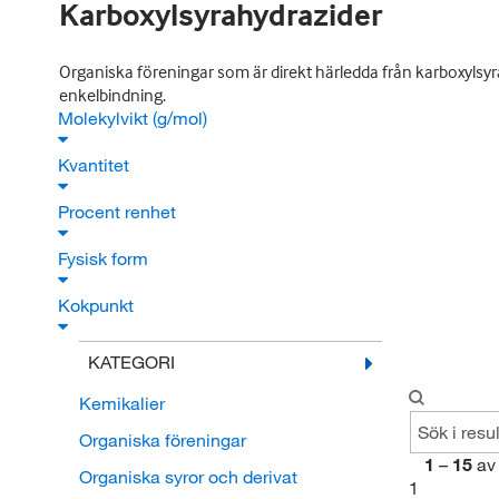
Karboxylsyrahydrazider
Organiska föreningar som är direkt härledda från karboxylsy
enkelbindning.
Molekylvikt (g/mol)
Kvantitet
Procent renhet
Fysisk form
Kokpunkt
KATEGORI
Kemikalier
Organiska föreningar
1
–
15
av
Organiska syror och derivat
1