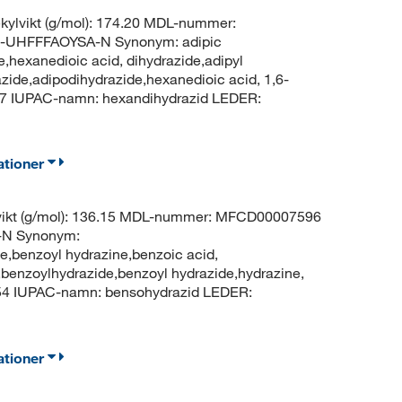
ylvikt (g/mol): 174.20 MDL-nummer:
-UHFFFAOYSA-N Synonym: adipic
e,hexanedioic acid, dihydrazide,adipyl
zide,adipodihydrazide,hexanedioic acid, 1,6-
17 IUPAC-namn: hexandihydrazid LEDER:
ationer
vikt (g/mol): 136.15 MDL-nummer: MFCD00007596
N Synonym:
e,benzoyl hydrazine,benzoic acid,
benzoylhydrazide,benzoyl hydrazide,hydrazine,
54 IUPAC-namn: bensohydrazid LEDER:
ationer