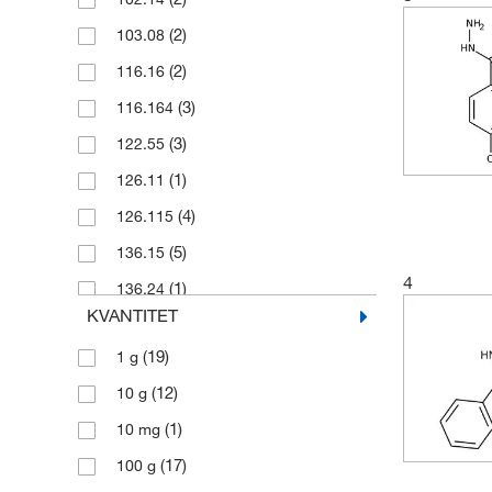
(2)
103.08
(2)
116.16
(3)
116.164
(3)
122.55
(1)
126.11
(4)
126.115
(5)
136.15
4
(1)
136.24
KVANTITET
(5)
137.14
(19)
1 g
(1)
137.142
(12)
10 g
(7)
151.17
(1)
10 mg
(4)
152.15
(17)
100 g
(3)
152.153