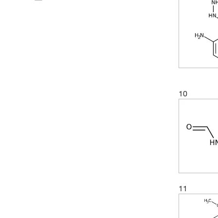
(2)
262.116
(2)
270.461
(3)
298.515
(2)
299.56
(1)
308.38
(2)
332.202
10
(1)
339.21
(2)
408.494
(2)
60.056
(2)
60.06
(3)
74.082
11