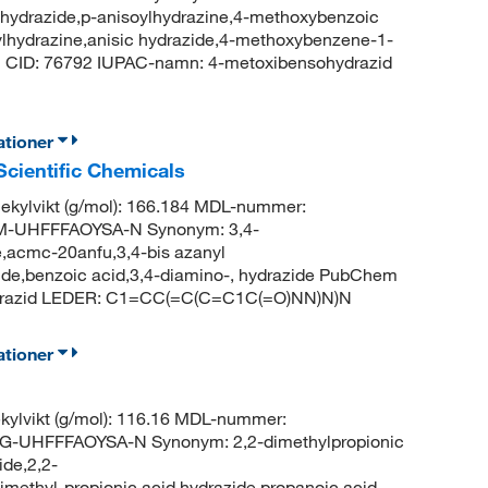
 hydrazide,p-anisoylhydrazine,4-methoxybenzoic
lhydrazine,anisic hydrazide,4-methoxybenzene-1-
m CID: 76792 IUPAC-namn: 4-metoxibensohydrazid
ationer
cientific Chemicals
kylvikt (g/mol): 166.184 MDL-nummer:
-UHFFFAOYSA-N Synonym: 3,4-
,acmc-20anfu,3,4-bis azanyl
ide,benzoic acid,3,4-diamino-, hydrazide PubChem
ydrazid LEDER: C1=CC(=C(C=C1C(=O)NN)N)N
ationer
ylvikt (g/mol): 116.16 MDL-nummer:
-UHFFFAOYSA-N Synonym: 2,2-dimethylpropionic
ide,2,2-
imethyl-propionic acid hydrazide,propanoic acid,