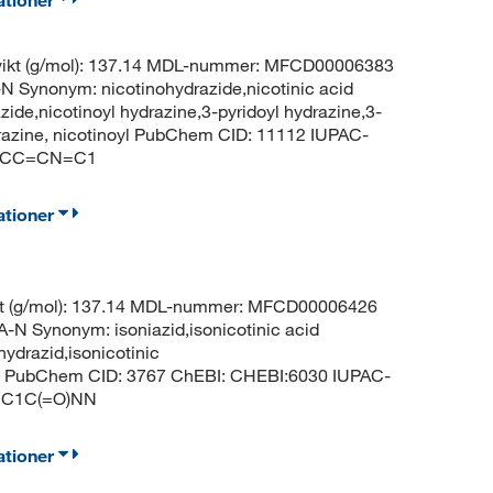
vikt (g/mol): 137.14 MDL-nummer: MFCD00006383
ynonym: nicotinohydrazide,nicotinic acid
zide,nicotinoyl hydrazine,3-pyridoyl hydrazine,3-
drazine, nicotinoyl PubChem CID: 11112 IUPAC-
C1=CC=CN=C1
ationer
kt (g/mol): 137.14 MDL-nummer: MFCD00006426
ynonym: isoniazid,isonicotinic acid
nydrazid,isonicotinic
zide PubChem CID: 3767 ChEBI: CHEBI:6030 IUPAC-
C=C1C(=O)NN
ationer