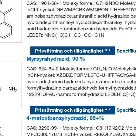
CAS: 1904-58-1 Molekylformel: C7H9N3O Moleky
InChI-nyckel: GRWMSCBKWMQPON-UHFFFAOYSA-
aminobenzhydrazide,anthranilic acid hydrazide,ben
hydrazide,anthraniloyl hydrazide,anthraniloyl hy
acid hydrazide,o-aminobenzoic hydrazide PubC
LEDER: NNC(=O)C1=CC=CC=C1N
Prissättning och tillgänglighet
Specifik
Myrsyrahydrazid, 90 %
CAS: 624-84-0 Molekylformel: CH
N
O Molekylvi
4
2
InChI-nyckel: XZBIXDPGRMLSTC-UHFFFAOYSA-N S
hydrazide,formic hydrazide,hydrazinecarboxaldeh
formylhydrazine,carbazaldehyde,formylhydrazide,
12229 IUPAC-namn: formohydrazid LEDER: C(=O
Prissättning och tillgänglighet
Specifik
4-metoxibenzyhydrazid, 98+%
CAS: 3290-99-1 Molekylformel: C8H10N2O2 Molek
MFCD00017073 InChI-nyckel: REKQLYUAUXYJS