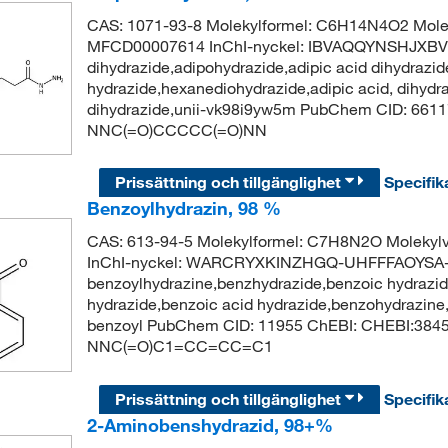
CAS: 1071-93-8 Molekylformel: C6H14N4O2 Molek
MFCD00007614 InChI-nyckel: IBVAQQYNSHJXBV
dihydrazide,adipohydrazide,adipic acid dihydrazid
hydrazide,hexanediohydrazide,adipic acid, dihydra
dihydrazide,unii-vk98i9yw5m PubChem CID: 661
NNC(=O)CCCCC(=O)NN
Prissättning och tillgänglighet
Specifik
Benzoylhydrazin, 98 %
CAS: 613-94-5 Molekylformel: C7H8N2O Molekyl
InChI-nyckel: WARCRYXKINZHGQ-UHFFFAOYSA-
benzoylhydrazine,benzhydrazide,benzoic hydrazid
hydrazide,benzoic acid hydrazide,benzohydrazine,
benzoyl PubChem CID: 11955 ChEBI: CHEBI:384
NNC(=O)C1=CC=CC=C1
Prissättning och tillgänglighet
Specifik
2-Aminobenshydrazid, 98+%