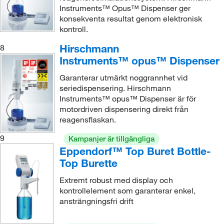
Instruments™ Opus™ Dispenser ger
konsekventa resultat genom elektronisk
kontroll.
Hirschmann
8
Instruments™ opus™ Dispenser
Garanterar utmärkt noggrannhet vid
seriedispensering. Hirschmann
Instruments™ opus™ Dispenser är för
motordriven dispensering direkt från
reagensflaskan.
9
Kampanjer är tillgängliga
Eppendorf™ Top Buret Bottle-
Top Burette
Extremt robust med display och
kontrollelement som garanterar enkel,
ansträngningsfri drift