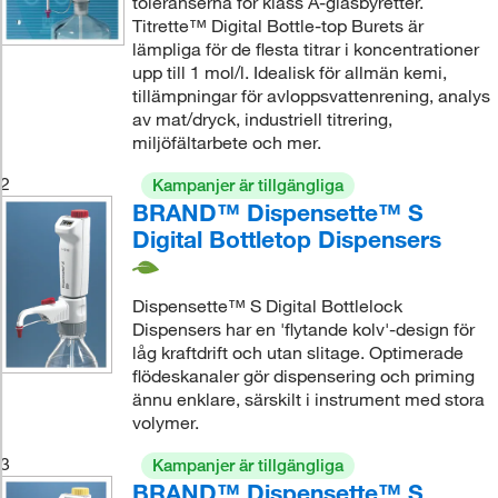
toleranserna för klass A-glasbyretter.
Titrette™ Digital Bottle-top Burets är
lämpliga för de flesta titrar i koncentrationer
upp till 1 mol/l. Idealisk för allmän kemi,
tillämpningar för avloppsvattenrening, analys
av mat/dryck, industriell titrering,
miljöfältarbete och mer.
2
Kampanjer är tillgängliga
BRAND™ Dispensette™ S
Digital Bottletop Dispensers
Dispensette™ S Digital Bottlelock
Dispensers har en 'flytande kolv'-design för
låg kraftdrift och utan slitage. Optimerade
flödeskanaler gör dispensering och priming
ännu enklare, särskilt i instrument med stora
volymer.
3
Kampanjer är tillgängliga
BRAND™ Dispensette™ S