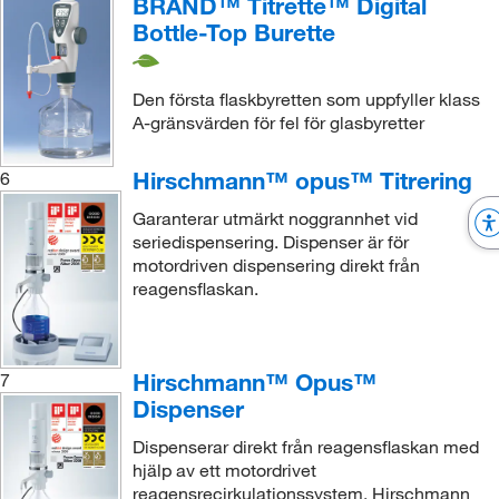
BRAND™ Titrette™ Digital
Bottle-Top Burette
Den första flaskbyretten som uppfyller klass
A-gränsvärden för fel för glasbyretter
Hirschmann™ opus™ Titrering
6
Garanterar utmärkt noggrannhet vid
seriedispensering. Dispenser är för
motordriven dispensering direkt från
reagensflaskan.
Hirschmann™ Opus™
7
Dispenser
Dispenserar direkt från reagensflaskan med
hjälp av ett motordrivet
reagensrecirkulationssystem. Hirschmann