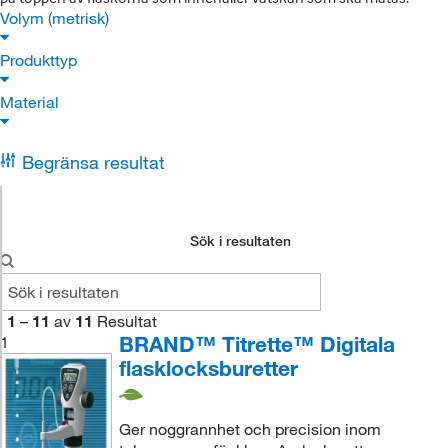
Volym (metrisk)
Produkttyp
Material
Begränsa resultat
Sök i resultaten
1
–
11
av
11
Resultat
BRAND™ Titrette™ Digitala
1
flasklocksburetter
Ger noggrannhet och precision inom