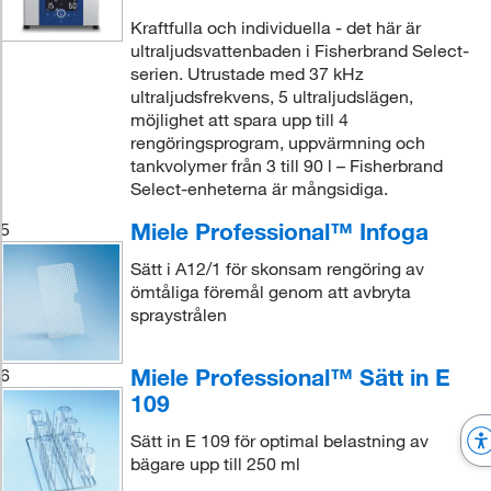
Kraftfulla och individuella - det här är
ultraljudsvattenbaden i Fisherbrand Select-
serien. Utrustade med 37 kHz
ultraljudsfrekvens, 5 ultraljudslägen,
möjlighet att spara upp till 4
rengöringsprogram, uppvärmning och
tankvolymer från 3 till 90 l – Fisherbrand
Select-enheterna är mångsidiga.
Miele Professional™ Infoga
5
Sätt i A12/1 för skonsam rengöring av
ömtåliga föremål genom att avbryta
spraystrålen
Miele Professional™ Sätt in E
6
109
Sätt in E 109 för optimal belastning av
bägare upp till 250 ml