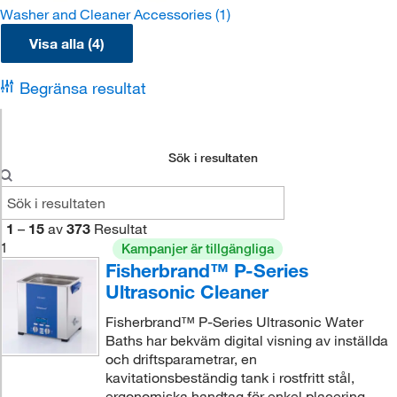
Washer and Cleaner Accessories
(1)
Visa alla (4)
Begränsa resultat
Sök i resultaten
1
–
15
av
373
Resultat
1
Kampanjer är tillgängliga
Fisherbrand™ P-Series
Ultrasonic Cleaner
Fisherbrand™ P-Series Ultrasonic Water
Baths har bekväm digital visning av inställda
och driftsparametrar, en
kavitationsbeständig tank i rostfritt stål,
ergonomiska handtag för enkel placering