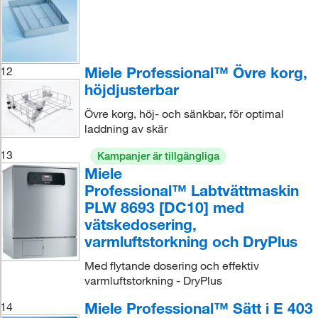
Miele Professional™ Övre korg,
12
höjdjusterbar
Övre korg, höj- och sänkbar, för optimal
laddning av skär
13
Kampanjer är tillgängliga
Miele
Professional™ Labtvättmaskin
PLW 8693 [DC10] med
vätskedosering,
varmluftstorkning och DryPlus
Med flytande dosering och effektiv
varmluftstorkning - DryPlus
Miele Professional™ Sätt i E 403
14