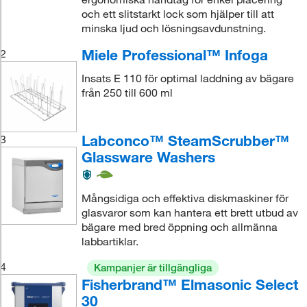
och ett slitstarkt lock som hjälper till att
minska ljud och lösningsavdunstning.
Miele Professional™ Infoga
2
Insats E 110 för optimal laddning av bägare
från 250 till 600 ml
Labconco™ SteamScrubber™
3
Glassware Washers
Mångsidiga och effektiva diskmaskiner för
glasvaror som kan hantera ett brett utbud av
bägare med bred öppning och allmänna
labbartiklar.
4
Kampanjer är tillgängliga
Fisherbrand™ Elmasonic Select
30