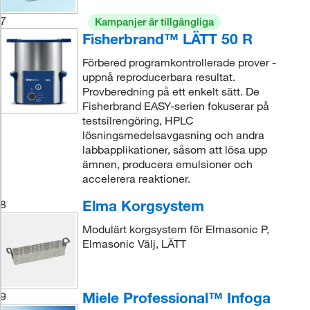
7
Kampanjer är tillgängliga
Fisherbrand™ LÄTT 50 R
Förbered programkontrollerade prover -
uppnå reproducerbara resultat.
Provberedning på ett enkelt sätt. De
Fisherbrand EASY-serien fokuserar på
testsilrengöring, HPLC
lösningsmedelsavgasning och andra
labbapplikationer, såsom att lösa upp
ämnen, producera emulsioner och
accelerera reaktioner.
Elma Korgsystem
8
Modulärt korgsystem för Elmasonic P,
Elmasonic Välj, LÄTT
Miele Professional™ Infoga
9