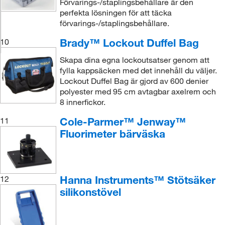
Förvarings-/staplingsbehållare är den
perfekta lösningen för att täcka
förvarings-/staplingsbehållare.
Brady™ Lockout Duffel Bag
10
Skapa dina egna lockoutsatser genom att
fylla kappsäcken med det innehåll du väljer.
Lockout Duffel Bag är gjord av 600 denier
polyester med 95 cm avtagbar axelrem och
8 innerfickor.
Cole-Parmer™ Jenway™
11
Fluorimeter bärväska
Hanna Instruments™ Stötsäker
12
silikonstövel