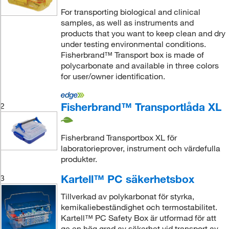
For transporting biological and clinical
samples, as well as instruments and
products that you want to keep clean and dry
under testing environmental conditions.
Fisherbrand™ Transport box is made of
polycarbonate and available in three colors
for user/owner identification.
Fisherbrand™ Transportlåda XL
2
Fisherbrand Transportbox XL för
laboratorieprover, instrument och värdefulla
produkter.
Kartell™ PC säkerhetsbox
3
Tillverkad av polykarbonat för styrka,
kemikaliebeständighet och termostabilitet.
Kartell™ PC Safety Box är utformad för att
ge en hög grad av säkerhet vid transport av