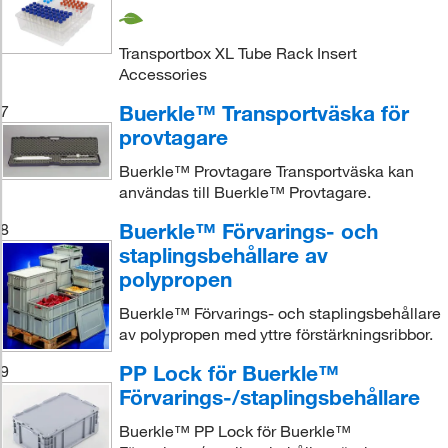
Transportbox XL Tube Rack Insert
Accessories
Buerkle™ Transportväska för
7
provtagare
Buerkle™ Provtagare Transportväska kan
användas till Buerkle™ Provtagare.
Buerkle™ Förvarings- och
8
staplingsbehållare av
polypropen
Buerkle™ Förvarings- och staplingsbehållare
av polypropen med yttre förstärkningsribbor.
PP Lock för Buerkle™
9
Förvarings-/staplingsbehållare
Buerkle™ PP Lock för Buerkle™