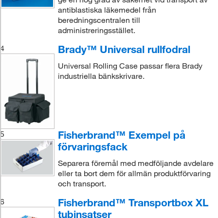
antiblastiska läkemedel från
beredningscentralen till
administreringsstället.
Brady™ Universal rullfodral
4
Universal Rolling Case passar flera Brady
industriella bänkskrivare.
Fisherbrand™ Exempel på
5
förvaringsfack
Separera föremål med medföljande avdelare
eller ta bort dem för allmän produktförvaring
och transport.
Fisherbrand™ Transportbox XL
6
tubinsatser