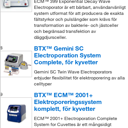
ECM™ 399 Exponential Decay Wave
Electroporator är ett bärbart, användarvänligt
system utformat för att producera de exakta
fältstyrkor och pulslängder som krävs för
transformation av bakterie- och jästceller
och begränsad transfektion av
däggdjursceller.
BTX™ Gemini SC
8
Electroporation System
Complete, för kyvetter
Gemini SC Twin Wave Electroporators
erbjuder flexibilitet för elektroporering av alla
celltyper
BTX™ ECM™ 2001+
9
Elektroporeringssystem
komplett, för kyvetter
ECM™ 2001+ Electroporation Complete
System for Cuvettes är ett mångsidigt