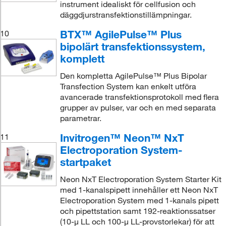
instrument idealiskt för cellfusion och
däggdjurstransfektionstillämpningar.
BTX™ AgilePulse™ Plus
10
bipolärt transfektionssystem,
komplett
Den kompletta AgilePulse™ Plus Bipolar
Transfection System kan enkelt utföra
avancerade transfektionsprotokoll med flera
grupper av pulser, var och en med separata
parametrar.
Invitrogen™ Neon™ NxT
11
Electroporation System-
startpaket
Neon NxT Electroporation System Starter Kit
med 1-kanalspipett innehåller ett Neon NxT
Electroporation System med 1-kanals pipett
och pipettstation samt 192-reaktionssatser
(10-μ LL och 100-μ LL-provstorlekar) för att