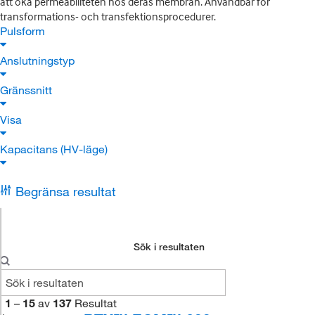
att öka permeabiliteten hos deras membran. Användbar för
transformations- och transfektionsprocedurer.
Pulsform
Anslutningstyp
Gränssnitt
Visa
Kapacitans (HV-läge)
Begränsa resultat
Sök i resultaten
1
–
15
av
137
Resultat