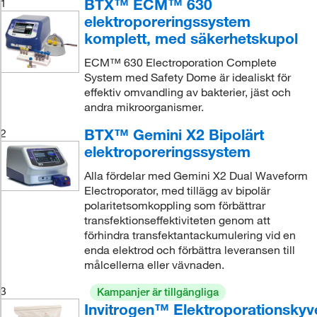
BTX™ ECM™ 630
1
elektroporeringssystem
komplett, med säkerhetskupol
ECM™ 630 Electroporation Complete
System med Safety Dome är idealiskt för
effektiv omvandling av bakterier, jäst och
andra mikroorganismer.
BTX™ Gemini X2 Bipolärt
2
elektroporeringssystem
Alla fördelar med Gemini X2 Dual Waveform
Electroporator, med tillägg av bipolär
polaritetsomkoppling som förbättrar
transfektionseffektiviteten genom att
förhindra transfektantackumulering vid en
enda elektrod och förbättra leveransen till
målcellerna eller vävnaden.
3
Kampanjer är tillgängliga
Invitrogen™ Elektroporationskyve