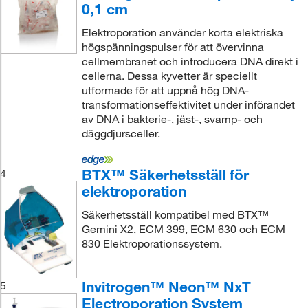
0,1 cm
Elektroporation använder korta elektriska
högspänningspulser för att övervinna
cellmembranet och introducera DNA direkt i
cellerna. Dessa kyvetter är speciellt
utformade för att uppnå hög DNA-
transformationseffektivitet under införandet
av DNA i bakterie-, jäst-, svamp- och
däggdjursceller.
BTX™ Säkerhetsställ för
4
elektroporation
Säkerhetsställ kompatibel med BTX™
Gemini X2, ECM 399, ECM 630 och ECM
830 Elektroporationssystem.
Invitrogen™ Neon™ NxT
5
Electroporation System