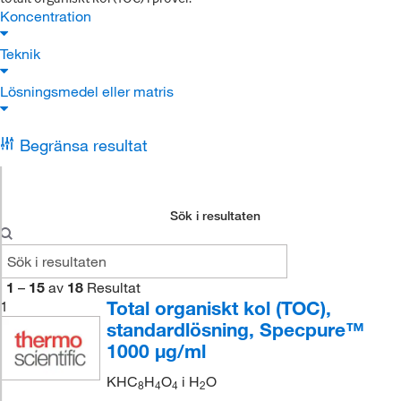
Koncentration
Teknik
Lösningsmedel eller matris
Begränsa resultat
Sök i resultaten
1
–
15
av
18
Resultat
Total organiskt kol (TOC),
1
standardlösning, Specpure™
1000 μg/ml
KHC
H
O
i H
O
8
4
4
2