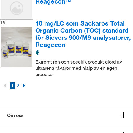
Reagecon™
10 mg/LC som Sackaros Total
15
Organic Carbon (TOC) standard
för Sievers 900/M9 analysatorer,
Reagecon
Extremt ren och specifik produkt gjord av
ultrarena råvaror med hjälp av en egen
process.
1
2
Om oss