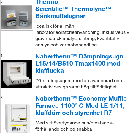
Thermo
3
Scientific™ Thermolyne™
Bänkmuffelugnar
Idealisk för allmän
laboratorieoratorieanvändning, inklusiveusiv
gravimetrisk analys, sintring, kvantitativ
analys och värmebehandling.
Nabertherm™ Dämpningsugn
4
L15/14/B510 Tmax1400 med
klafflucka
Dämpningsugnar med en avancerad och
attraktiv design samt hög tillförlitlighet.
Nabertherm™ Economy Muffle
5
Furnace 1100° C Med LE 1/11,
klaffdörr och styrenhet R7
Med sitt övertygande pris/prestanda-
förhållande och de snabba