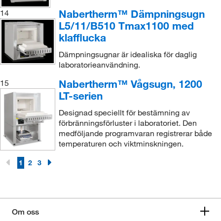
Nabertherm™ Dämpningsugn
14
L5/11/B510 Tmax1100 med
klafflucka
Dämpningsugnar är idealiska för daglig
laboratorieanvändning.
Nabertherm™ Vågsugn, 1200
15
LT-serien
Designad speciellt för bestämning av
förbränningsförluster i laboratoriet. Den
medföljande programvaran registrerar både
temperaturen och viktminskningen.
1
2
3
Om oss