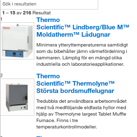
1
–
15
av
216
Resultat
Thermo
1
Scientific™ Lindberg/Blue M™
Moldatherm™ Lådugnar
Minimera ytteryttemperaturerna samtidigt
som du bibehåller jämn värmefördelning i
kammaren. Lämplig för en mängd olika
industriella och laboratorieapplikationer.
Thermo
2
Scientific™ Thermolyne™
Största bordsmuffelugnar
Tredubbla det användbara arbetsområdet
med två medföljande eldfasta hyllor med
hjälp av Thermolyne largest Tablet Muffle
Furnace. Finns i tre
temperaturkontrollmodeller.