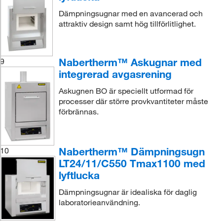
Dämpningsugnar med en avancerad och
attraktiv design samt hög tillförlitlighet.
Nabertherm™ Askugnar med
9
integrerad avgasrening
Askugnen BO är speciellt utformad för
processer där större provkvantiteter måste
förbrännas.
Nabertherm™ Dämpningsugn
10
LT24/11/C550 Tmax1100 med
lyftlucka
Dämpningsugnar är idealiska för daglig
laboratorieanvändning.