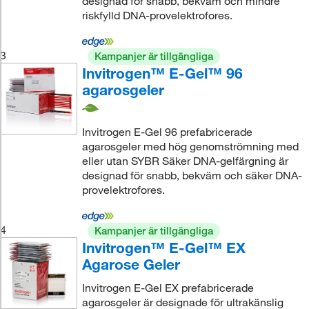
designad för snabb, bekväm och mindre
riskfylld DNA-provelektrofores.
3
Kampanjer är tillgängliga
Invitrogen™ E-Gel™ 96
agarosgeler
Invitrogen E-Gel 96 prefabricerade
agarosgeler med hög genomströmning med
eller utan SYBR Säker DNA-gelfärgning är
designad för snabb, bekväm och säker DNA-
provelektrofores.
4
Kampanjer är tillgängliga
Invitrogen™ E-Gel™ EX
Agarose Geler
Invitrogen E-Gel EX prefabricerade
agarosgeler är designade för ultrakänslig