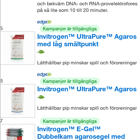
och bekväm DNA- och RNA-provelektrofores
på så lite som 10 till 20 minuter.
5
Kampanjer är tillgängliga
Invitrogen™ UltraPure™ Agaros
med låg smältpunkt
Lätthällbar pip minskar spill och föroreningar
6
Kampanjer är tillgängliga
Invitrogen™ UltraPure™ Agaros
Lätthällbar pip minskar spill och föroreningar
7
Kampanjer är tillgängliga
Invitrogen™ E-Gel™
Dubbelkam agarosegel med