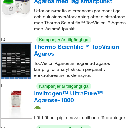
Agaros med låg smältpunkt
Utför enzymatiska processexperiment i gel
och nukleinsyraåtervinning efter elektrofores
med Thermo Scientific™ TopVision™ Agaros
med låg smältpunkt.
10
Kampanjer är tillgängliga
Thermo Scientific™ TopVision
Agaros
TopVision Agaros är högrenad agaros
lämplig för analytisk och preparativ
elektrofores av nukleinsyror.
11
Kampanjer är tillgängliga
Invitrogen™ UltraPure™
Agarose-1000
Lätthällbar pip minskar spill och föroreningar
12