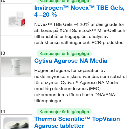
Kampanjer är tillgängliga
Invitrogen™ Novex™ TBE Gels,
4 –20 %
Novex™ TBE Gels –4 20% är designade för
att köras på XCell SureLock™ Mini-Cell och
tillhandahåller högupplöst analys av
restriktionssmältningar och PCR-produkter.
13
Kampanjer är tillgängliga
Cytiva Agarose NA Media
Högrenad agaros för separation av
nukleinsyror som ska användas som substrat
för enzymer. Cytiva™ Agarose NA Media
med låg elektroendosmos (EEO)
rekommenderas för de flesta DNA/RNA-
tillämpningar.
14
Kampanjer är tillgängliga
Thermo Scientific™ TopVision
Agarose tabletter