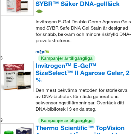
SYBR™ Säker DNA-gelfläck
Invitrogen E-Gel Double Comb Agarose Gels
med SYBR Safe DNA Gel Stain är designad
för snabb, bekväm och mindre riskfylld DNA-
provelektrofores.
8
Kampanjer är tillgängliga
Invitrogen™ E-Gel™
SizeSelect™ II Agarose Geler, 2
%
Den mest bekväma metoden för storleksval
av DNA-bibliotek för nästa generations
sekvenseringstillämpningar. Övertäck ditt
DNA-bibliotek i 3 enkla steg.
9
Kampanjer är tillgängliga
Thermo Scientific™ TopVision