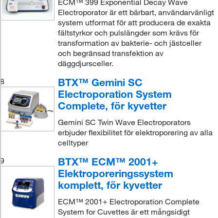
ECM™ 399 Exponential Decay Wave
Electroporator är ett bärbart, användarvänligt
system utformat för att producera de exakta
fältstyrkor och pulslängder som krävs för
transformation av bakterie- och jästceller
och begränsad transfektion av
däggdjursceller.
BTX™ Gemini SC
8
Electroporation System
Complete, för kyvetter
Gemini SC Twin Wave Electroporators
erbjuder flexibilitet för elektroporering av alla
celltyper
BTX™ ECM™ 2001+
9
Elektroporeringssystem
komplett, för kyvetter
ECM™ 2001+ Electroporation Complete
System for Cuvettes är ett mångsidigt