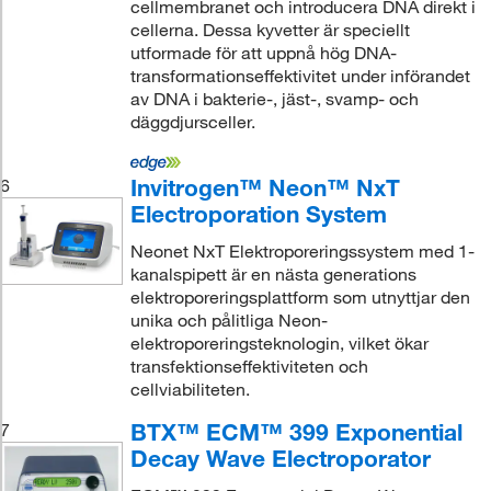
cellmembranet och introducera DNA direkt i
cellerna. Dessa kyvetter är speciellt
utformade för att uppnå hög DNA-
transformationseffektivitet under införandet
av DNA i bakterie-, jäst-, svamp- och
däggdjursceller.
Invitrogen™ Neon™ NxT
6
Electroporation System
Neonet NxT Elektroporeringssystem med 1-
kanalspipett är en nästa generations
elektroporeringsplattform som utnyttjar den
unika och pålitliga Neon-
elektroporeringsteknologin, vilket ökar
transfektionseffektiviteten och
cellviabiliteten.
BTX™ ECM™ 399 Exponential
7
Decay Wave Electroporator