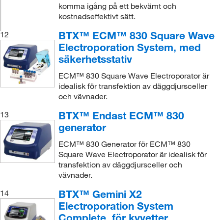
komma igång på ett bekvämt och
kostnadseffektivt sätt.
BTX™ ECM™ 830 Square Wave
12
Electroporation System, med
säkerhetsstativ
ECM™ 830 Square Wave Electroporator är
idealisk för transfektion av däggdjursceller
och vävnader.
BTX™ Endast ECM™ 830
13
generator
ECM™ 830 Generator för ECM™ 830
Square Wave Electroporator är idealisk för
transfektion av däggdjursceller och
vävnader.
BTX™ Gemini X2
14
Electroporation System
Complete, för kyvetter