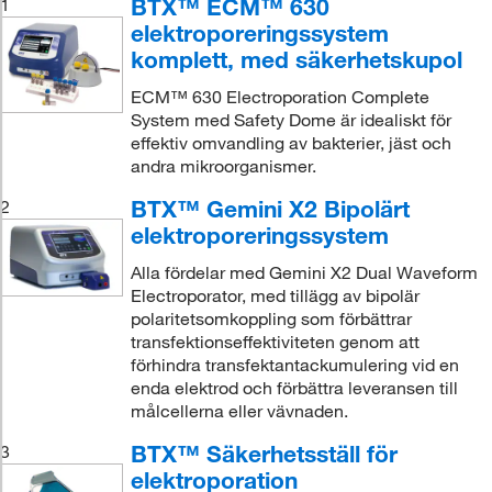
BTX™ ECM™ 630
1
elektroporeringssystem
komplett, med säkerhetskupol
ECM™ 630 Electroporation Complete
System med Safety Dome är idealiskt för
effektiv omvandling av bakterier, jäst och
andra mikroorganismer.
BTX™ Gemini X2 Bipolärt
2
elektroporeringssystem
Alla fördelar med Gemini X2 Dual Waveform
Electroporator, med tillägg av bipolär
polaritetsomkoppling som förbättrar
transfektionseffektiviteten genom att
förhindra transfektantackumulering vid en
enda elektrod och förbättra leveransen till
målcellerna eller vävnaden.
BTX™ Säkerhetsställ för
3
elektroporation