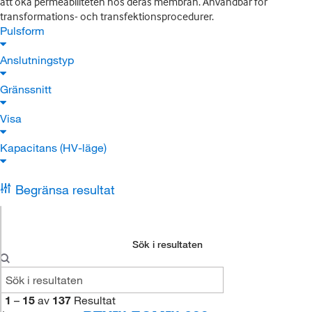
att öka permeabiliteten hos deras membran. Användbar för
transformations- och transfektionsprocedurer.
Pulsform
Anslutningstyp
Gränssnitt
Visa
Kapacitans (HV-läge)
Begränsa resultat
Sök i resultaten
1
–
15
av
137
Resultat