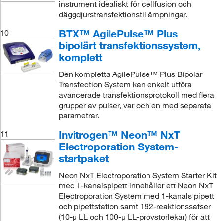
instrument idealiskt för cellfusion och
däggdjurstransfektionstillämpningar.
BTX™ AgilePulse™ Plus
10
bipolärt transfektionssystem,
komplett
Den kompletta AgilePulse™ Plus Bipolar
Transfection System kan enkelt utföra
avancerade transfektionsprotokoll med flera
grupper av pulser, var och en med separata
parametrar.
Invitrogen™ Neon™ NxT
11
Electroporation System-
startpaket
Neon NxT Electroporation System Starter Kit
med 1-kanalspipett innehåller ett Neon NxT
Electroporation System med 1-kanals pipett
och pipettstation samt 192-reaktionssatser
(10-μ LL och 100-μ LL-provstorlekar) för att