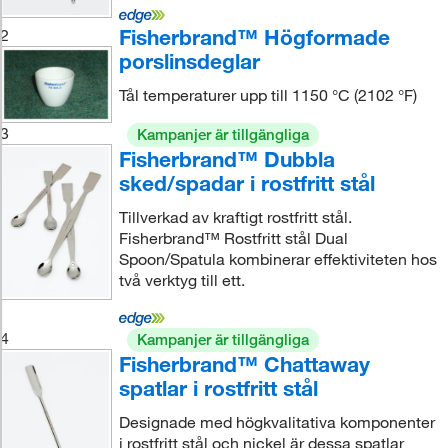
Fisherbrand™ Högformade
2
porslinsdeglar
Tål temperaturer upp till 1150 °C (2102 °F)
3
Kampanjer är tillgängliga
Fisherbrand™ Dubbla
sked/spadar i rostfritt stål
Tillverkad av kraftigt rostfritt stål.
Fisherbrand™ Rostfritt stål Dual
Spoon/Spatula kombinerar effektiviteten hos
två verktyg till ett.
4
Kampanjer är tillgängliga
Fisherbrand™ Chattaway
spatlar i rostfritt stål
Designade med högkvalitativa komponenter
i rostfritt stål och nickel är dessa spatlar