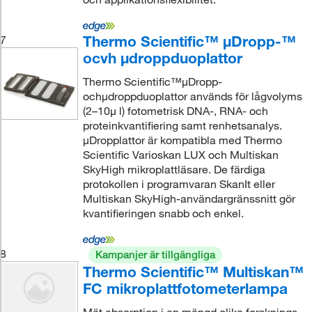
Thermo Scientific™ μDropp-™
7
ocvh μdroppduoplattor
Thermo Scientific™μDropp-
ochμdroppduoplattor används för lågvolyms
(2–10μ l) fotometrisk DNA-, RNA- och
proteinkvantifiering samt renhetsanalys.
μDropplattor är kompatibla med Thermo
Scientific Varioskan LUX och Multiskan
SkyHigh mikroplattläsare. De färdiga
protokollen i programvaran SkanIt eller
Multiskan SkyHigh-användargränssnitt gör
kvantifieringen snabb och enkel.
8
Kampanjer är tillgängliga
Thermo Scientific™ Multiskan™
FC mikroplattfotometerlampa