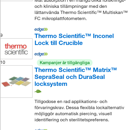
Mät absorption i en mängd olika forsknings-
och kliniska tillämpningar med den
lättanvända Thermo Scientific™ Multiskan™
FC mikroplattfotometern.
Thermo Scientific™ Inconel
9
Lock till Crucible
10
Kampanjer är tillgängliga
Thermo Scientific™ Matrix™
SepraSeal och DuraSeal
locksystem
Tillgodose en rad applikations- och
förvaringskrav. Dessa flexibla lockalternativ
möjliggör automatisk piercing, visuell
identifiering och sterilitetspreferens.