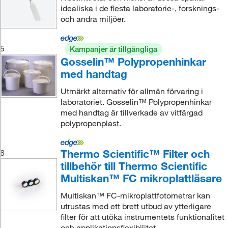
idealiska i de flesta laboratorie-, forsknings-
och andra miljöer.
5
Kampanjer är tillgängliga
Gosselin™ Polypropenhinkar
med handtag
Utmärkt alternativ för allmän förvaring i
laboratoriet. Gosselin™ Polypropenhinkar
med handtag är tillverkade av vitfärgad
polypropenplast.
Thermo Scientific™ Filter och
6
tillbehör till Thermo Scientific
Multiskan™ FC mikroplattläsare
Multiskan™ FC-mikroplattfotometrar kan
utrustas med ett brett utbud av ytterligare
filter för att utöka instrumentets funktionalitet
och applikationsflexibilitet.