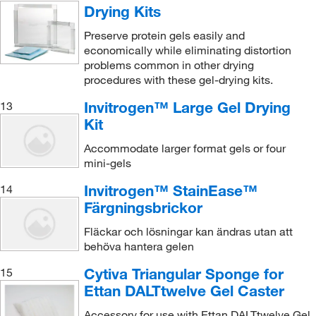
Drying Kits
Preserve protein gels easily and
economically while eliminating distortion
problems common in other drying
procedures with these gel-drying kits.
Invitrogen™ Large Gel Drying
13
Kit
Accommodate larger format gels or four
mini-gels
Invitrogen™ StainEase™
14
Färgningsbrickor
Fläckar och lösningar kan ändras utan att
behöva hantera gelen
Cytiva Triangular Sponge for
15
Ettan DALTtwelve Gel Caster
Accessory for use with Ettan DALTtwelve Gel