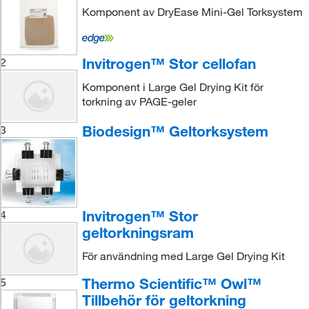
Komponent av DryEase Mini-Gel Torksystem
Invitrogen™ Stor cellofan
2
Komponent i Large Gel Drying Kit för
torkning av PAGE-geler
Biodesign™ Geltorksystem
3
Invitrogen™ Stor
4
geltorkningsram
För användning med Large Gel Drying Kit
Thermo Scientific™ Owl™
5
Tillbehör för geltorkning