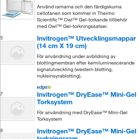
Använd ramarna och den färdigskurna
cellofanen som kommer in Thermo
Scientific™ Owl™ Gel-torkande tillbehör
med Owl™ Gel-torkningssatser.
Invitrogen™ Utvecklingsmappar
6
(14 cm X 19 cm)
För användning under avbildning av
blottingmembran efter kemiluminescerande
signalutveckling (western blotting,
nukleinsyrablotting).
Invitrogen™ DryEase™ Mini-Gel
7
Torksystem
För användning med DryEase™ Mini-Gel
Torksystem
Invitrogen™ DryEase™ Mini-Gel
8
torkningsram