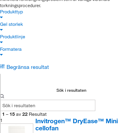
torkningsprocedurer.
Produkttyp
Gel storlek
Produktlinje
Formatera
Begränsa resultat
Sök i resultaten
1
–
15
av
22
Resultat
Invitrogen™ DryEase™ Mini
1
cellofan