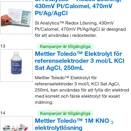
430mV Pt/Calomel, 470mV
Pt/Ag/AgCl
SI Analytics™ Redox Lösning, 430mV
Pt/Calomel, 470mV Pt/Ag/AgCl är designad
för att användas i redoxtester.
13
Kampanjer är tillgängliga
Mettler Toledo™ Elektrolyt för
referenselektroder 3 mol/L KCl
Sat AgCl, 250mL
Mettler Toledo™ Elektrolyt för
referenselektroder 3 mol/L KCl Sat AgCl,
250mL kan användas för att fylla din elektrod
med korrekt och färsk elektrolyt för exakt
mätning.
14
Kampanjer är tillgängliga
Mettler Toledo™ 1M KNO
3
elektrolytlösning