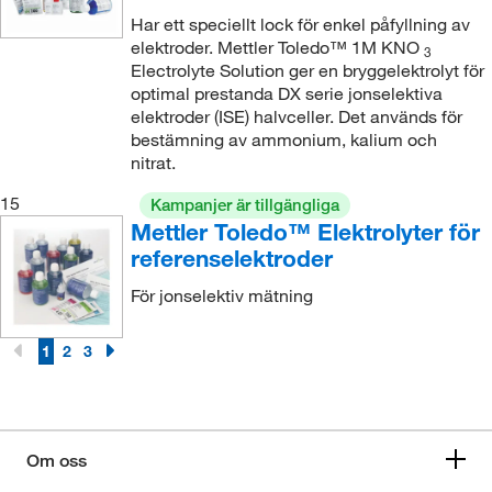
Har ett speciellt lock för enkel påfyllning av
elektroder. Mettler Toledo™ 1M KNO
3
Electrolyte Solution ger en bryggelektrolyt för
optimal prestanda DX serie jonselektiva
elektroder (ISE) halvceller. Det används för
bestämning av ammonium, kalium och
nitrat.
15
Kampanjer är tillgängliga
Mettler Toledo™ Elektrolyter för
referenselektroder
För jonselektiv mätning
1
2
3
Om oss