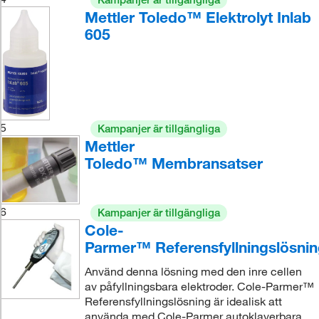
Mettler Toledo™ Elektrolyt Inlab
605
5
Kampanjer är tillgängliga
Mettler
Toledo™ Membransatser
6
Kampanjer är tillgängliga
Cole-
Parmer™ Referensfyllningslösni
Använd denna lösning med den inre cellen
av påfyllningsbara elektroder. Cole-Parmer™
Referensfyllningslösning är idealisk att
använda med Cole-Parmer autoklaverbara