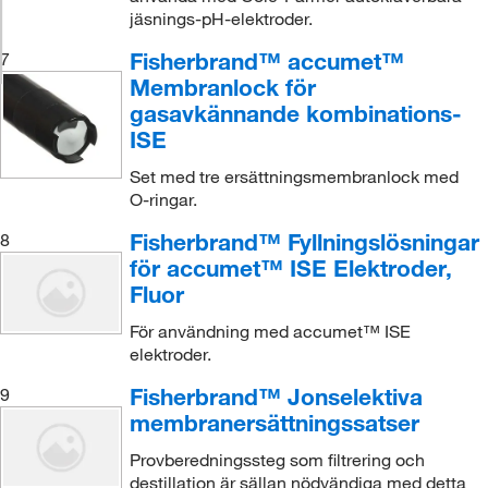
jäsnings-pH-elektroder.
Fisherbrand™ accumet™
7
Membranlock för
gasavkännande kombinations-
ISE
Set med tre ersättningsmembranlock med
O-ringar.
Fisherbrand™ Fyllningslösningar
8
för accumet™ ISE Elektroder,
Fluor
För användning med accumet™ ISE
elektroder.
Fisherbrand™ Jonselektiva
9
membranersättningssatser
Provberedningssteg som filtrering och
destillation är sällan nödvändiga med detta