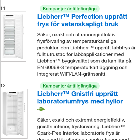
11
Kampanjer är tillgängliga
Liebherr™ Perfection upprätt
frys för vetenskapligt bruk
Säker, exakt och ultraenergieffektiv
frysförvaring av temperaturkänsliga
produkter, den Liebherr™ upprätt labbfrys är
fullt utrustad för labbapplikationer med
Liebherr™ byggkvalitet som du kan lita på.
EN 60068-3 temperaturkartläggning och
integrerat WiFi/LAN-gränssnitt.
12
Kampanjer är tillgängliga
Liebherr™ Gnistfri upprätt
laboratoriumfrys med hyllor
Säker, exakt och extremt energieffektiv,
gnistfri interiör, frysförvaring, Liebherr™
Spark-Free Interiör, laboratorie frys är
designad för allmänna applikationer med