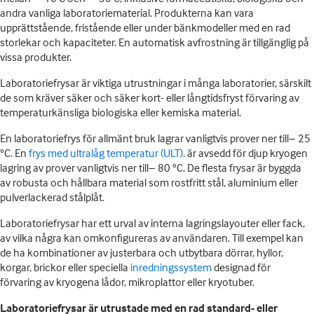
andra vanliga laboratoriematerial. Produkterna kan vara
upprättstående, fristående eller under bänkmodeller med en rad
storlekar och kapaciteter. En automatisk avfrostning är tillgänglig på
vissa produkter.
Laboratoriefrysar är viktiga utrustningar i många laboratorier, särskilt
de som kräver säker och säker kort- eller långtidsfryst förvaring av
temperaturkänsliga biologiska eller kemiska material.
En laboratoriefrys för allmänt bruk lagrar vanligtvis prover ner till− 25
°C. En
frys med ultralåg temperatur (ULT).
är avsedd för djup kryogen
lagring av prover vanligtvis ner till− 80 °C. De flesta frysar är byggda
av robusta och hållbara material som rostfritt stål, aluminium eller
pulverlackerad stålplåt.
Laboratoriefrysar har ett urval av interna lagringslayouter eller fack,
av vilka några kan omkonfigureras av användaren. Till exempel kan
de ha kombinationer av justerbara och utbytbara dörrar, hyllor,
korgar, brickor eller speciella
inredningssystem
designad för
förvaring av kryogena lådor, mikroplattor eller kryotuber.
Laboratoriefrysar är utrustade med en rad standard- eller