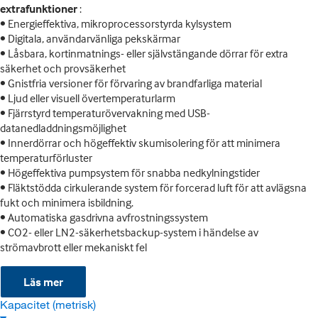
extrafunktioner
:
• Energieffektiva, mikroprocessorstyrda kylsystem
• Digitala, användarvänliga pekskärmar
• Låsbara, kortinmatnings- eller självstängande dörrar för extra
säkerhet och provsäkerhet
• Gnistfria versioner för förvaring av brandfarliga material
• Ljud eller visuell övertemperaturlarm
• Fjärrstyrd temperaturövervakning med USB-
datanedladdningsmöjlighet
• Innerdörrar och högeffektiv skumisolering för att minimera
temperaturförluster
• Högeffektiva pumpsystem för snabba nedkylningstider
• Fläktstödda cirkulerande system för forcerad luft för att avlägsna
fukt och minimera isbildning.
• Automatiska gasdrivna avfrostningssystem
• CO2- eller LN2-säkerhetsbackup-system i händelse av
strömavbrott eller mekaniskt fel
Läs mer
Kapacitet (metrisk)