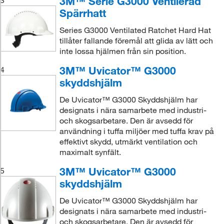
3M™ Serie G3000 Ventilerad
3
Spärrhatt
Series G3000 Ventilated Ratchet Hard Hat
tillåter fallande föremål att glida av lätt och
inte lossa hjälmen från sin position.
3M™ Uvicator™ G3000
4
skyddshjälm
De Uvicator™ G3000 Skyddshjälm har
designats i nära samarbete med industri-
och skogsarbetare. Den är avsedd för
användning i tuffa miljöer med tuffa krav på
effektivt skydd, utmärkt ventilation och
maximalt synfält.
3M™ Uvicator™ G3000
5
skyddshjälm
De Uvicator™ G3000 Skyddshjälm har
designats i nära samarbete med industri-
och skogsarbetare. Den är avsedd för