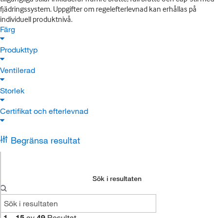
fjädringssystem. Uppgifter om regelefterlevnad kan erhållas på
individuell produktnivå.
Färg
Produkttyp
Ventilerad
Storlek
Certifikat och efterlevnad
Begränsa resultat
Sök i resultaten
1
–
15
av
49
Resultat