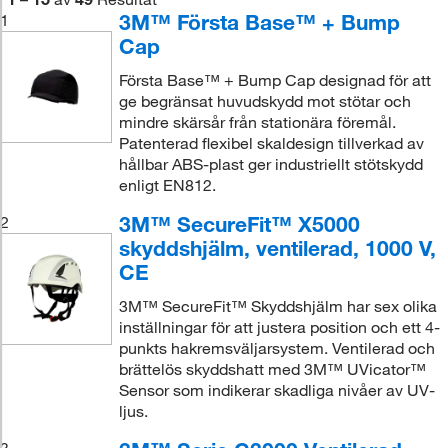
3M™ Första Base™ + Bump
1
Cap
Första Base™ + Bump Cap designad för att
ge begränsat huvudskydd mot stötar och
mindre skärsår från stationära föremål.
Patenterad flexibel skaldesign tillverkad av
hållbar ABS-plast ger industriellt stötskydd
enligt EN812.
3M™ SecureFit™ X5000
2
skyddshjälm, ventilerad, 1000 V,
CE
3M™ SecureFit™ Skyddshjälm har sex olika
inställningar för att justera position och ett 4-
punkts hakremsväljarsystem. Ventilerad och
brättelös skyddshatt med 3M™ UVicator™
Sensor som indikerar skadliga nivåer av UV-
ljus.