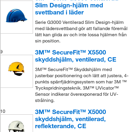
Slim Design-hjälm med
svettband i läder
Serie G3000 Ventilerad Slim Design-hjälm
med lädersvettband gör att fallande föremål
lätt kan glida av och inte lossa hjälmen från
sin position.
3M™ SecureFit™ X5500
9
skyddshjälm, ventilerad, CE
3M™ SecureFit™ Skyddshjälm med
justerbar positionering och lätt att justera, 4-
punkts spärrfjädringssystem som har 3M ™
Tryckspridningsteknik. 3M™ UVicator™
Sensor indikerar överexponerad för UV-
strålning.
3M™ SecureFit™ X5000
10
skyddshjälm, ventilerad,
reflekterande, CE