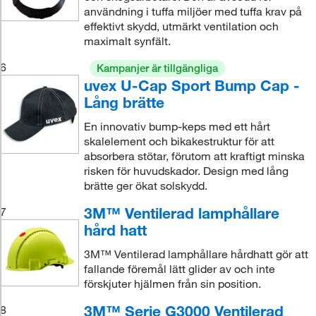
användning i tuffa miljöer med tuffa krav på
effektivt skydd, utmärkt ventilation och
maximalt synfält.
6
Kampanjer är tillgängliga
uvex U-Cap Sport Bump Cap -
Lång brätte
En innovativ bump-keps med ett hårt
skalelement och bikakestruktur för att
absorbera stötar, förutom att kraftigt minska
risken för huvudskador. Design med lång
brätte ger ökat solskydd.
3M™ Ventilerad lamphållare
7
hård hatt
3M™ Ventilerad lamphållare hårdhatt gör att
fallande föremål lätt glider av och inte
förskjuter hjälmen från sin position.
3M™ Serie G3000 Ventilerad
8