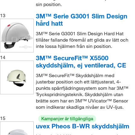
sin position.
3M™ Serie G3001 Slim Design
13
hård hatt
3M™ Serie G3001 Slim Design Hard Hat
tillåter fallande föremål att glida av lätt och
inte lossa hjälmen från sin position.
3M™ SecureFit™ X5500
14
skyddshjälm, ej ventilerad, CE
3M™ SecureFit™ Skyddshjälm med
justerbar position och ett lättjusterat, 4-
punkts spärrfjädringssystem som har 3M™
Tryckspridningsteknik. Skyddshjälm utan
brätte som har en 3M™ UVicator™ Sensor
som indikerar skadliga nivåer av UV-ljus.
15
Kampanjer är tillgängliga
uvex Pheos B-WR skyddshjälm