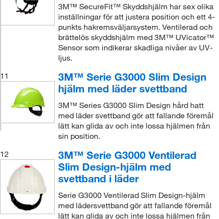
3M™ SecureFit™ Skyddshjälm har sex olika
inställningar för att justera position och ett 4-
punkts hakremsväljarsystem. Ventilerad och
brättelös skyddshjälm med 3M™ UVicator™
Sensor som indikerar skadliga nivåer av UV-
ljus.
3M™ Serie G3000 Slim Design
11
hjälm med läder svettband
3M™ Series G3000 Slim Design hård hatt
med läder svettband gör att fallande föremål
lätt kan glida av och inte lossa hjälmen från
sin position.
3M™ Serie G3000 Ventilerad
12
Slim Design-hjälm med
svettband i läder
Serie G3000 Ventilerad Slim Design-hjälm
med lädersvettband gör att fallande föremål
lätt kan glida av och inte lossa hjälmen från