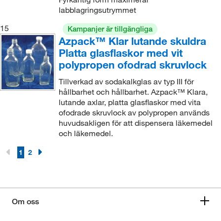
labblagringsutrymmet
15
Kampanjer är tillgängliga
Azpack™ Klar lutande skuldra
Platta glasflaskor med vit
polypropen ofodrad skruvlock
Tillverkad av sodakalkglas av typ III för
hållbarhet och hållbarhet. Azpack™ Klara,
lutande axlar, platta glasflaskor med vita
ofodrade skruvlock av polypropen används
huvudsakligen för att dispensera läkemedel
och läkemedel.
1
2
Om oss