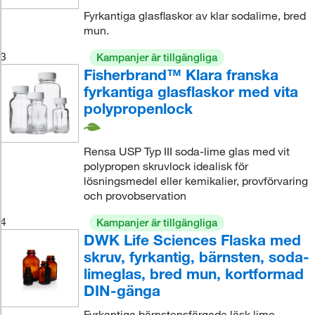
Fyrkantiga glasflaskor av klar sodalime, bred
mun.
3
Kampanjer är tillgängliga
Fisherbrand™ Klara franska
fyrkantiga glasflaskor med vita
polypropenlock
Rensa USP Typ III soda-lime glas med vit
polypropen skruvlock idealisk för
lösningsmedel eller kemikalier, provförvaring
och provobservation
4
Kampanjer är tillgängliga
DWK Life Sciences Flaska med
skruv, fyrkantig, bärnsten, soda-
limeglas, bred mun, kortformad
DIN-gänga
Fyrkantiga bärnstensfärgade läsk lime