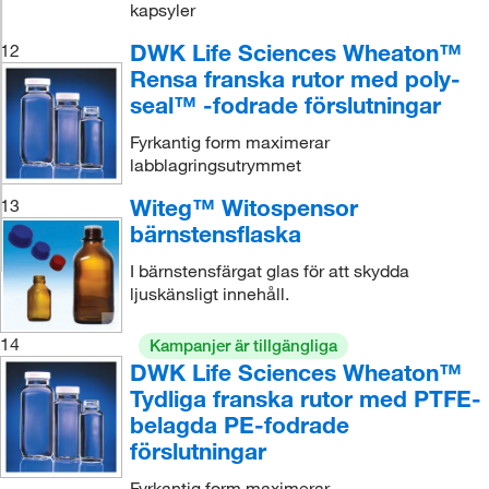
kapsyler
DWK Life Sciences Wheaton™
12
Rensa franska rutor med poly-
seal™ -fodrade förslutningar
Fyrkantig form maximerar
labblagringsutrymmet
Witeg™ Witospensor
13
bärnstensflaska
I bärnstensfärgat glas för att skydda
ljuskänsligt innehåll.
14
Kampanjer är tillgängliga
DWK Life Sciences Wheaton™
Tydliga franska rutor med PTFE-
belagda PE-fodrade
förslutningar
Fyrkantig form maximerar