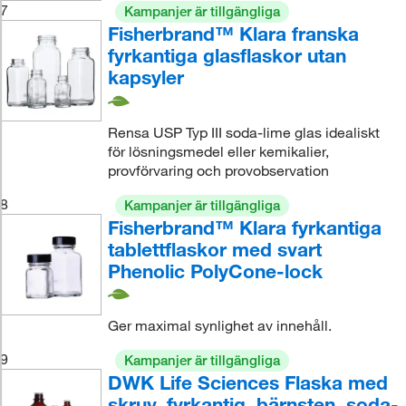
7
Kampanjer är tillgängliga
Fisherbrand™ Klara franska
fyrkantiga glasflaskor utan
kapsyler
Rensa USP Typ III soda-lime glas idealiskt
för lösningsmedel eller kemikalier,
provförvaring och provobservation
8
Kampanjer är tillgängliga
Fisherbrand™ Klara fyrkantiga
tablettflaskor med svart
Phenolic PolyCone-lock
Ger maximal synlighet av innehåll.
9
Kampanjer är tillgängliga
DWK Life Sciences Flaska med
skruv, fyrkantig, bärnsten, soda-