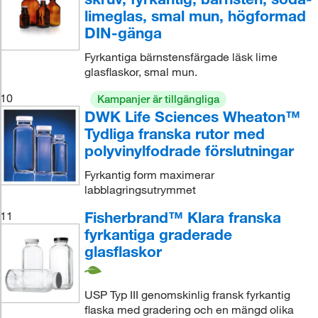
limeglas, smal mun, högformad
DIN-gänga
Fyrkantiga bärnstensfärgade läsk lime
glasflaskor, smal mun.
10
Kampanjer är tillgängliga
DWK Life Sciences Wheaton™
Tydliga franska rutor med
polyvinylfodrade förslutningar
Fyrkantig form maximerar
labblagringsutrymmet
Fisherbrand™ Klara franska
11
fyrkantiga graderade
glasflaskor
USP Typ III genomskinlig fransk fyrkantig
flaska med gradering och en mängd olika