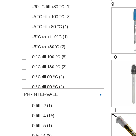
(1)
pH Electrode
9
(1)
-30 °C till +80 °C
(2)
S7 till BNC (30281915)
(1)
pH Half-Cell Electrode
(2)
-5 °C till +100 °C
(1)
Skruvplugghuvud
(2)
pH Membrane Model
(1)
-5 °C till +80 °C
(6)
Stift
(1)
pH Model
(1)
-5°C to +110°C
(1)
pH-referens Halvcell
(2)
-5°C to +80°C
(9)
10
0 °C till 100 °C
(2)
0 °C till 130 °C
(1)
0 °C till 60 °C
(1)
0 °C till 90 °C
PH-INTERVALL
(2)
0°C to 100°C
(1)
0 till 12
(1)
0°C to 90°C
11
(15)
0 till 14
(1)
100 °C
(1)
0 till 15
(1)
Max 80 °C
(8)
0 to 14