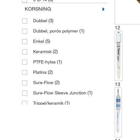
(1)
Omgivning
KORSNING
(3)
Dubbel
12
(1)
Dubbel, porös polymer
(5)
Enkel
(2)
Keramisk
(1)
PTFE-hylsa
(2)
Platina
(2)
Sure-Flow
13
(1)
Sure-Flow Sleeve Junction
(1)
Trippel/keramik
(1)
ställa in