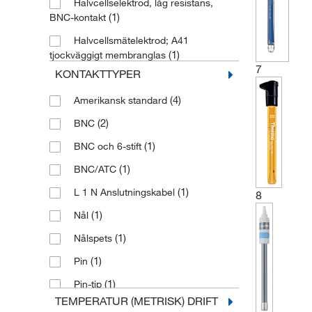
Halvcellselektrod, låg resistans,
(1)
BNC-kontakt
Halvcellsmätelektrod; A41
(1)
tjockväggigt membranglas
7
KONTAKTTYPER
Halvcellsmätelektrod; HA
(1)
Membranglas
(4)
Amerikansk standard
(2)
Halvcellsreferenselektrod
(2)
BNC
Halvcellsreferenselektrod; Intern
(1)
BNC och 6-stift
(1)
gelelektrolyt
(1)
BNC/ATC
(1)
ISE, pH Reference Electrode
(1)
L 1 N Anslutningskabel
8
(2)
Kvicksilverfri referenselektrod
(1)
Nål
(1)
ORP elektrod
(1)
Nålspets
(1)
Platina elektroder
(1)
Pin
(2)
Referens halvcellselektrod
(1)
Pin-tip
(7)
Referenselektrod
TEMPERATUR (METRISK) DRIFT
(4)
S7