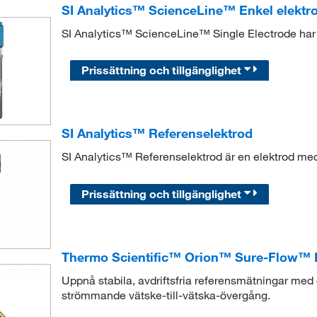
SI Analytics™ ScienceLine™ Enkel elektr
SI Analytics™ ScienceLine™ Single Electrode har 
Prissättning och tillgänglighet
SI Analytics™ Referenselektrod
SI Analytics™ Referenselektrod är en elektrod me
Prissättning och tillgänglighet
Thermo Scientific™ Orion™ Sure-Flow™ R
Uppnå stabila, avdriftsfria referensmätningar med 
strömmande vätske-till-vätska-övergång.