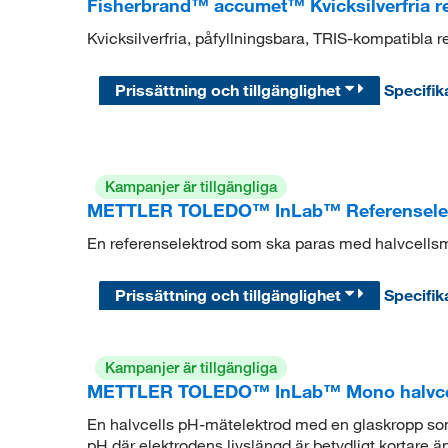
Fisherbrand™ accumet™ Kvicksilverfria re
Kvicksilverfria, påfyllningsbara, TRIS-kompatibla r
Prissättning och tillgänglighet
Specifik
Kampanjer är tillgängliga
METTLER TOLEDO™ InLab™ Referenselek
En referenselektrod som ska paras med halvcellsm
Prissättning och tillgänglighet
Specifik
Kampanjer är tillgängliga
METTLER TOLEDO™ InLab™ Mono halvcel
En halvcells pH-mätelektrod med en glaskropp som
pH där elektrodens livslängd är betydligt kortare ä