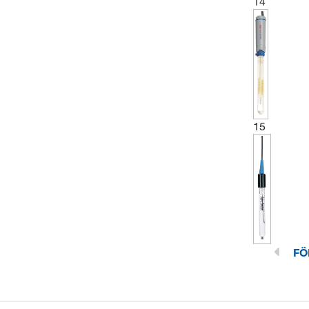
14
15
FÖ