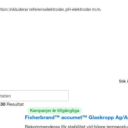
tion; inkluderar referenselektroder, pH-elektroder m.m.
Sök i
30
Resultat
Kampanjer är tillgängliga
Fisherbrand™ accumet™ Glaskropp Ag/AgCl 
Rekommenderas för stabilitet vid högre temperatu