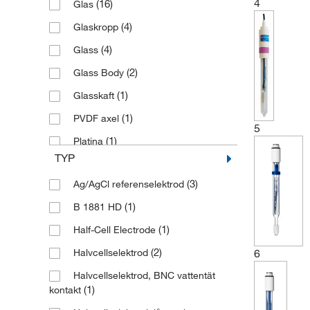
4
(16)
Glas
(4)
Glaskropp
(4)
Glass
(2)
Glass Body
(1)
Glasskaft
(1)
PVDF axel
5
(1)
Platina
TYP
(1)
Polypropen
(3)
Ag/AgCl referenselektrod
(1)
B 1881 HD
(1)
Half-Cell Electrode
(2)
Halvcellselektrod
6
Halvcellselektrod, BNC vattentät
(1)
kontakt