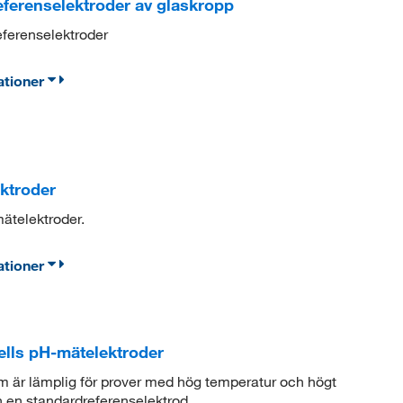
ferenselektroder av glaskropp
eferenselektroder
ationer
troder
ätelektroder.
ationer
ls pH-mätelektroder
 är lämplig för prover med hög temperatur och högt
n en standardreferenselektrod.