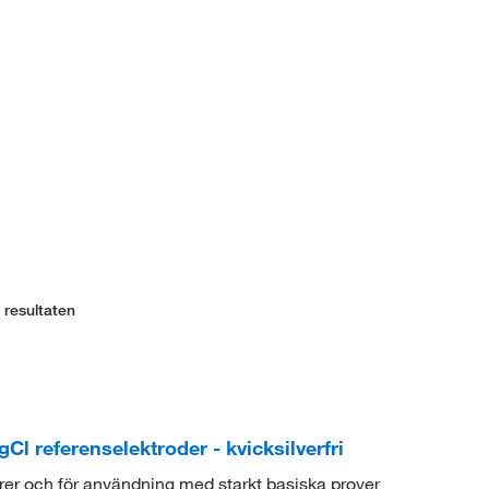
 resultaten
referenselektroder - kvicksilverfri
rer och för användning med starkt basiska prover